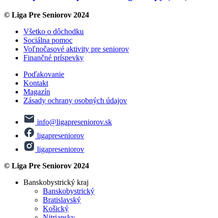
© Liga Pre Seniorov 2024
Všetko o dôchodku
Sociálna pomoc
Voľnočasové aktivity pre seniorov
Finančné príspevky
Poďakovanie
Kontakt
Magazín
Zásady ochrany osobných údajov
info@ligapreseniorov.sk
ligapreseniorov
ligapreseniorov
© Liga Pre Seniorov 2024
Banskobystrický kraj
Banskobystrický
Bratislavský
Košický
Nitriansky