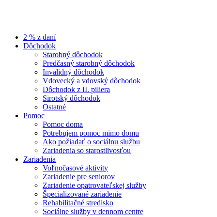
2 % z daní
Dôchodok
Starobný dôchodok
Predčasný starobný dôchodok
Invalidný dôchodok
Vdovecký a vdovský dôchodok
Dôchodok z II. piliera
Sirotský dôchodok
Ostatné
Pomoc
Pomoc doma
Potrebujem pomoc mimo domu
Ako požiadať o sociálnu službu
Zariadenia so starostlivosťou
Zariadenia
Voľnočasové aktivity
Zariadenie pre seniorov
Zariadenie opatrovateľskej služby
Špecializované zariadenie
Rehabilitačné stredisko
Sociálne služby v dennom centre