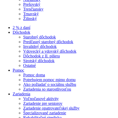
Prešovský
Trenčiansky
Trnavský
Žilinský
2 % z daní
Dôchodok
Starobný dôchodok
Predčasný starobný dôchodok
Invalidný dôchodok
Vdovecký a vdovský dôchodok
Dôchodok z II. piliera
Sirotský dôchodok
Ostatné
Pomoc
Pomoc doma
Potrebujem pomoc mimo domu
Ako požiadať o sociálnu službu
Zariadenia so starostlivosťou
Zariadenia
Voľnočasové aktivity
Zariadenie pre seniorov
Zariadenie opatrovateľskej služby
Špecializované zariadenie
Rehabilitačné stredisko