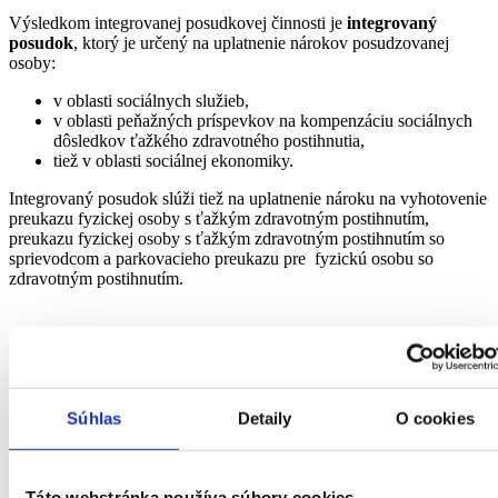
Výsledkom integrovanej posudkovej činnosti je
integrovaný
posudok
, ktorý je určený na uplatnenie nárokov posudzovanej
osoby:
v oblasti sociálnych služieb,
v oblasti peňažných príspevkov na kompenzáciu sociálnych
dôsledkov ťažkého zdravotného postihnutia,
tiež v oblasti sociálnej ekonomiky.
Integrovaný posudok slúži tiež na uplatnenie nároku na vyhotovenie
preukazu fyzickej osoby s ťažkým zdravotným postihnutím,
preukazu fyzickej osoby s ťažkým zdravotným postihnutím so
sprievodcom a parkovacieho preukazu pre fyzickú osobu so
zdravotným postihnutím.
Ako postupovať, ak sa uchádzate o
sociálnu službu: (Účinné od 1.9.2025)
Súhlas
Detaily
O cookies
1. Prvým krokom je tzv. samoposúdenie – čiže
dotazník / žiadosť o integrovaný posudok vyplní
samotný žiadateľ.
Táto webstránka používa súbory cookies