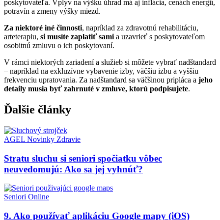
poskytovateľa. Vplyv na výšku úhrad má aj inflácia, cenách energií,
potravín a zmeny výšky miezd.
Za niektoré iné činnosti
, napríklad za zdravotnú rehabilitáciu,
arteterapiu,
si musíte zaplatiť sami
a uzavrieť s poskytovateľom
osobitnú zmluvu o ich poskytovaní.
V rámci niektorých zariadení a služieb si môžete vybrať nadštandard
– napríklad na exkluzívne vybavenie izby, väčšiu izbu a vyššiu
frekvenciu upratovania. Za nadštandard sa väčšinou pripláca a
jeho
detaily musia byť zahrnuté v zmluve, ktorú podpisujete
.
Ďalšie články
AGEL
Novinky
Zdravie
Stratu sluchu si seniori spočiatku vôbec
neuvedomujú: Ako sa jej vyhnúť?
Seniori Online
9. Ako používať aplikáciu Google mapy (iOS)