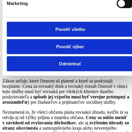
Marketing
3. Výber poskytovateľa služby
Zoznam Úradov práce, sociálnych vecí a rodiny najdete na
Povoliť všetko
upsvr.gov.sk
Na čo si dať pozor pri zmluve s
Povoliť výber
poskytovateľom sociálnej služby?
Odmietnuť
Odporúčame jasne si overiť,
aké služby sú zahrnuté v cene,
prípadne aká suma sa dopláca
.
Zákon určuje, ktoré činnosti sú platené a ktoré sa poskytujú
bezplatne. Cena za rovnaký druh a rovnaký rozsah činností v rámci
tejto služby musí byť rovnaká pre všetkých klientov daného
poskytovateľa a
spôsob jej výpočtu musí byť verejne prístupný a
zrozumiteľn
ý pre žiadateľov a prijímateľov sociálnej služby.
Neznamená to, že všetci občania platia rovnakú úhradu, keďže tá sa
odvíja aj od výšky príjmu a majetku občana.
Ceny sa môžu meniť
v závislosti od zvyšovania dôchodkov
, ale aj
zvýšením úhrady zo
strany obce/mesta
a samosprávneho kraja alebo neverejného