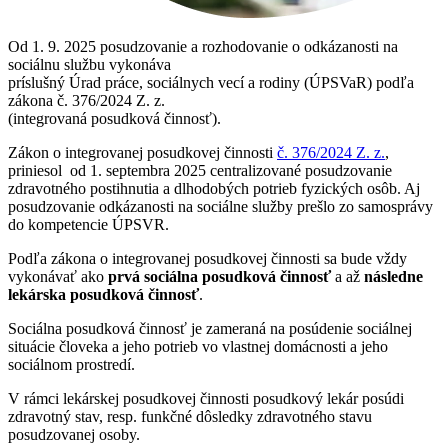
Od 1. 9. 2025 posudzovanie a rozhodovanie o odkázanosti na
sociálnu službu vykonáva
príslušný Úrad práce, sociálnych vecí a rodiny (ÚPSVaR) podľa
zákona č. 376/2024 Z. z.
(integrovaná posudková činnosť).
Zákon o integrovanej posudkovej činnosti
č. 376/2024 Z. z.
,
priniesol od 1. septembra 2025 centralizované posudzovanie
zdravotného postihnutia a dlhodobých potrieb fyzických osôb. Aj
posudzovanie odkázanosti na sociálne služby prešlo zo samosprávy
do kompetencie ÚPSVR.
Podľa zákona o integrovanej posudkovej činnosti sa bude vždy
vykonávať ako
prvá sociálna posudková činnosť
a až
následne
lekárska posudková činnosť
.
Sociálna posudková činnosť je zameraná na posúdenie sociálnej
situácie človeka a jeho potrieb vo vlastnej domácnosti a jeho
sociálnom prostredí.
V rámci lekárskej posudkovej činnosti posudkový lekár posúdi
zdravotný stav, resp. funkčné dôsledky zdravotného stavu
posudzovanej osoby.