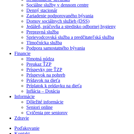
Sociálne služby v dennom centre
Denný stacionár
Zariadenie podporovaného bývania
Domov sociálnych služieb (DSS)
Jedáleň, práčovňa a stredisko odbornej hygieny
Prepravná služba
Sprievodcovská služba a predčitateľská služba
Tlmočnícka služba
Podpora samostatného bývania
Financie
Hmotná núdza
Preukaz ŤZP
Príspevky pre ŤZP
Príspevok na pohreb
Prídavok na dieťa
Príplatok k prídavku na dieťa
Inflácia – Dotácia
Informácie
Dôležité informácie
Seniori online
Cvičenia pre seniorov
Zdravie
Poďakovanie
Kontakt