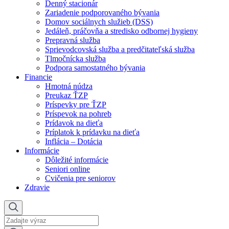
Denný stacionár
Zariadenie podporovaného bývania
Domov sociálnych služieb (DSS)
Jedáleň, práčovňa a stredisko odbornej hygieny
Prepravná služba
Sprievodcovská služba a predčitateľská služba
Tlmočnícka služba
Podpora samostatného bývania
Financie
Hmotná núdza
Preukaz ŤZP
Príspevky pre ŤZP
Príspevok na pohreb
Prídavok na dieťa
Príplatok k prídavku na dieťa
Inflácia – Dotácia
Informácie
Dôležité informácie
Seniori online
Cvičenia pre seniorov
Zdravie