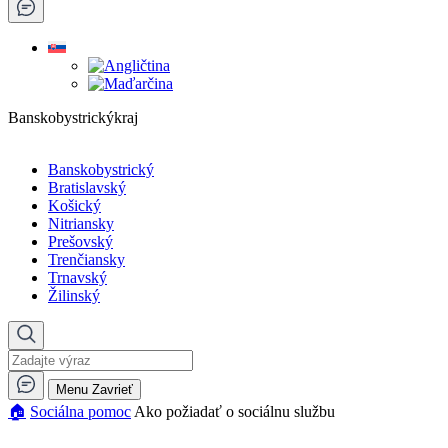
Banskobystrickýkraj
Banskobystrický
Bratislavský
Košický
Nitriansky
Prešovský
Trenčiansky
Trnavský
Žilinský
Menu
Zavrieť
🏠︎
Sociálna pomoc
Ako požiadať o sociálnu službu