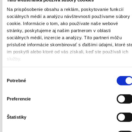
Na prispôsobenie obsahu a reklám, poskytovanie funkcií
Prílohou k žiadosti o integrovaný posudok je:
sociálnych médií a analýzu návštevnosti používame súbory
lekársky nález podľa ustanoveného vzoru alebo odborný
cookie. Informácie o tom, ako používate naše webové
lekársky nález lekára so špecializáciou v príslušnom
stránky, poskytujeme aj našim partnerom v oblasti
špecializačnom odbore,
sociálnych médií, inzercie a analýzy. Títo partneri môžu
klinicko-psychologický nález funkčnej kapacity, ak fyzická
príslušné informácie skombinovať s ďalšími údajmi, ktoré st
osoba, ktorá žiada o integrovaný posudok, má mentálne
postihnutie, neurovývinovú poruchu alebo duševnú poruchu,
im poskytli alebo ktoré od vás získali, keď ste používali ich
služby.
sebahodnotiaci dotazník podľa ustanoveného vzoru,
doklad o tom, že fyzická osoba, ktorá žiada o integrovaný
Výber
posudok, je účastníkom právnych vzťahov pri poskytovaní
Potrebné
súhlasu
peňažných príspevkov na kompenzáciu sociálnych dôsledkov
ťažkého zdravotného postihnutia,
Preferencie
sociálnych služieb ako prijímateľ sociálnej služby.
2. Následne s ním sociálny pracovník spoločne
Štatistiky
vyplní rozšírený dotazník zameraný na každodenné
fungovanie, prostredie a potreby.