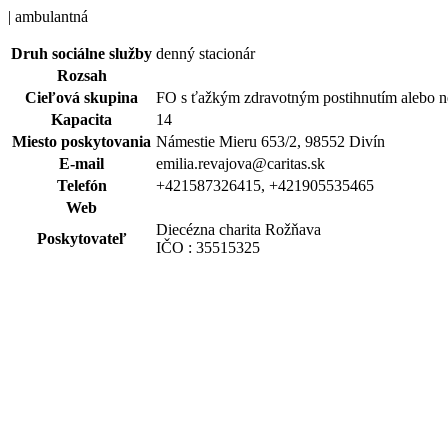
| ambulantná
Druh sociálne služby
denný stacionár
Rozsah
Cieľová skupina
FO s ťažkým zdravotným postihnutím alebo 
Kapacita
14
Miesto poskytovania
Námestie Mieru 653/2, 98552 Divín
E-mail
emilia.revajova@caritas.sk
Telefón
+421587326415, +421905535465
Web
Diecézna charita Rožňava
Poskytovateľ
IČO : 35515325