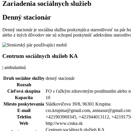
Zariadenia sociálnych služieb
Denný stacionár
Denný stacionár je sociálna služba poskytujúca starostlivosť na pár ho
alebo z iných dôvodov nie sú schopní poskytnúť adekvátnu starostliv
Centrum sociálnych služieb KA
| ambulantná
Druh sociálne služby
denný stacionár
Rozsah
Cieľová skupina
FO s ťažkým zdravotným postihnutím alebo 
Kapacita
10
Miesto poskytovania
Sládkovičova 39/8, 96301 Krupina
E-mail
css.krupina@gmail.com, aninasur@gmail.co
Telefón
+421903969345, +421944013112, +4219175
Web
http://www.csska.sk
Centrum sociálnych služieb KA