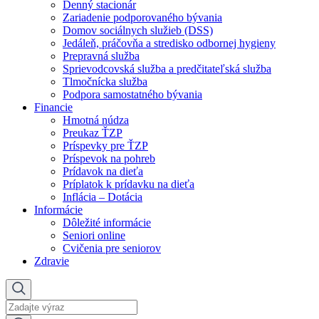
Denný stacionár
Zariadenie podporovaného bývania
Domov sociálnych služieb (DSS)
Jedáleň, práčovňa a stredisko odbornej hygieny
Prepravná služba
Sprievodcovská služba a predčitateľská služba
Tlmočnícka služba
Podpora samostatného bývania
Financie
Hmotná núdza
Preukaz ŤZP
Príspevky pre ŤZP
Príspevok na pohreb
Prídavok na dieťa
Príplatok k prídavku na dieťa
Inflácia – Dotácia
Informácie
Dôležité informácie
Seniori online
Cvičenia pre seniorov
Zdravie