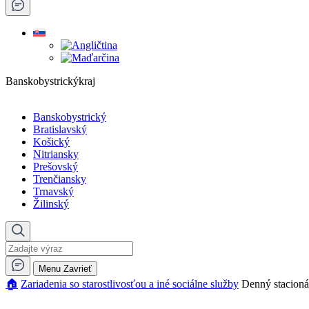
Banskobystrickýkraj
Banskobystrický
Bratislavský
Košický
Nitriansky
Prešovský
Trenčiansky
Trnavský
Žilinský
Menu
Zavrieť
🏠︎
Zariadenia so starostlivosťou a iné sociálne služby
Denný stacioná