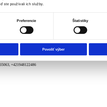
ď ste používali ich služby.
Preferencie
Štatistiky
nepriaznivým zdravotným stavom
Povoliť výber
m
65063, +421948122486