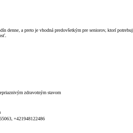
dín denne, a preto je vhodná predovšetkým pre seniorov, ktorí potrebujú 
osť.
nepriaznivým zdravotným stavom
m
65063, +421948122486