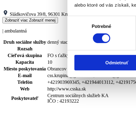
alebo ktoré od vás získali, ke
Sládkovičova 39/8, 96301 Krupina
Výber
Zobraziť viac
Zobraziť menej
Potrebné
súhlasu
| ambulantná
Druh sociálne služby
denný stacionár
Rozsah
Cieľová skupina
FO s ťažkým zdravotným postihnutím alebo 
Kapacita
10
Odmietnuť
Miesto poskytovania
Obrancov mieru 1328/7, 96212 Detva
E-mail
css.krupina@gmail.com, aninasur@gmail.co
Telefón
+421903969345, +421944013112, +4219175
Web
http://www.csska.sk
Centrum sociálnych služieb KA
Poskytovateľ
IČO : 42193222