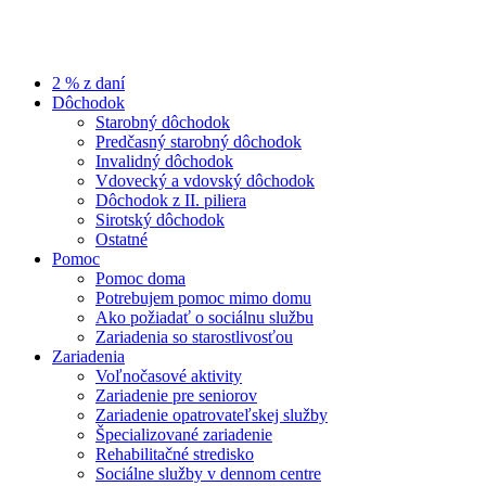
2 % z daní
Dôchodok
Starobný dôchodok
Predčasný starobný dôchodok
Invalidný dôchodok
Vdovecký a vdovský dôchodok
Dôchodok z II. piliera
Sirotský dôchodok
Ostatné
Pomoc
Pomoc doma
Potrebujem pomoc mimo domu
Ako požiadať o sociálnu službu
Zariadenia so starostlivosťou
Zariadenia
Voľnočasové aktivity
Zariadenie pre seniorov
Zariadenie opatrovateľskej služby
Špecializované zariadenie
Rehabilitačné stredisko
Sociálne služby v dennom centre