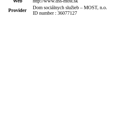
Web
http://www.dss-most.sk
Dom sociálnych služieb – MOST, n.o.
Provider
ID number : 36077127