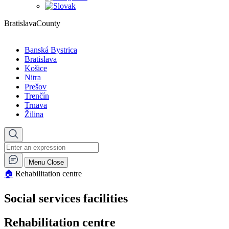
BratislavaCounty
Banská Bystrica
Bratislava
Košice
Nitra
Prešov
Trenčín
Trnava
Žilina
Menu
Close
🏠︎
Rehabilitation centre
Social services facilities
Rehabilitation centre