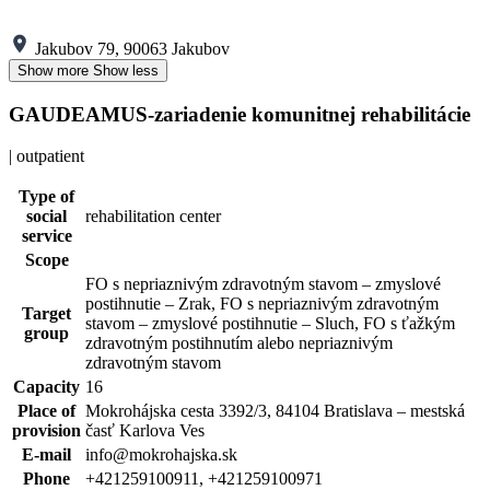
Jakubov 79, 90063 Jakubov
Show more
Show less
GAUDEAMUS-zariadenie komunitnej rehabilitácie
| outpatient
Type of
social
rehabilitation center
service
Scope
FO s nepriaznivým zdravotným stavom – zmyslové
postihnutie – Zrak, FO s nepriaznivým zdravotným
Target
stavom – zmyslové postihnutie – Sluch, FO s ťažkým
group
zdravotným postihnutím alebo nepriaznivým
zdravotným stavom
Capacity
16
Place of
Mokrohájska cesta 3392/3, 84104 Bratislava – mestská
provision
časť Karlova Ves
E-mail
info@mokrohajska.sk
Phone
+421259100911, +421259100971