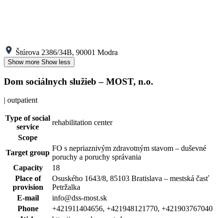
Štúrova 2386/34B, 90001 Modra
Show more
Show less
Dom sociálnych služieb – MOST, n.o.
| outpatient
Type of social
rehabilitation center
service
Scope
FO s nepriaznivým zdravotným stavom – duševné
Target group
poruchy a poruchy správania
Capacity
18
Place of
Osuského 1643/8, 85103 Bratislava – mestská časť
provision
Petržalka
E-mail
info@dss-most.sk
Phone
+421911404656, +421948121770, +421903767040