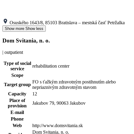
Osuského 1643/8, 85103 Bratislava – mestská časť Petržalka
Show more
Show less
Dom Svitania, n. o.
| outpatient
Type of social
rehabilitation center
service
Scope
FO s ťažkým zdravotným postihnutím alebo
Target group
nepriaznivým zdravotným stavom
Capacity
12
Place of
Jakubov 79, 90063 Jakubov
provision
E-mail
Phone
Web
http://www.domsvitania.sk
Dom Svitania, n. o.