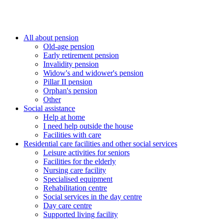
All about pension
Old-age pension
Early retirement pension
Invalidity pension
Widow's and widower's pension
Pillar II pension
Orphan's pension
Other
Social assistance
Help at home
I need help outside the house
Facilities with care
Residential care facilities and other social services
Leisure activities for seniors
Facilities for the elderly
Nursing care facility
Specialised equipment
Rehabilitation centre
Social services in the day centre
Day care centre
Supported living facility