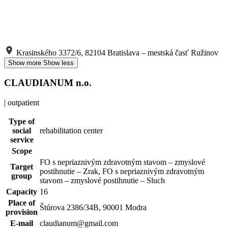
Krasinského 3372/6, 82104 Bratislava – mestská časť Ružinov
Show more
Show less
CLAUDIANUM n.o.
| outpatient
Type of
social
rehabilitation center
service
Scope
FO s nepriaznivým zdravotným stavom – zmyslové
Target
postihnutie – Zrak, FO s nepriaznivým zdravotným
group
stavom – zmyslové postihnutie – Sluch
Capacity
16
Place of
Štúrova 2386/34B, 90001 Modra
provision
E-mail
claudianum@gmail.com