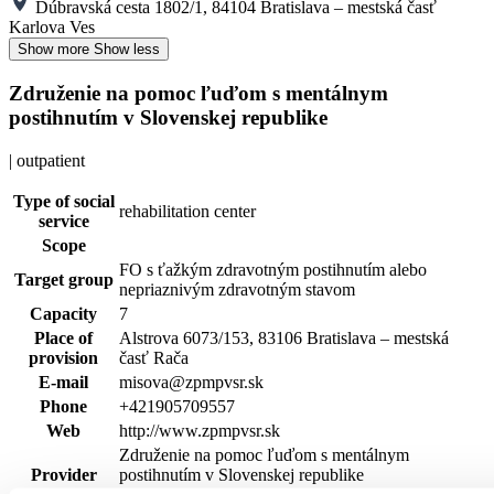
Dúbravská cesta 1802/1, 84104 Bratislava – mestská časť
Karlova Ves
Show more
Show less
Združenie na pomoc ľuďom s mentálnym
postihnutím v Slovenskej republike
| outpatient
Type of social
rehabilitation center
service
Scope
FO s ťažkým zdravotným postihnutím alebo
Target group
nepriaznivým zdravotným stavom
Capacity
7
Place of
Alstrova 6073/153, 83106 Bratislava – mestská
provision
časť Rača
E-mail
misova@zpmpvsr.sk
Phone
+421905709557
Web
http://www.zpmpvsr.sk
Združenie na pomoc ľuďom s mentálnym
Provider
postihnutím v Slovenskej republike