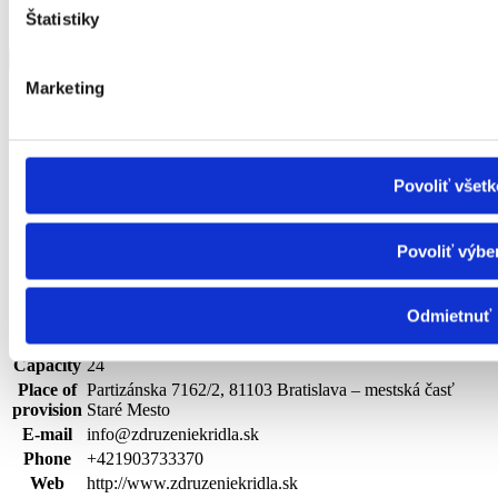
Štatistiky
Alstrova 6073/153, 83106 Bratislava – mestská časť Rača
Show more
Show less
Marketing
Združenie príbuzných, priateľov a ľudí s
psychickými poruchami KRÍDLA
| outpatient
Povoliť všetk
Type of
social
rehabilitation center
Povoliť výbe
service
Scope
FO s nepriaznivým zdravotným stavom – duševné
Target
Odmietnuť
poruchy a poruchy správania, FO s ťažkým zdravotným
group
postihnutím alebo nepriaznivým zdravotným stavom
Capacity
24
Place of
Partizánska 7162/2, 81103 Bratislava – mestská časť
provision
Staré Mesto
E-mail
info@zdruzeniekridla.sk
Phone
+421903733370
Web
http://www.zdruzeniekridla.sk