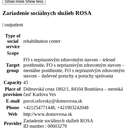
Show more
Show less
Zariadenie sociálnych služieb ROSA
| outpatient
Type of
social
rehabilitation center
service
Scope
FO s nepriaznivým zdravotným stavom – telesné
Target
postihnutie, FO s nepriaznivým zdravotným stavom –
group
mentálne postihnutie, FO s nepriaznivým zdravotným
stavom – duševné poruchy a poruchy správania
Capacity
45
Place of
Dúbravská cesta 1802/1, 84104 Bratislava – mestská
provision
časť Karlova Ves
E-mail
pavol.orlovsky@domovrosa.sk
Phone
+421254771448, +421903242048
Web
http://www.domovrosa.sk
Zariadenie sociálnych služieb ROSA
Provider
ID number : 00603279