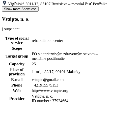
Vígľašská 3011/13, 85107 Bratislava – mestská časť Petržalka
Show more
Show less
Vstúpte, n. o.
| outpatient
Type of social
rehabilitation center
service
Scope
FO s nepriaznivým zdravotným stavom –
Target group
mentálne postihnutie
Capacity
25
Place of
1. mája 82/17, 90101 Malacky
provision
E-mail
vstupte@gmail.com
Phone
+421915575153
Web
http://www.vstupte.org
Vstúpte, n. o.
Provider
ID number : 37924664