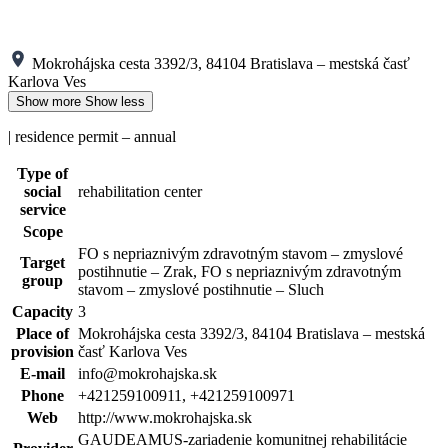
Mokrohájska cesta 3392/3, 84104 Bratislava – mestská časť
Karlova Ves
Show more
Show less
| residence permit – annual
Type of
social
rehabilitation center
service
Scope
FO s nepriaznivým zdravotným stavom – zmyslové
Target
postihnutie – Zrak, FO s nepriaznivým zdravotným
group
stavom – zmyslové postihnutie – Sluch
Capacity
3
Place of
Mokrohájska cesta 3392/3, 84104 Bratislava – mestská
provision
časť Karlova Ves
E-mail
info@mokrohajska.sk
Phone
+421259100911, +421259100971
Web
http://www.mokrohajska.sk
GAUDEAMUS-zariadenie komunitnej rehabilitácie