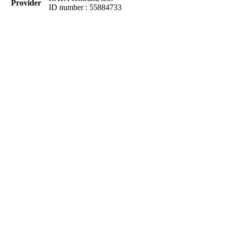
Provider
ID number : 55884733