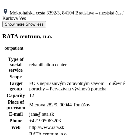
Mokrohájska cesta 3392/3, 84104 Bratislava – mestská časť
Karlova Ves
Show more
Show less
RATA centrum, n.o.
| outpatient
Type of
social
rehabilitation center
service
Scope
Target
FO s nepriaznivým zdravotným stavom – duševné
group
poruchy – Pervazívna vývinová porucha
Capacity
12
Place of
Mierová 282/9, 90044 Tomášov
provision
E-mail
jana@rata.sk
Phone
+421905963203
Web
http://www.rata.sk
RATA centrum, n.o.