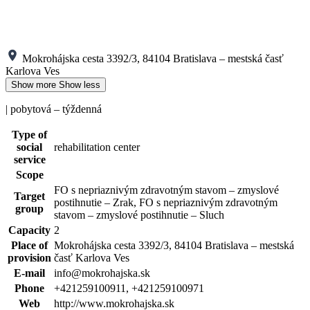
Mokrohájska cesta 3392/3, 84104 Bratislava – mestská časť
Karlova Ves
Show more
Show less
| pobytová – týždenná
Type of
social
rehabilitation center
service
Scope
FO s nepriaznivým zdravotným stavom – zmyslové
Target
postihnutie – Zrak, FO s nepriaznivým zdravotným
group
stavom – zmyslové postihnutie – Sluch
Capacity
2
Place of
Mokrohájska cesta 3392/3, 84104 Bratislava – mestská
provision
časť Karlova Ves
E-mail
info@mokrohajska.sk
Phone
+421259100911, +421259100971
Web
http://www.mokrohajska.sk