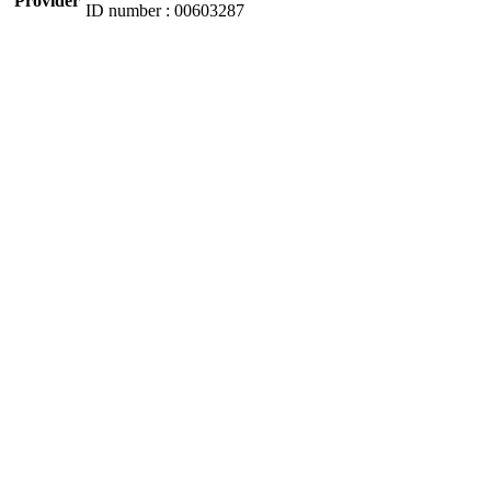
Provider
ID number : 00603287