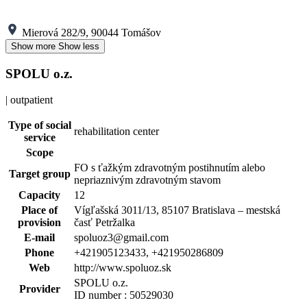
Mierová 282/9, 90044 Tomášov
Show more
Show less
SPOLU o.z.
| outpatient
Type of social
rehabilitation center
service
Scope
FO s ťažkým zdravotným postihnutím alebo
Target group
nepriaznivým zdravotným stavom
Capacity
12
Place of
Vígľašská 3011/13, 85107 Bratislava – mestská
provision
časť Petržalka
E-mail
spoluoz3@gmail.com
Phone
+421905123433, +421950286809
Web
http://www.spoluoz.sk
SPOLU o.z.
Provider
ID number : 50529030