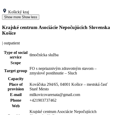
Košický kraj
Show more
Show less
Krajské centrum Asociácie Nepočujúcich Slovenska
Košice
| outpatient
Type of social
tlmočnícka služba
service
Scope
FO s nepriaznivým zdravotným stavom –
Target group
zmyslové postihnutie – Sluch
Capacity
Place of
Kováčska 294/65, 04001 Košice – mestská časť
provision
Staré Mesto
E-mail
milkovicovarenata@gmail.com
Phone
+421903737462
Web
Krajské centrum Asociácie Nepočujúcich