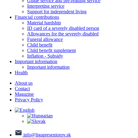
Guide service and pre-reading service
Interpreting service
Support for independent living
Financial contributions
Material hardship
ID card of a severely disabled person
Allowances for the severely disabled
Funeral allowance
Child benefit
Child benefit supplement
Inflation - Subsidy
Important information
Important information
Health
About us
Contact
Magazine
Privacy Policy
info@ligapreseniorov.sk