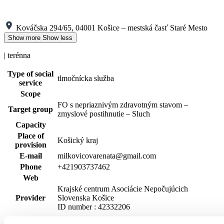
Kováčska 294/65, 04001 Košice – mestská časť Staré Mesto
Show more
Show less
| terénna
Type of social
tlmočnícka služba
service
Scope
FO s nepriaznivým zdravotným stavom –
Target group
zmyslové postihnutie – Sluch
Capacity
Place of
Košický kraj
provision
E-mail
milkovicovarenata@gmail.com
Phone
+421903737462
Web
Krajské centrum Asociácie Nepočujúcich
Provider
Slovenska Košice
ID number : 42332206