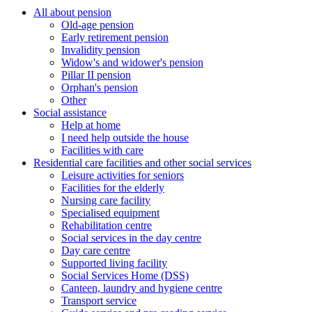
All about pension
Old-age pension
Early retirement pension
Invalidity pension
Widow's and widower's pension
Pillar II pension
Orphan's pension
Other
Social assistance
Help at home
I need help outside the house
Facilities with care
Residential care facilities and other social services
Leisure activities for seniors
Facilities for the elderly
Nursing care facility
Specialised equipment
Rehabilitation centre
Social services in the day centre
Day care centre
Supported living facility
Social Services Home (DSS)
Canteen, laundry and hygiene centre
Transport service