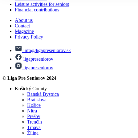
Leisure activities for seniors
Financial contributions
About us
Contact
Magazine
Privacy Policy
info@ligapreseniorov.sk
ligapreseniorov
ligapreseniorov
© Liga Pre Seniorov 2024
Košický County
Banská Bystrica
Bratislava
Košice
Nitra
Prešov
Trenčín
Trnava
Žilina