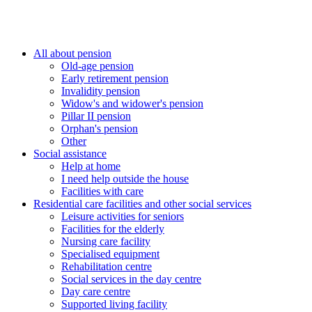
All about pension
Old-age pension
Early retirement pension
Invalidity pension
Widow's and widower's pension
Pillar II pension
Orphan's pension
Other
Social assistance
Help at home
I need help outside the house
Facilities with care
Residential care facilities and other social services
Leisure activities for seniors
Facilities for the elderly
Nursing care facility
Specialised equipment
Rehabilitation centre
Social services in the day centre
Day care centre
Supported living facility