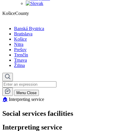
KošiceCounty
Banská Bystrica
Bratislava
Košice
Nitra
Prešov
Trenčín
Trnava
Žilina
Menu
Close
🏠︎
Interpreting service
Social services facilities
Interpreting service