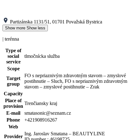
Partizánska 1131/51, 01701 Považská Bystrica
Show more
Show less
| terénna
Type of
social
tlmočnícka služba
service
Scope
FO s nepriaznivým zdravotným stavom – zmyslové
Target
postihnutie – Sluch, FO s nepriaznivým zdravotným
group
stavom – zmyslové postihnutie – Zrak
Capacity
Place of
Trenčiansky kraj
provision
E-mail
smatasonic@seznam.cz
Phone
+421908916267
Web
Ing. Jaroslav Smatana – BEAUTYLINE
Provider
ID number : 46198725