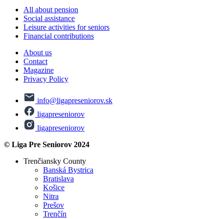
All about pension
Social assistance
Leisure activities for seniors
Financial contributions
About us
Contact
Magazine
Privacy Policy
info@ligapreseniorov.sk
ligapreseniorov
ligapreseniorov
© Liga Pre Seniorov 2024
Trenčiansky County
Banská Bystrica
Bratislava
Košice
Nitra
Prešov
Trenčín