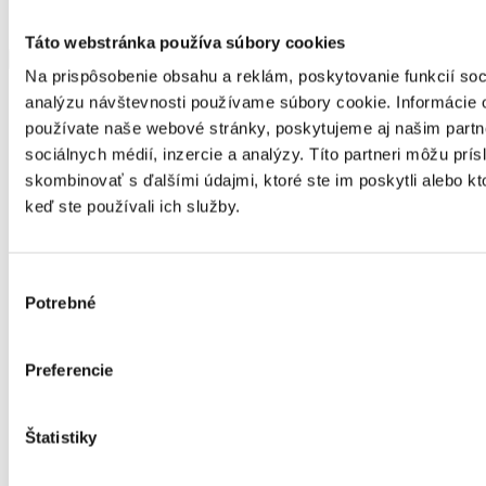
Trenčiansky kraj
Táto webstránka používa súbory cookies
Show more
Show less
Na prispôsobenie obsahu a reklám, poskytovanie funkcií soc
| iná forma (telefonicky, pomocou telekomunikačných technológií)
analýzu návštevnosti používame súbory cookie. Informácie 
používate naše webové stránky, poskytujeme aj našim partn
Type of
sociálnych médií, inzercie a analýzy. Títo partneri môžu prí
social
tlmočnícka služba
service
skombinovať s ďalšími údajmi, ktoré ste im poskytli alebo kto
Scope
keď ste používali ich služby.
FO s nepriaznivým zdravotným stavom – zmyslové
Target
postihnutie – Sluch, FO s nepriaznivým zdravotným
group
stavom – zmyslové postihnutie – Zrak
Výber
Capacity
Potrebné
súhlasu
Place of
Trenčiansky kraj
provision
E-mail
Preferencie
Phone
+421908916267
Web
http://www.kcanepstn.sk
Krajské Centrum ANEPS Trenčín n.o.
Provider
Štatistiky
ID number : 50272161