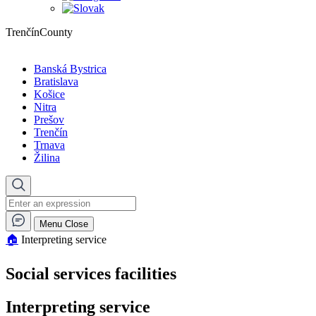
TrenčínCounty
Banská Bystrica
Bratislava
Košice
Nitra
Prešov
Trenčín
Trnava
Žilina
Menu
Close
🏠︎
Interpreting service
Social services facilities
Interpreting service