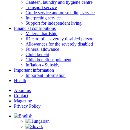
Canteen, laundry and hygiene centre
Transport service
Guide service and pre-reading service
Interpreting service
Support for independent living
Financial contributions
Material hardship
ID card of a severely disabled person
Allowances for the severely disabled
Funeral allowance
Child benefit
Child benefit supplement
Inflation - Subsidy
Important information
Important information
Health
About us
Contact
Magazine
Privacy Policy