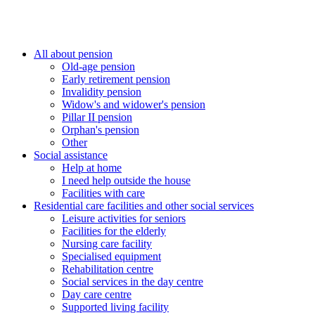
All about pension
Old-age pension
Early retirement pension
Invalidity pension
Widow's and widower's pension
Pillar II pension
Orphan's pension
Other
Social assistance
Help at home
I need help outside the house
Facilities with care
Residential care facilities and other social services
Leisure activities for seniors
Facilities for the elderly
Nursing care facility
Specialised equipment
Rehabilitation centre
Social services in the day centre
Day care centre
Supported living facility