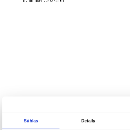
ID number : 50272161
Súhlas
Detaily