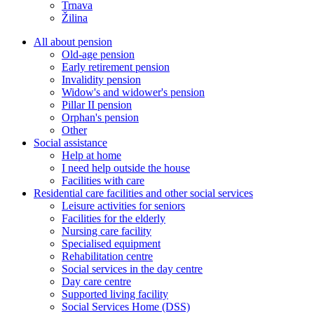
Trnava
Žilina
All about pension
Old-age pension
Early retirement pension
Invalidity pension
Widow's and widower's pension
Pillar II pension
Orphan's pension
Other
Social assistance
Help at home
I need help outside the house
Facilities with care
Residential care facilities and other social services
Leisure activities for seniors
Facilities for the elderly
Nursing care facility
Specialised equipment
Rehabilitation centre
Social services in the day centre
Day care centre
Supported living facility
Social Services Home (DSS)