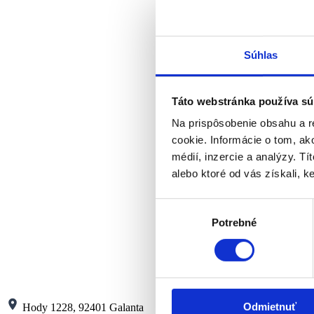
Súhlas
Táto webstránka používa sú
Na prispôsobenie obsahu a r
cookie. Informácie o tom, ak
médií, inzercie a analýzy. Tí
alebo ktoré od vás získali, ke
Výber
Potrebné
súhlasu
Odmietnuť
Hody 1228, 92401 Galanta