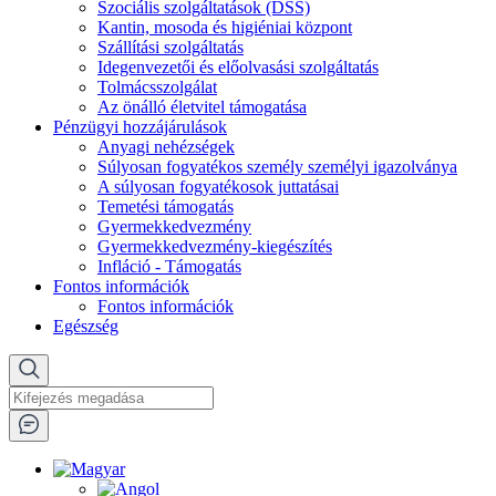
Szociális szolgáltatások (DSS)
Kantin, mosoda és higiéniai központ
Szállítási szolgáltatás
Idegenvezetői és előolvasási szolgáltatás
Tolmácsszolgálat
Az önálló életvitel támogatása
Pénzügyi hozzájárulások
Anyagi nehézségek
Súlyosan fogyatékos személy személyi igazolványa
A súlyosan fogyatékosok juttatásai
Temetési támogatás
Gyermekkedvezmény
Gyermekkedvezmény-kiegészítés
Infláció - Támogatás
Fontos információk
Fontos információk
Egészség