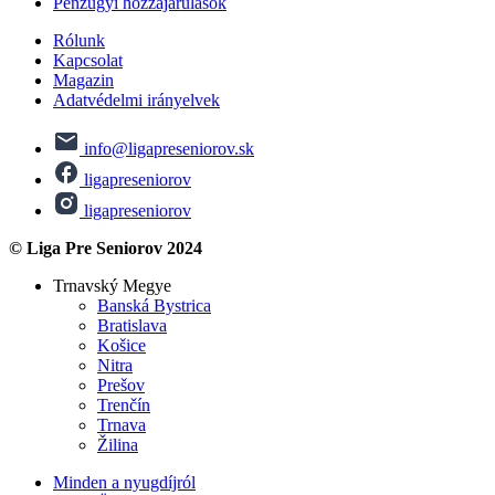
Pénzügyi hozzájárulások
Rólunk
Kapcsolat
Magazin
Adatvédelmi irányelvek
info@ligapreseniorov.sk
ligapreseniorov
ligapreseniorov
© Liga Pre Seniorov 2024
Trnavský Megye
Banská Bystrica
Bratislava
Košice
Nitra
Prešov
Trenčín
Trnava
Žilina
Minden a nyugdíjról