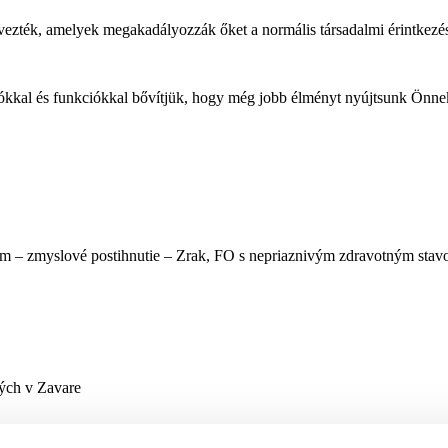
vezték, amelyek megakadályozzák őket a normális társadalmi érintkezé
mációkkal és funkciókkal bővítjük, hogy még jobb élményt nyújtsunk Önne
 – zmyslové postihnutie – Zrak, FO s nepriaznivým zdravotným stavo
ých v Zavare