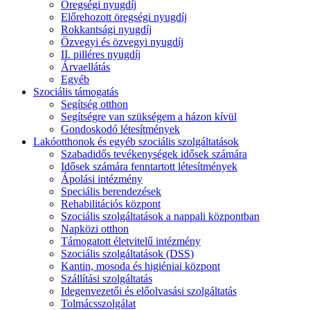
Öregségi nyugdíj
Előrehozott öregségi nyugdíj
Rokkantsági nyugdíj
Özvegyi és özvegyi nyugdíj
II. pilléres nyugdíj
Árvaellátás
Egyéb
Szociális támogatás
Segítség otthon
Segítségre van szükségem a házon kívül
Gondoskodó létesítmények
Lakóotthonok és egyéb szociális szolgáltatások
Szabadidős tevékenységek idősek számára
Idősek számára fenntartott létesítmények
Ápolási intézmény
Speciális berendezések
Rehabilitációs központ
Szociális szolgáltatások a nappali központban
Napközi otthon
Támogatott életvitelű intézmény
Szociális szolgáltatások (DSS)
Kantin, mosoda és higiéniai központ
Szállítási szolgáltatás
Idegenvezetői és előolvasási szolgáltatás
Tolmácsszolgálat