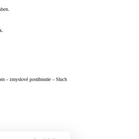
sben.
k.
m – zmyslové postihnutie – Sluch