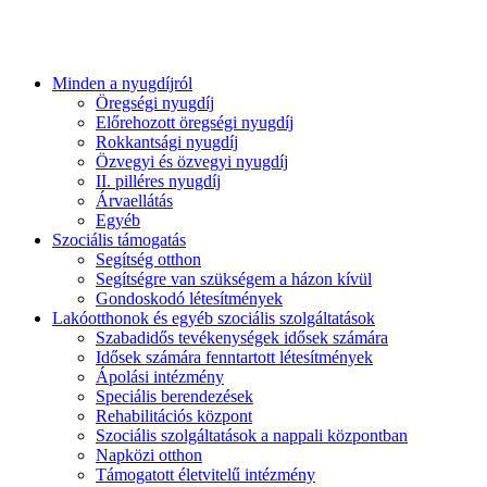
Minden a nyugdíjról
Öregségi nyugdíj
Előrehozott öregségi nyugdíj
Rokkantsági nyugdíj
Özvegyi és özvegyi nyugdíj
II. pilléres nyugdíj
Árvaellátás
Egyéb
Szociális támogatás
Segítség otthon
Segítségre van szükségem a házon kívül
Gondoskodó létesítmények
Lakóotthonok és egyéb szociális szolgáltatások
Szabadidős tevékenységek idősek számára
Idősek számára fenntartott létesítmények
Ápolási intézmény
Speciális berendezések
Rehabilitációs központ
Szociális szolgáltatások a nappali központban
Napközi otthon
Támogatott életvitelű intézmény