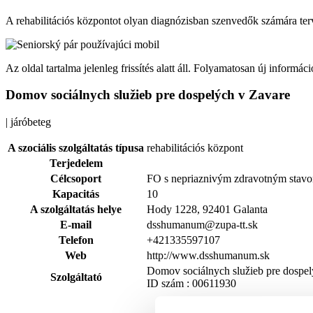
A rehabilitációs központot olyan diagnózisban szenvedők számára ter
Az oldal tartalma jelenleg frissítés alatt áll. Folyamatosan új infor
Domov sociálnych služieb pre dospelých v Zavare
| járóbeteg
A szociális szolgáltatás típusa
rehabilitációs központ
Terjedelem
Célcsoport
FO s nepriaznivým zdravotným stavom
Kapacitás
10
A szolgáltatás helye
Hody 1228, 92401 Galanta
E-mail
dsshumanum@zupa-tt.sk
Telefon
+421335597107
Web
http://www.dsshumanum.sk
Domov sociálnych služieb pre dospel
Szolgáltató
ID szám : 00611930