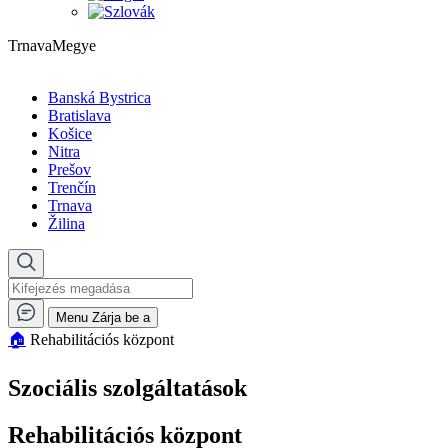
TrnavaMegye
Banská Bystrica
Bratislava
Košice
Nitra
Prešov
Trenčín
Trnava
Žilina
Menu
Zárja be a
🏠︎
Rehabilitációs központ
Szociális szolgáltatások
Rehabilitációs központ