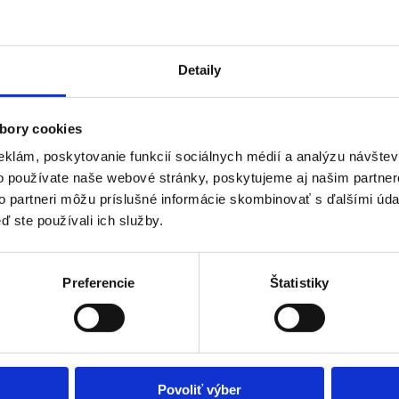
Detaily
bory cookies
eklám, poskytovanie funkcií sociálnych médií a analýzu návšte
o používate naše webové stránky, poskytujeme aj našim partner
to partneri môžu príslušné informácie skombinovať s ďalšími údaj
ď ste používali ich služby.
Preferencie
Štatistiky
Povoliť výber