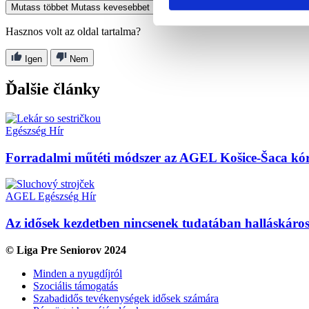
Mutass többet
Mutass kevesebbet
Hasznos volt az oldal tartalma?
Igen
Nem
Ďalšie články
Egészség
Hír
Forradalmi műtéti módszer az AGEL Košice-Šaca kórh
AGEL
Egészség
Hír
Az idősek kezdetben nincsenek tudatában halláskáro
© Liga Pre Seniorov 2024
Minden a nyugdíjról
Szociális támogatás
Szabadidős tevékenységek idősek számára