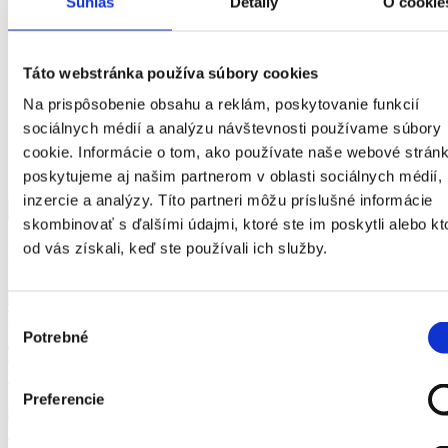
Súhlas
Detaily
O cookie
Táto webstránka používa súbory cookies
Na prispôsobenie obsahu a reklám, poskytovanie funkcií
sociálnych médií a analýzu návštevnosti používame súbory
cookie. Informácie o tom, ako používate naše webové stránk
Hasznos volt az oldal tartalma?
poskytujeme aj našim partnerom v oblasti sociálnych médií,
inzercie a analýzy. Títo partneri môžu príslušné informácie
Igen
Nem
skombinovať s ďalšími údajmi, ktoré ste im poskytli alebo kt
od vás získali, keď ste používali ich služby.
Ďalšie články
Trencséni Önkormányzati Régió
Výber
Potrebné
súhlasu
Trencsén bevezeti az Idősek kártyáját: előnyök és a
kártya megszerzésének módja
Preferencie
AGEL
Egészség
Hír