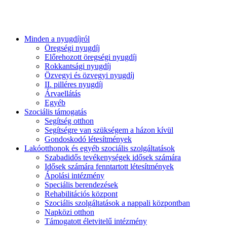
Minden a nyugdíjról
Öregségi nyugdíj
Előrehozott öregségi nyugdíj
Rokkantsági nyugdíj
Özvegyi és özvegyi nyugdíj
II. pilléres nyugdíj
Árvaellátás
Egyéb
Szociális támogatás
Segítség otthon
Segítségre van szükségem a házon kívül
Gondoskodó létesítmények
Lakóotthonok és egyéb szociális szolgáltatások
Szabadidős tevékenységek idősek számára
Idősek számára fenntartott létesítmények
Ápolási intézmény
Speciális berendezések
Rehabilitációs központ
Szociális szolgáltatások a nappali központban
Napközi otthon
Támogatott életvitelű intézmény