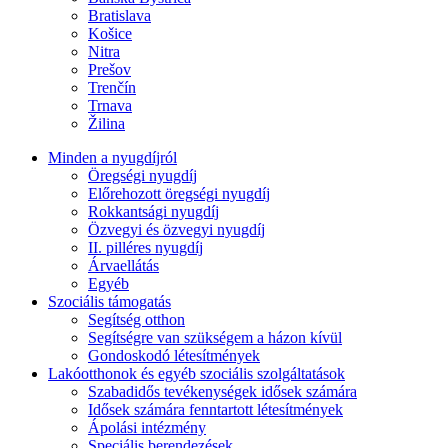
Bratislava
Košice
Nitra
Prešov
Trenčín
Trnava
Žilina
Minden a nyugdíjról
Öregségi nyugdíj
Előrehozott öregségi nyugdíj
Rokkantsági nyugdíj
Özvegyi és özvegyi nyugdíj
II. pilléres nyugdíj
Árvaellátás
Egyéb
Szociális támogatás
Segítség otthon
Segítségre van szükségem a házon kívül
Gondoskodó létesítmények
Lakóotthonok és egyéb szociális szolgáltatások
Szabadidős tevékenységek idősek számára
Idősek számára fenntartott létesítmények
Ápolási intézmény
Speciális berendezések