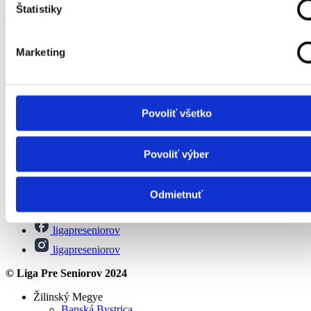
Štatistiky
Az idősek kezdetben nincsenek tudatában
halláskárosodásuknak: Hogyan kerülhetjük el?
Marketing
© Liga Pre Seniorov 2024
Minden a nyugdíjról
Szociális támogatás
Szabadidős tevékenységek idősek számára
Povoliť všetko
Pénzügyi hozzájárulások
Rólunk
Povoliť výber
Kapcsolat
Magazin
Adatvédelmi irányelvek
Odmietnuť
info@ligapreseniorov.sk
ligapreseniorov
ligapreseniorov
© Liga Pre Seniorov 2024
Žilinský Megye
Banská Bystrica