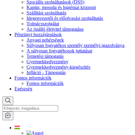
Szociális szolgáltatások (DSS)
Kantin, mosoda és higiéniai központ
Szállítási szolgáltatás
Idegenvezetői és előolvasási szolgáltatás
Tolmácsszolgálat
Az önálló életvitel támogatása
Pénzügyi hozzájárulások
Anyagi nehézségek
Súlyosan fogyatékos személy személyi igazolványa
A súlyosan fogyatékosok juttatásai
Temetési támogatás
Gyermekkedvezmény
Gyermekkedvezmény-kiegészítés
Infláció - Támogatás
Fontos információk
Fontos információk
Egészség