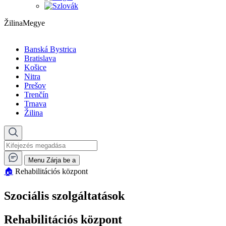
ŽilinaMegye
Banská Bystrica
Bratislava
Košice
Nitra
Prešov
Trenčín
Trnava
Žilina
Menu
Zárja be a
🏠︎
Rehabilitációs központ
Szociális szolgáltatások
Rehabilitációs központ