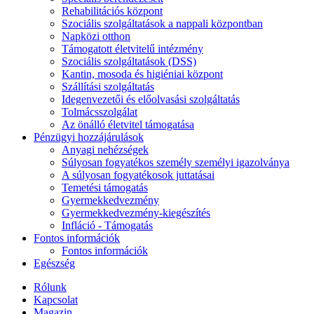
Rehabilitációs központ
Szociális szolgáltatások a nappali központban
Napközi otthon
Támogatott életvitelű intézmény
Szociális szolgáltatások (DSS)
Kantin, mosoda és higiéniai központ
Szállítási szolgáltatás
Idegenvezetői és előolvasási szolgáltatás
Tolmácsszolgálat
Az önálló életvitel támogatása
Pénzügyi hozzájárulások
Anyagi nehézségek
Súlyosan fogyatékos személy személyi igazolványa
A súlyosan fogyatékosok juttatásai
Temetési támogatás
Gyermekkedvezmény
Gyermekkedvezmény-kiegészítés
Infláció - Támogatás
Fontos információk
Fontos információk
Egészség
Rólunk
Kapcsolat
Magazin