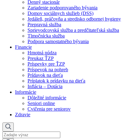
Denný stacionár
Zariadenie podporovaného bývania
Domov sociálnych služieb (DSS)
Jedáleň, práčovňa a stredisko odbornej hygieny
Prepravná služba
Sprievodcovská služba a predčitateľská služba
Tlmočnícka služba
Podpora samostatného bývania
Financie
Hmotná núdza
Preukaz ŤZP
Príspevky pre ŤZP
Príspevok na pohreb
Prídavok na dieťa
Príplatok k prídavku na dieťa
Inflácia – Dotácia
Informácie
Dôležité informácie
Seniori online
Cvičenia pre seniorov
Zdravie