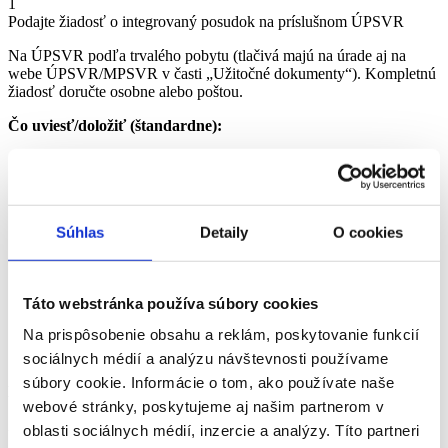
1
Podajte žiadosť o integrovaný posudok na príslušnom ÚPSVR
Na ÚPSVR podľa trvalého pobytu (tlačivá majú na úrade aj na
webe ÚPSVR/MPSVR v časti „Užitočné dokumenty“). Kompletnú
žiadosť doručte osobne alebo poštou.
Čo uviesť/doložiť (štandardne):
osobné údaje žiadateľa, druh a formu požadovanej sociálnej
služby;
aktuálny lekársky nález (ideálne nie starší ako ~6 mesiacov;
môže byť aj odborný nález, prepúšťacia správa);
ak existuje, predchádzajúci posudok o odkázanosti alebo
Súhlas
Detaily
O cookies
posudok z iného konania, ak obsahuje stupeň odkázanosti;
pri špecializovanom zariadení aj psychiatrické/neurologické
vyšetrenie;
Táto webstránka používa súbory cookies
ak žiadateľ kvôli zdraviu nemôže podpísať, môže podpísať
iná osoba na základe potvrdenia ošetrujúceho lekára.
Na prispôsobenie obsahu a reklám, poskytovanie funkcií
(Konkrétne požiadavky a prílohy môže ÚPSVR upresniť;
používa sa integrovaný posudok – sociálna + zdravotná časť.)
sociálnych médií a analýzu návštevnosti používame
súbory cookie. Informácie o tom, ako používate naše
Hlavné formuláre
webové stránky, poskytujeme aj našim partnerom v
Žiadosť o integrovaný posudok – PDF (ÚPSVR): (
ÚPSVaR
)
oblasti sociálnych médií, inzercie a analýzy. Títo partneri
Žiadosť o integrovaný posudok – DOCX (ÚPSVR): (
ÚPSVaR
)