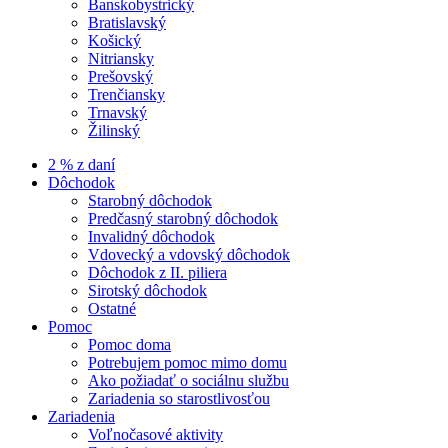
Banskobystrický
Bratislavský
Košický
Nitriansky
Prešovský
Trenčiansky
Trnavský
Žilinský
2 % z daní
Dôchodok
Starobný dôchodok
Predčasný starobný dôchodok
Invalidný dôchodok
Vdovecký a vdovský dôchodok
Dôchodok z II. piliera
Sirotský dôchodok
Ostatné
Pomoc
Pomoc doma
Potrebujem pomoc mimo domu
Ako požiadať o sociálnu službu
Zariadenia so starostlivosťou
Zariadenia
Voľnočasové aktivity