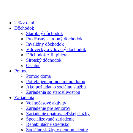
2 % z daní
Dôchodok
Starobný dôchodok
Predčasný starobný dôchodok
Invalidný dôchodok
Vdovecký a vdovský dôchodok
Dôchodok z II. piliera
Sirotský dôchodok
Ostatné
Pomoc
Pomoc doma
Potrebujem pomoc mimo domu
Ako požiadať o sociálnu službu
Zariadenia so starostlivosťou
Zariadenia
Voľnočasové aktivity
Zariadenie pre seniorov
Zariadenie opatrovateľskej služby
Špecializované zariadenie
Rehabilitačné stredisko
Sociálne služby v dennom centre