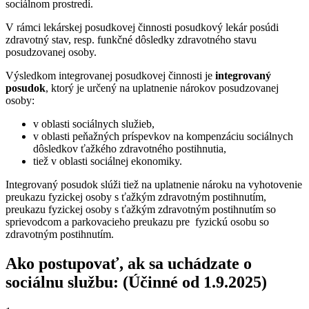
sociálnom prostredí.
V rámci lekárskej posudkovej činnosti posudkový lekár posúdi
zdravotný stav, resp. funkčné dôsledky zdravotného stavu
posudzovanej osoby.
Výsledkom integrovanej posudkovej činnosti je
integrovaný
posudok
, ktorý je určený na uplatnenie nárokov posudzovanej
osoby:
v oblasti sociálnych služieb,
v oblasti peňažných príspevkov na kompenzáciu sociálnych
dôsledkov ťažkého zdravotného postihnutia,
tiež v oblasti sociálnej ekonomiky.
Integrovaný posudok slúži tiež na uplatnenie nároku na vyhotovenie
preukazu fyzickej osoby s ťažkým zdravotným postihnutím,
preukazu fyzickej osoby s ťažkým zdravotným postihnutím so
sprievodcom a parkovacieho preukazu pre fyzickú osobu so
zdravotným postihnutím.
Ako postupovať, ak sa uchádzate o
sociálnu službu: (Účinné od 1.9.2025)