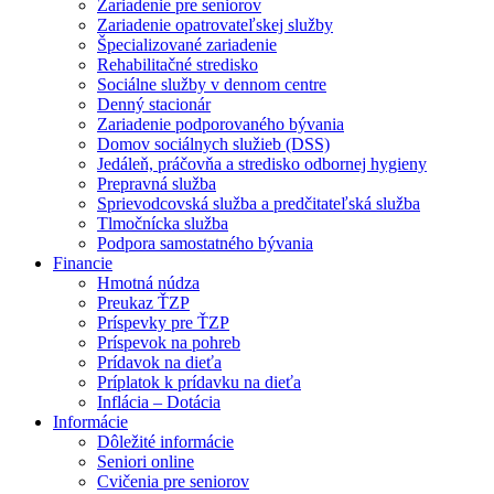
Zariadenie pre seniorov
Zariadenie opatrovateľskej služby
Špecializované zariadenie
Rehabilitačné stredisko
Sociálne služby v dennom centre
Denný stacionár
Zariadenie podporovaného bývania
Domov sociálnych služieb (DSS)
Jedáleň, práčovňa a stredisko odbornej hygieny
Prepravná služba
Sprievodcovská služba a predčitateľská služba
Tlmočnícka služba
Podpora samostatného bývania
Financie
Hmotná núdza
Preukaz ŤZP
Príspevky pre ŤZP
Príspevok na pohreb
Prídavok na dieťa
Príplatok k prídavku na dieťa
Inflácia – Dotácia
Informácie
Dôležité informácie
Seniori online
Cvičenia pre seniorov