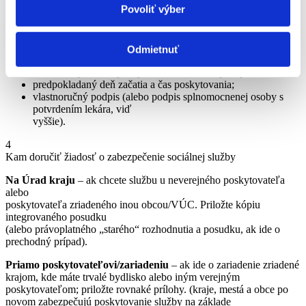
Po posudku vyplňte Žiadosť o zabezpečenie poskytovania sociálnej
Povoliť výber
služby
V žiadosti uveďte:
Odmietnuť
osobné údaje;
druh služby, názov poskytovateľa a miesto poskytovania;
predpokladaný deň začatia a čas poskytovania;
vlastnoručný podpis (alebo podpis splnomocnenej osoby s
potvrdením lekára, viď
vyššie).
4
Kam doručiť žiadosť o zabezpečenie sociálnej služby
Na Úrad kraju
– ak chcete službu u neverejného poskytovateľa
alebo
poskytovateľa zriadeného inou obcou/VÚC. Priložte kópiu
integrovaného posudku
(alebo právoplatného „starého“ rozhodnutia a posudku, ak ide o
prechodný prípad).
Priamo poskytovateľovi/zariadeniu
– ak ide o zariadenie zriadené
krajom, kde máte trvalé bydlisko alebo iným verejným
poskytovateľom; priložte rovnaké prílohy. (kraje, mestá a obce po
novom zabezpečujú poskytovanie služby na základe