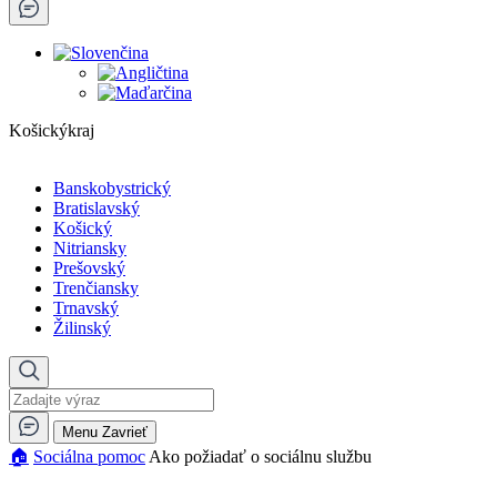
Košickýkraj
Banskobystrický
Bratislavský
Košický
Nitriansky
Prešovský
Trenčiansky
Trnavský
Žilinský
Menu
Zavrieť
🏠︎
Sociálna pomoc
Ako požiadať o sociálnu službu