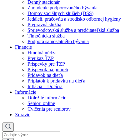
Denný stacionár
Zariadenie podporovaného bývania
Domov sociálnych služieb (DSS)
Jedáleň, práčovňa a stredisko odbornej hygieny
Prepravná služba
Sprievodcovská služba a predčitateľská služba
Tlmočnícka služba
Podpora samostatného bývania
Financie
Hmotná núdza
Preukaz ŤZP
Príspevky pre ŤZP
Príspevok na pohreb
Prídavok na dieťa
Príplatok k prídavku na dieťa
Inflácia – Dotácia
Informácie
Dôležité informácie
Seniori online
Cvičenia pre seniorov
Zdravie