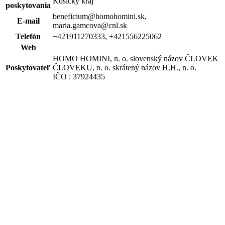
Košický kraj
poskytovania
beneficium@homohomini.sk,
E-mail
maria.gamcova@cnl.sk
Telefón
+421911270333, +421556225062
Web
HOMO HOMINI, n. o. slovenský názov ČLOVEK
Poskytovateľ
ČLOVEKU, n. o. skrátený názov H.H., n. o.
IČO : 37924435