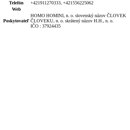
Telefón
+421911270333, +421556225062
Web
HOMO HOMINI, n. o. slovenský názov ČLOVEK
Poskytovateľ
ČLOVEKU, n. o. skrátený názov H.H., n. o.
IČO : 37924435