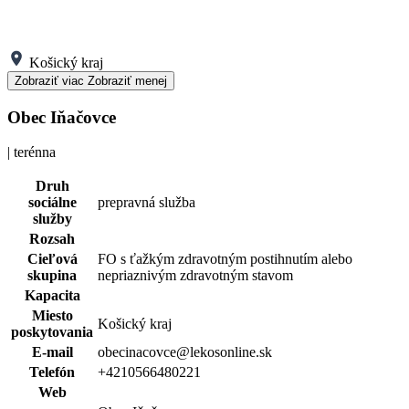
Košický kraj
Zobraziť viac
Zobraziť menej
Obec Iňačovce
| terénna
Druh
sociálne
prepravná služba
služby
Rozsah
Cieľová
FO s ťažkým zdravotným postihnutím alebo
skupina
nepriaznivým zdravotným stavom
Kapacita
Miesto
Košický kraj
poskytovania
E-mail
obecinacovce@lekosonline.sk
Telefón
+4210566480221
Web