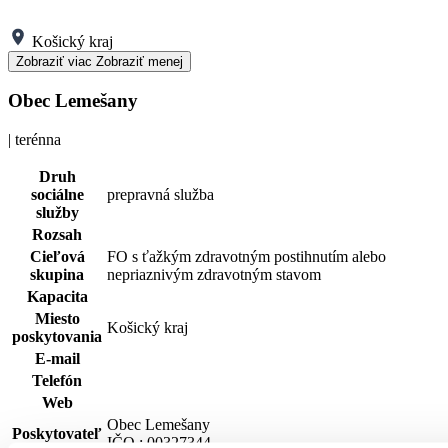
Košický kraj
Zobraziť viac
Zobraziť menej
Obec Lemešany
| terénna
Druh
sociálne
prepravná služba
služby
Rozsah
Cieľová
FO s ťažkým zdravotným postihnutím alebo
skupina
nepriaznivým zdravotným stavom
Kapacita
Miesto
Košický kraj
poskytovania
E-mail
Telefón
Web
Obec Lemešany
Poskytovateľ
IČO : 00327344