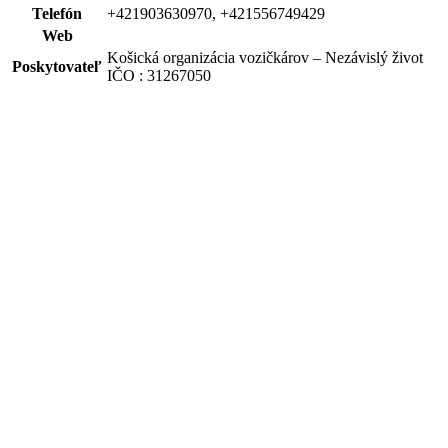
Telefón
+421903630970, +421556749429
Web
Košická organizácia vozičkárov – Nezávislý život
Poskytovateľ
IČO : 31267050