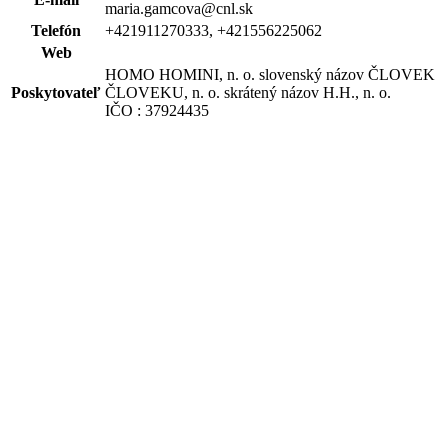
maria.gamcova@cnl.sk
Telefón
+421911270333, +421556225062
Web
HOMO HOMINI, n. o. slovenský názov ČLOVEK
Poskytovateľ
ČLOVEKU, n. o. skrátený názov H.H., n. o.
IČO : 37924435