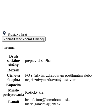
Košický kraj
Zobraziť viac
Zobraziť menej
| terénna
Druh
sociálne
prepravná služba
služby
Rozsah
Cieľová
FO s ťažkým zdravotným postihnutím alebo
skupina
nepriaznivým zdravotným stavom
Kapacita
Miesto
Košický kraj
poskytovania
beneficium@homohomini.sk,
E-mail
maria.gamcova@cnl.sk