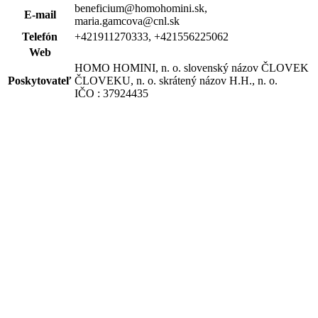
beneficium@homohomini.sk,
E-mail
maria.gamcova@cnl.sk
Telefón
+421911270333, +421556225062
Web
HOMO HOMINI, n. o. slovenský názov ČLOVEK
Poskytovateľ
ČLOVEKU, n. o. skrátený názov H.H., n. o.
IČO : 37924435