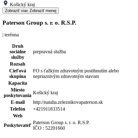
Košický kraj
Zobraziť viac
Zobraziť menej
Paterson Group s. r. o. R.S.P.
| terénna
Druh
sociálne
prepravná služba
služby
Rozsah
Cieľová
FO s ťažkým zdravotným postihnutím alebo
skupina
nepriaznivým zdravotným stavom
Kapacita
Miesto
Košický kraj
poskytovania
E-mail
http://natalia.zeleznikovapaterson.sk
Telefón
+421911833514
Web
Paterson Group s. r. o. R.S.P.
Poskytovateľ
IČO : 52201660