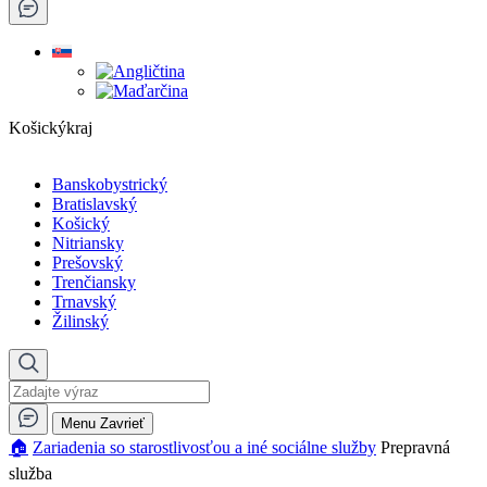
Košickýkraj
Banskobystrický
Bratislavský
Košický
Nitriansky
Prešovský
Trenčiansky
Trnavský
Žilinský
Menu
Zavrieť
🏠︎
Zariadenia so starostlivosťou a iné sociálne služby
Prepravná
služba