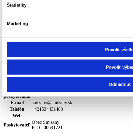
Štatistiky
Košický kraj
Zobraziť viac
Zobraziť menej
Marketing
Obec Smižany
| terénna
Druh
Povoliť všetk
sociálne
prepravná služba
služby
Rozsah
Povoliť výbe
Cieľová
FO s ťažkým zdravotným postihnutím alebo
skupina
nepriaznivým zdravotným stavom
Kapacita
Odmietnuť
Miesto
Košický kraj
poskytovania
E-mail
smizany@smizany.sk
Telefón
+421534431483
Web
Obec Smižany
Poskytovateľ
IČO : 00691721