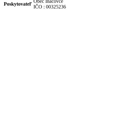
Obec Iňačovce
Poskytovateľ
IČO : 00325236