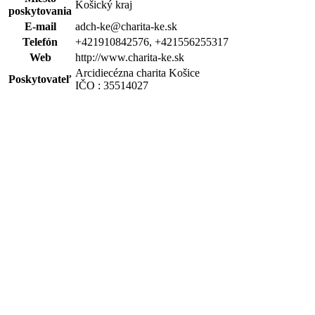
Košický kraj
poskytovania
E-mail
adch-ke@charita-ke.sk
Telefón
+421910842576, +421556255317
Web
http://www.charita-ke.sk
Arcidiecézna charita Košice
Poskytovateľ
IČO : 35514027