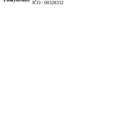
IČO : 00328332