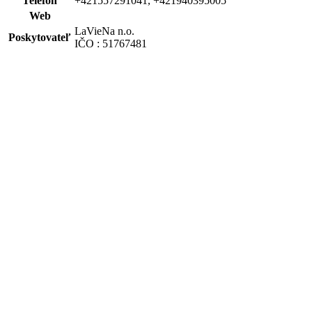
Telefón
+421557291041, +421940395005
Web
LaVieNa n.o.
Poskytovateľ
IČO : 51767481