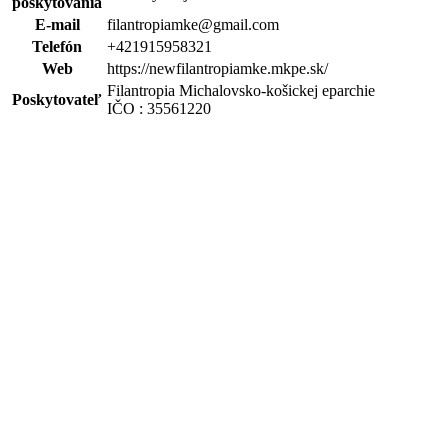
poskytovania
E-mail
filantropiamke@gmail.com
Telefón
+421915958321
Web
https://newfilantropiamke.mkpe.sk/
Filantropia Michalovsko-košickej eparchie
Poskytovateľ
IČO : 35561220