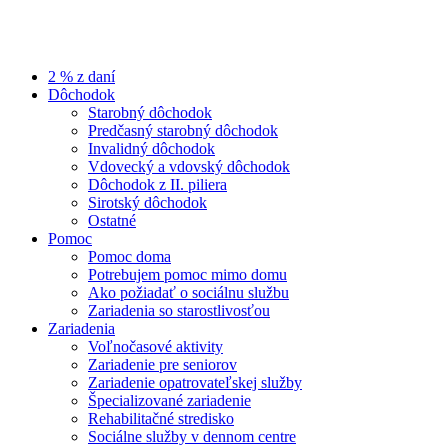
2 % z daní
Dôchodok
Starobný dôchodok
Predčasný starobný dôchodok
Invalidný dôchodok
Vdovecký a vdovský dôchodok
Dôchodok z II. piliera
Sirotský dôchodok
Ostatné
Pomoc
Pomoc doma
Potrebujem pomoc mimo domu
Ako požiadať o sociálnu službu
Zariadenia so starostlivosťou
Zariadenia
Voľnočasové aktivity
Zariadenie pre seniorov
Zariadenie opatrovateľskej služby
Špecializované zariadenie
Rehabilitačné stredisko
Sociálne služby v dennom centre