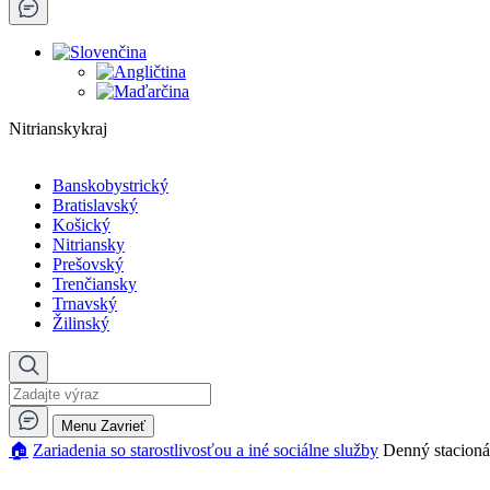
Nitrianskykraj
Banskobystrický
Bratislavský
Košický
Nitriansky
Prešovský
Trenčiansky
Trnavský
Žilinský
Menu
Zavrieť
🏠︎
Zariadenia so starostlivosťou a iné sociálne služby
Denný stacioná