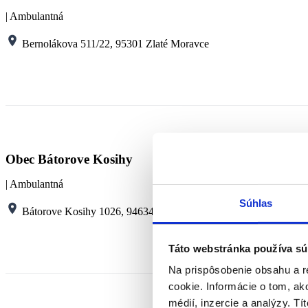
Kapacita
40
| Ambulantná
Miesto poskytovania
Topoľová 
Bernolákova 511/22, 95301 Zlaté Moravce
Druh sociálne služby
denný stac
E-mail
Rozsah
Telefón
FO s ťažk
Cieľová skupina
stavom
Web
Obec Bátorove Kosihy
Kapacita
40
Mesto Tl
| Ambulantná
Poskytovateľ
IČO : 003
Súhlas
Miesto poskytovania
Bernoláko
Bátorove Kosihy 1026, 94634 Bátorove Kosihy
Druh sociálne služby
denný stac
E-mail
Táto webstránka používa sú
Rozsah
Na prispôsobenie obsahu a r
Telefón
+4213769
cookie. Informácie o tom, ak
FO s ťažk
Cieľová skupina
médií, inzercie a analýzy. Tí
stavom