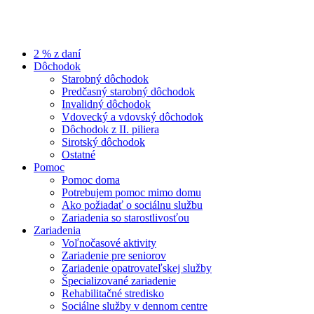
2 % z daní
Dôchodok
Starobný dôchodok
Predčasný starobný dôchodok
Invalidný dôchodok
Vdovecký a vdovský dôchodok
Dôchodok z II. piliera
Sirotský dôchodok
Ostatné
Pomoc
Pomoc doma
Potrebujem pomoc mimo domu
Ako požiadať o sociálnu službu
Zariadenia so starostlivosťou
Zariadenia
Voľnočasové aktivity
Zariadenie pre seniorov
Zariadenie opatrovateľskej služby
Špecializované zariadenie
Rehabilitačné stredisko
Sociálne služby v dennom centre