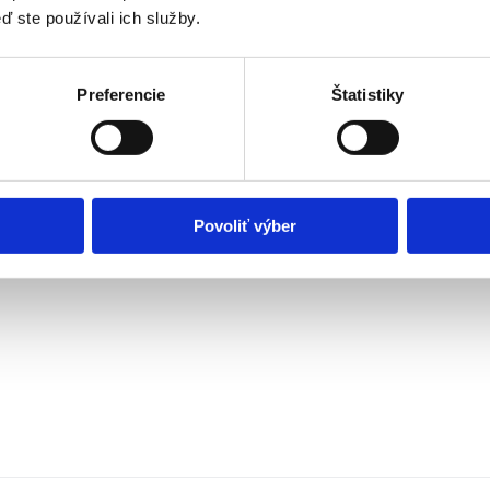
ď ste používali ich služby.
té Moravce
08676
Preferencie
Štatistiky
Kosihy 1026, 94634 Bátorove Kosihy
ionár
Povoliť výber
ým zdravotným postihnutím alebo nepriaznivým zdravotným
rove Kosihy
06711
erovce 100, 93584 Horné Semerovce
ionár