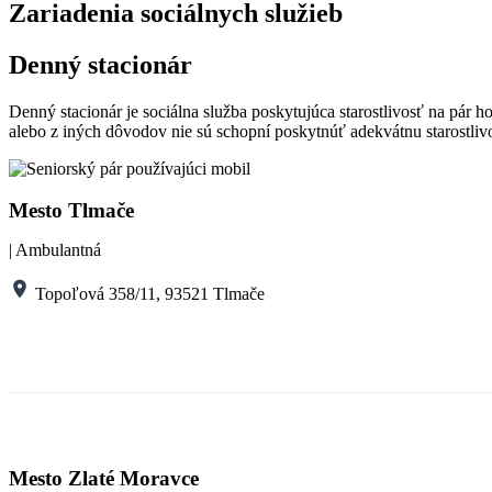
Zariadenia sociálnych služieb
Denný stacionár
Denný stacionár je sociálna služba poskytujúca starostlivosť na pár ho
alebo z iných dôvodov nie sú schopní poskytnúť adekvátnu starostliv
Mesto Tlmače
| Ambulantná
Topoľová 358/11, 93521 Tlmače
Druh sociálne služby
denný stac
Rozsah
FO s ťažk
Cieľová skupina
stavom
Mesto Zlaté Moravce