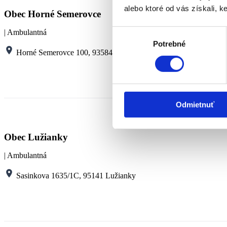
Web
alebo ktoré od vás získali, ke
Obec Horné Semerovce
Kapacita
40
Mesto Zla
Výber
| Ambulantná
Poskytovateľ
IČO : 003
Potrebné
súhlasu
Miesto poskytovania
Bátorove 
Horné Semerovce 100, 93584 Horné Semerovce
Druh sociálne služby
denný stac
E-mail
Rozsah
Telefón
Odmietnuť
FO s ťažk
Cieľová skupina
stavom
Web
Obec Lužianky
Kapacita
20
Obec Báto
| Ambulantná
Poskytovateľ
IČO : 003
Miesto poskytovania
Horné Sem
Sasinkova 1635/1C, 95141 Lužianky
Druh sociálne služby
denný stac
E-mail
Rozsah
Telefón