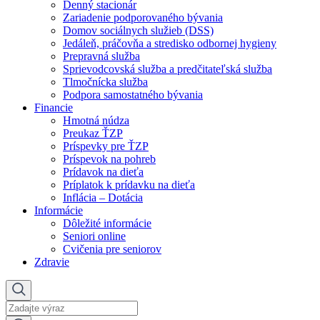
Denný stacionár
Zariadenie podporovaného bývania
Domov sociálnych služieb (DSS)
Jedáleň, práčovňa a stredisko odbornej hygieny
Prepravná služba
Sprievodcovská služba a predčitateľská služba
Tlmočnícka služba
Podpora samostatného bývania
Financie
Hmotná núdza
Preukaz ŤZP
Príspevky pre ŤZP
Príspevok na pohreb
Prídavok na dieťa
Príplatok k prídavku na dieťa
Inflácia – Dotácia
Informácie
Dôležité informácie
Seniori online
Cvičenia pre seniorov
Zdravie