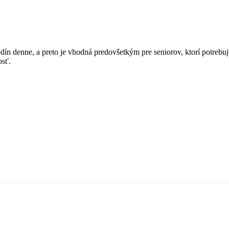
dín denne, a preto je vhodná predovšetkým pre seniorov, ktorí potrebujú 
osť.
ionár
ým zdravotným postihnutím alebo nepriaznivým zdravotným