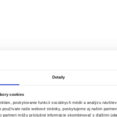
358/11, 93521 Tlmače
ionár
ým zdravotným postihnutím alebo nepriaznivým zdravotným
mače
07581
Detaily
va 511/22, 95301 Zlaté Moravce
ionár
bory cookies
eklám, poskytovanie funkcií sociálnych médií a analýzu návšte
23903
o používate naše webové stránky, poskytujeme aj našim partner
ým zdravotným postihnutím alebo nepriaznivým zdravotným
to partneri môžu príslušné informácie skombinovať s ďalšími údaj