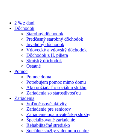
2 % z daní
Dôchodok
Starobný dôchodok
Predčasný starobný dôchodok
Invalidný dôchodok
Vdovecký a vdovský dôchodok
Dôchodok z II. piliera
Sirotský dôchodok
Ostatné
Pomoc
Pomoc doma
Potrebujem pomoc mimo domu
Ako požiadať o sociálnu službu
Zariadenia so starostlivosťou
Zariadenia
Voľnočasové aktivity
Zariadenie pre seniorov
Zariadenie opatrovateľskej služby
Špecializované zariadenie
Rehabilitačné stredisko
Sociálne služby v dennom centre