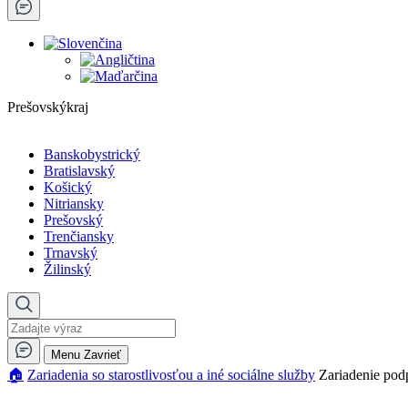
Prešovskýkraj
Banskobystrický
Bratislavský
Košický
Nitriansky
Prešovský
Trenčiansky
Trnavský
Žilinský
Menu
Zavrieť
🏠︎
Zariadenia so starostlivosťou a iné sociálne služby
Zariadenie pod