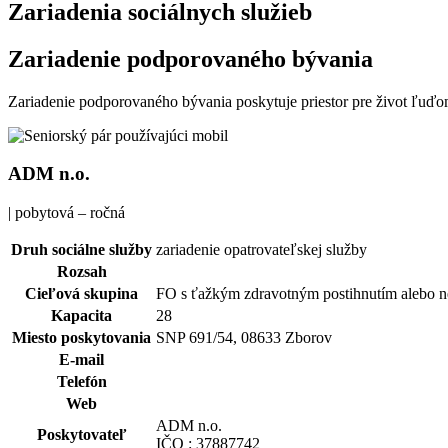
Zariadenia sociálnych služieb
Zariadenie podporovaného bývania
Zariadenie podporovaného bývania poskytuje priestor pre život ľuďo
ADM n.o.
| pobytová – ročná
Druh sociálne služby
zariadenie opatrovateľskej služby
Rozsah
Cieľová skupina
FO s ťažkým zdravotným postihnutím alebo 
Kapacita
28
Miesto poskytovania
SNP 691/54, 08633 Zborov
E-mail
Telefón
Web
ADM n.o.
Poskytovateľ
IČO : 37887742