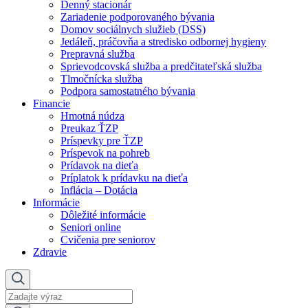
Denný stacionár
Zariadenie podporovaného bývania
Domov sociálnych služieb (DSS)
Jedáleň, práčovňa a stredisko odbornej hygieny
Prepravná služba
Sprievodcovská služba a predčitateľská služba
Tlmočnícka služba
Podpora samostatného bývania
Financie
Hmotná núdza
Preukaz ŤZP
Príspevky pre ŤZP
Príspevok na pohreb
Prídavok na dieťa
Príplatok k prídavku na dieťa
Inflácia – Dotácia
Informácie
Dôležité informácie
Seniori online
Cvičenia pre seniorov
Zdravie