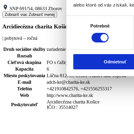
alebo ktoré od vás získali, ke
SNP 691/54, 08633 Zborov
Zobraziť viac
Zobraziť menej
Výber
Arcidiecézna charita Košice
Potrebné
súhlasu
| pobytová – ročná
Druh sociálne služby
zariadenie podporovaného bývania
Rozsah
Odmietnuť
Cieľová skupina
FO s ťažkým zdravotným postihnutím alebo 
Kapacita
6
Miesto poskytovania
Lúčna 812/59, 09301 Vranov nad Topľou
E-mail
adch-ke@charita-ke.sk
Telefón
+421910842576, +421556255317
Web
http://www.charita-ke.sk
Arcidiecézna charita Košice
Poskytovateľ
IČO : 35514027