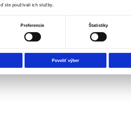
ď ste používali ich služby.
Preferencie
Štatistiky
Povoliť výber
nepriaznivým zdravotným stavom