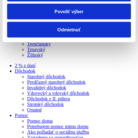
© Liga Pre Seniorov 2024
Nitriansky kraj
Povoliť výber
Banskobystrický
Bratislavský
Košický
Odmietnuť
Nitriansky
Prešovský
Trenčiansky
Trnavský
Žilinský
2 % z daní
Dôchodok
Starobný dôchodok
Predčasný starobný dôchodok
Invalidný dôchodok
Vdovecký a vdovský dôchodok
Dôchodok z II. piliera
Sirotský dôchodok
Ostatné
Pomoc
Pomoc doma
Potrebujem pomoc mimo domu
Ako požiadať o sociálnu službu
Zariadenia so starostlivosťou