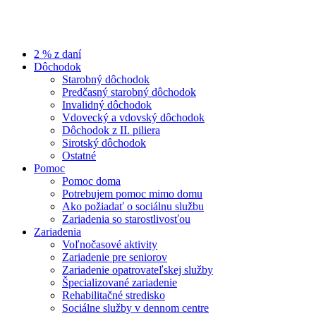
2 % z daní
Dôchodok
Starobný dôchodok
Predčasný starobný dôchodok
Invalidný dôchodok
Vdovecký a vdovský dôchodok
Dôchodok z II. piliera
Sirotský dôchodok
Ostatné
Pomoc
Pomoc doma
Potrebujem pomoc mimo domu
Ako požiadať o sociálnu službu
Zariadenia so starostlivosťou
Zariadenia
Voľnočasové aktivity
Zariadenie pre seniorov
Zariadenie opatrovateľskej služby
Špecializované zariadenie
Rehabilitačné stredisko
Sociálne služby v dennom centre