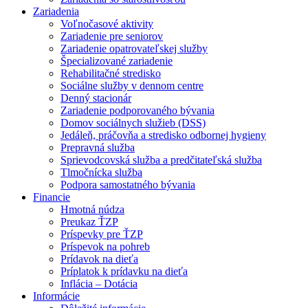
Zariadenia
Voľnočasové aktivity
Zariadenie pre seniorov
Zariadenie opatrovateľskej služby
Špecializované zariadenie
Rehabilitačné stredisko
Sociálne služby v dennom centre
Denný stacionár
Zariadenie podporovaného bývania
Domov sociálnych služieb (DSS)
Jedáleň, práčovňa a stredisko odbornej hygieny
Prepravná služba
Sprievodcovská služba a predčitateľská služba
Tlmočnícka služba
Podpora samostatného bývania
Financie
Hmotná núdza
Preukaz ŤZP
Príspevky pre ŤZP
Príspevok na pohreb
Prídavok na dieťa
Príplatok k prídavku na dieťa
Inflácia – Dotácia
Informácie