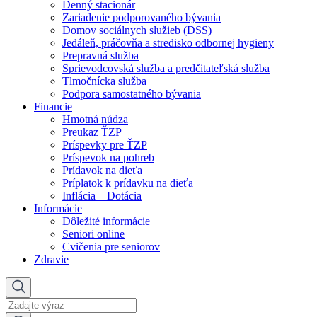
Denný stacionár
Zariadenie podporovaného bývania
Domov sociálnych služieb (DSS)
Jedáleň, práčovňa a stredisko odbornej hygieny
Prepravná služba
Sprievodcovská služba a predčitateľská služba
Tlmočnícka služba
Podpora samostatného bývania
Financie
Hmotná núdza
Preukaz ŤZP
Príspevky pre ŤZP
Príspevok na pohreb
Prídavok na dieťa
Príplatok k prídavku na dieťa
Inflácia – Dotácia
Informácie
Dôležité informácie
Seniori online
Cvičenia pre seniorov
Zdravie