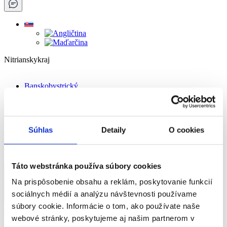
Nitrianskykraj
Banskobystrický
Bratislavský
Košický
Nitriansky
Prešovský
Súhlas
Detaily
O cookies
Trenčiansky
Trnavský
Žilinský
Táto webstránka používa súbory cookies
Na prispôsobenie obsahu a reklám, poskytovanie funkcií
sociálnych médií a analýzu návštevnosti používame
Menu
Zavrieť
súbory cookie. Informácie o tom, ako používate naše
🏠︎
pomoc pri osobnej starostlivosti o dieťa
webové stránky, poskytujeme aj našim partnerom v