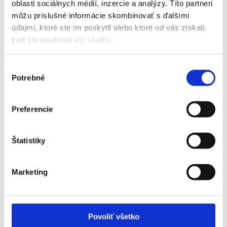
oblasti sociálnych médií, inzercie a analýzy. Títo partneri
pomoc pri osobnej starostlivosti o dieťa
Všetky články
AGEL
Časté otázky k dôchodku
Cvičenia pre
môžu príslušné informácie skombinovať s ďalšími
seniorov
Dôchodok
Novinky
Seniori Online
Trenčianský
údajmi, ktoré ste im poskytli alebo ktoré od vás získali,
samosprávny kraj
Zdravie
Životný štýl
keď ste používali ich služby.
Najstaršie
Najnovšie
Najstaršie
Výber
© Liga Pre Seniorov 2024
Potrebné
súhlasu
Všetko o dôchodku
Sociálna pomoc
Voľnočasové aktivity pre seniorov
Preferencie
Finančné príspevky
Poďakovanie
Štatistiky
Kontakt
Magazín
Zásady ochrany osobných údajov
Marketing
info@ligapreseniorov.sk
ligapreseniorov
ligapreseniorov
Povoliť všetko