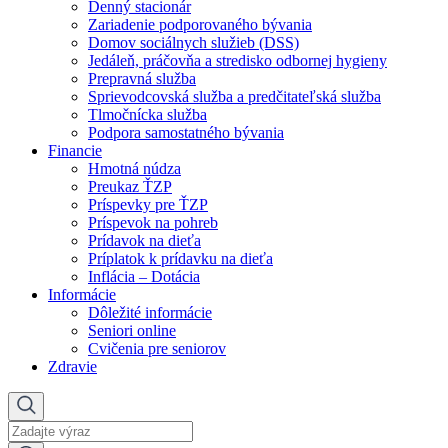
Denný stacionár
Zariadenie podporovaného bývania
Domov sociálnych služieb (DSS)
Jedáleň, práčovňa a stredisko odbornej hygieny
Prepravná služba
Sprievodcovská služba a predčitateľská služba
Tlmočnícka služba
Podpora samostatného bývania
Financie
Hmotná núdza
Preukaz ŤZP
Príspevky pre ŤZP
Príspevok na pohreb
Prídavok na dieťa
Príplatok k prídavku na dieťa
Inflácia – Dotácia
Informácie
Dôležité informácie
Seniori online
Cvičenia pre seniorov
Zdravie