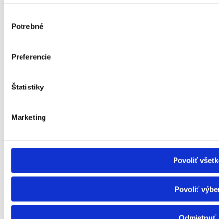
Tlmočnícka služba
Podpora samostatného bývania
Výber
Financie
Potrebné
súhlasu
Hmotná núdza
Preukaz ŤZP
Príspevky pre ŤZP
Preferencie
Príspevok na pohreb
Prídavok na dieťa
Príplatok k prídavku na dieťa
Inflácia – Dotácia
Štatistiky
Informácie
Dôležité informácie
Seniori online
Marketing
Cvičenia pre seniorov
Zdravie
Poďakovanie
Kontakt
Povoliť všetk
Magazín
Zásady ochrany osobných údajov
Povoliť výbe
info@ligapreseniorov.sk
ligapreseniorov
Odmietnuť