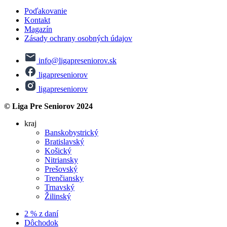
Poďakovanie
Kontakt
Magazín
Zásady ochrany osobných údajov
info@ligapreseniorov.sk
ligapreseniorov
ligapreseniorov
© Liga Pre Seniorov 2024
kraj
Banskobystrický
Bratislavský
Košický
Nitriansky
Prešovský
Trenčiansky
Trnavský
Žilinský
2 % z daní
Dôchodok