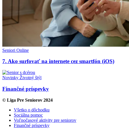
Seniori Online
7. Ako surfovať na internete cez smartfón (iOS)
Novinky
Životný štýl
Finančné príspevky
© Liga Pre Seniorov 2024
Všetko o dôchodku
Sociálna pomoc
Voľnočasové aktivity pre seniorov
Finančné príspevky