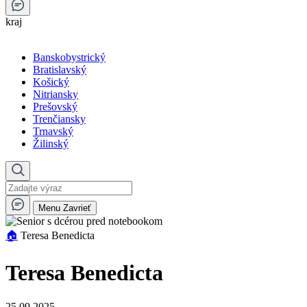
kraj
Banskobystrický
Bratislavský
Košický
Nitriansky
Prešovský
Trenčiansky
Trnavský
Žilinský
Menu
Zavrieť
🏠︎
Teresa Benedicta
Teresa Benedicta
25.09.2025