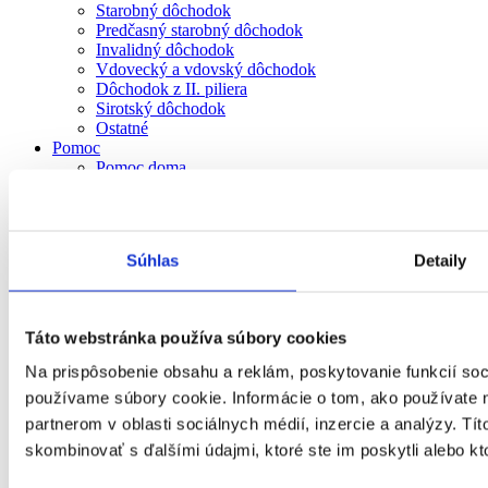
Starobný dôchodok
Predčasný starobný dôchodok
Invalidný dôchodok
Vdovecký a vdovský dôchodok
Dôchodok z II. piliera
Sirotský dôchodok
Ostatné
Pomoc
Pomoc doma
Potrebujem pomoc mimo domu
Ako požiadať o sociálnu službu
Zariadenia so starostlivosťou
Zariadenia
Súhlas
Detaily
Voľnočasové aktivity
Zariadenie pre seniorov
Zariadenie opatrovateľskej služby
Špecializované zariadenie
Táto webstránka používa súbory cookies
Rehabilitačné stredisko
Sociálne služby v dennom centre
Na prispôsobenie obsahu a reklám, poskytovanie funkcií soc
Denný stacionár
používame súbory cookie. Informácie o tom, ako používate 
Zariadenie podporovaného bývania
Domov sociálnych služieb (DSS)
partnerom v oblasti sociálnych médií, inzercie a analýzy. Tít
Jedáleň, práčovňa a stredisko odbornej hygieny
skombinovať s ďalšími údajmi, ktoré ste im poskytli alebo kto
Prepravná služba
Sprievodcovská služba a predčitateľská služba