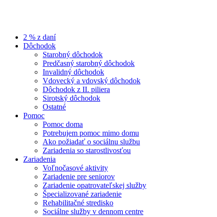
2 % z daní
Dôchodok
Starobný dôchodok
Predčasný starobný dôchodok
Invalidný dôchodok
Vdovecký a vdovský dôchodok
Dôchodok z II. piliera
Sirotský dôchodok
Ostatné
Pomoc
Pomoc doma
Potrebujem pomoc mimo domu
Ako požiadať o sociálnu službu
Zariadenia so starostlivosťou
Zariadenia
Voľnočasové aktivity
Zariadenie pre seniorov
Zariadenie opatrovateľskej služby
Špecializované zariadenie
Rehabilitačné stredisko
Sociálne služby v dennom centre