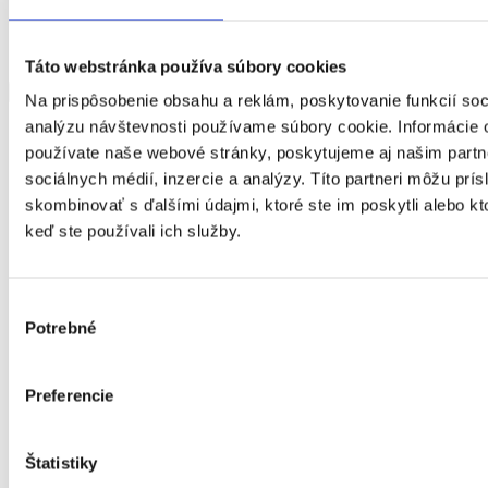
Táto webstránka používa súbory cookies
Trenčiansky kraj
Zobraziť viac
Zobraziť menej
Na prispôsobenie obsahu a reklám, poskytovanie funkcií soc
analýzu návštevnosti používame súbory cookie. Informácie 
Obec Lazany
používate naše webové stránky, poskytujeme aj našim partn
| terénna
sociálnych médií, inzercie a analýzy. Títo partneri môžu prí
skombinovať s ďalšími údajmi, ktoré ste im poskytli alebo kto
Druh
keď ste používali ich služby.
sociálne
prepravná služba
služby
Rozsah
Cieľová
FO s ťažkým zdravotným postihnutím alebo
Výber
skupina
nepriaznivým zdravotným stavom
Potrebné
súhlasu
Kapacita
Miesto
Trenčiansky kraj
poskytovania
Preferencie
E-mail
obec@lazany.sk
Telefón
+421465485320
Štatistiky
Web
http://www.lazany.sk
Obec Lazany