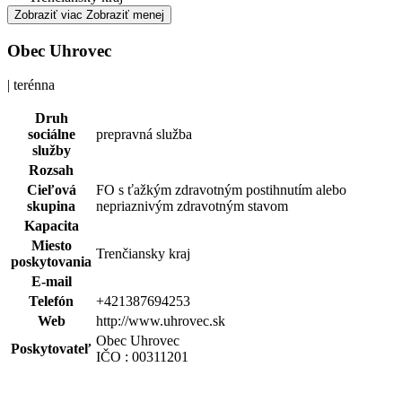
Zobraziť viac
Zobraziť menej
Obec Uhrovec
| terénna
Druh
sociálne
prepravná služba
služby
Rozsah
Cieľová
FO s ťažkým zdravotným postihnutím alebo
skupina
nepriaznivým zdravotným stavom
Kapacita
Miesto
Trenčiansky kraj
poskytovania
E-mail
Telefón
+421387694253
Web
http://www.uhrovec.sk
Obec Uhrovec
Poskytovateľ
IČO : 00311201