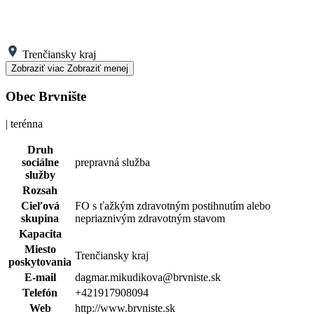
Trenčiansky kraj
Zobraziť viac
Zobraziť menej
Obec Brvnište
| terénna
Druh
sociálne
prepravná služba
služby
Rozsah
Cieľová
FO s ťažkým zdravotným postihnutím alebo
skupina
nepriaznivým zdravotným stavom
Kapacita
Miesto
Trenčiansky kraj
poskytovania
E-mail
dagmar.mikudikova@brvniste.sk
Telefón
+421917908094
Web
http://www.brvniste.sk