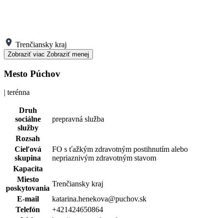
Trenčiansky kraj
Zobraziť viac
Zobraziť menej
Mesto Púchov
| terénna
Druh
sociálne
prepravná služba
služby
Rozsah
Cieľová
FO s ťažkým zdravotným postihnutím alebo
skupina
nepriaznivým zdravotným stavom
Kapacita
Miesto
Trenčiansky kraj
poskytovania
E-mail
katarina.henekova@puchov.sk
Telefón
+421424650864