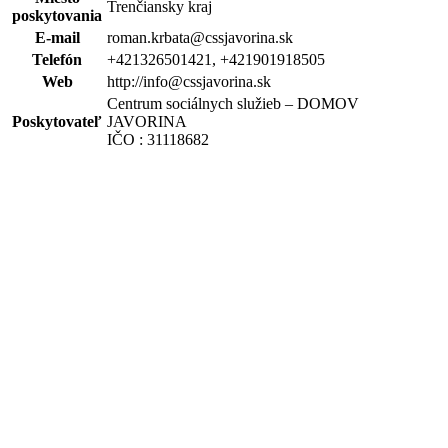
Trenčiansky kraj
poskytovania
E-mail
roman.krbata@cssjavorina.sk
Telefón
+421326501421, +421901918505
Web
http://info@cssjavorina.sk
Centrum sociálnych služieb – DOMOV
Poskytovateľ
JAVORINA
IČO : 31118682