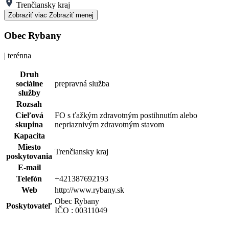
Trenčiansky kraj
Zobraziť viac
Zobraziť menej
Obec Rybany
| terénna
Druh
sociálne
prepravná služba
služby
Rozsah
Cieľová
FO s ťažkým zdravotným postihnutím alebo
skupina
nepriaznivým zdravotným stavom
Kapacita
Miesto
Trenčiansky kraj
poskytovania
E-mail
Telefón
+421387692193
Web
http://www.rybany.sk
Obec Rybany
Poskytovateľ
IČO : 00311049