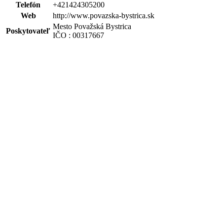
Telefón
+421424305200
Web
http://www.povazska-bystrica.sk
Mesto Považská Bystrica
Poskytovateľ
IČO : 00317667