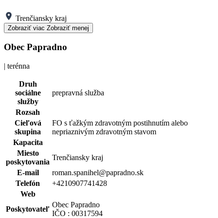
Trenčiansky kraj
Zobraziť viac
Zobraziť menej
Obec Papradno
| terénna
Druh
sociálne
prepravná služba
služby
Rozsah
Cieľová
FO s ťažkým zdravotným postihnutím alebo
skupina
nepriaznivým zdravotným stavom
Kapacita
Miesto
Trenčiansky kraj
poskytovania
E-mail
roman.spanihel@papradno.sk
Telefón
+4210907741428
Web
Obec Papradno
Poskytovateľ
IČO : 00317594