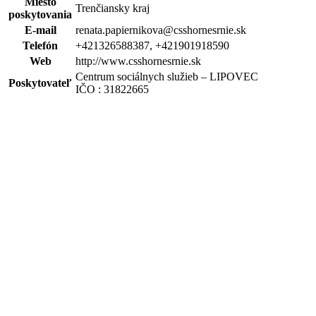
Miesto
Trenčiansky kraj
poskytovania
E-mail
renata.papiernikova@csshornesrnie.sk
Telefón
+421326588387, +421901918590
Web
http://www.csshornesrnie.sk
Centrum sociálnych služieb – LIPOVEC
Poskytovateľ
IČO : 31822665