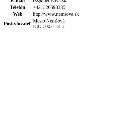
E-mail
css@nemsova.sk
Telefón
+421326598385
Web
http://www.nemsova.sk
Mesto Nemšová
Poskytovateľ
IČO : 00311812