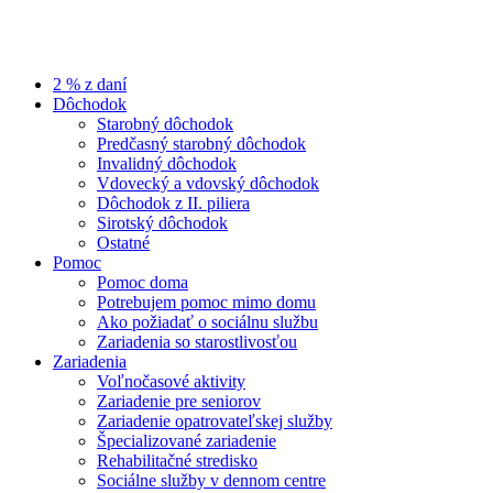
2 % z daní
Dôchodok
Starobný dôchodok
Predčasný starobný dôchodok
Invalidný dôchodok
Vdovecký a vdovský dôchodok
Dôchodok z II. piliera
Sirotský dôchodok
Ostatné
Pomoc
Pomoc doma
Potrebujem pomoc mimo domu
Ako požiadať o sociálnu službu
Zariadenia so starostlivosťou
Zariadenia
Voľnočasové aktivity
Zariadenie pre seniorov
Zariadenie opatrovateľskej služby
Špecializované zariadenie
Rehabilitačné stredisko
Sociálne služby v dennom centre