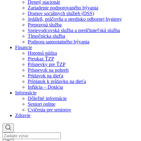
Denný stacionár
Zariadenie podporovaného bývania
Domov sociálnych služieb (DSS)
Jedáleň, práčovňa a stredisko odbornej hygieny
Prepravná služba
Sprievodcovská služba a predčitateľská služba
Tlmočnícka služba
Podpora samostatného bývania
Financie
Hmotná núdza
Preukaz ŤZP
Príspevky pre ŤZP
Príspevok na pohreb
Prídavok na dieťa
Príplatok k prídavku na dieťa
Inflácia – Dotácia
Informácie
Dôležité informácie
Seniori online
Cvičenia pre seniorov
Zdravie