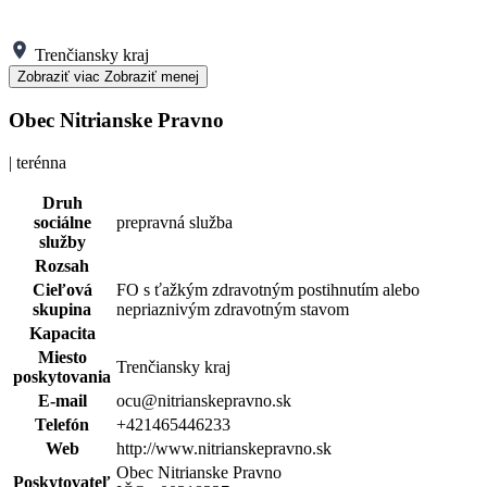
Trenčiansky kraj
Zobraziť viac
Zobraziť menej
Obec Nitrianske Pravno
| terénna
Druh
sociálne
prepravná služba
služby
Rozsah
Cieľová
FO s ťažkým zdravotným postihnutím alebo
skupina
nepriaznivým zdravotným stavom
Kapacita
Miesto
Trenčiansky kraj
poskytovania
E-mail
ocu@nitrianskepravno.sk
Telefón
+421465446233
Web
http://www.nitrianskepravno.sk
Obec Nitrianske Pravno
Poskytovateľ