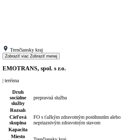
Trenčiansky kraj
Zobraziť viac
Zobraziť menej
EMOTRANS, spol. s r.o.
| terénna
Druh
sociálne
prepravná služba
služby
Rozsah
Cieľová
FO s ťažkým zdravotným postihnutím alebo
skupina
nepriaznivým zdravotným stavom
Kapacita
Miesto
Trenčiansky kraj