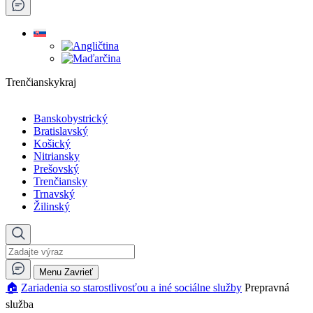
Trenčianskykraj
Banskobystrický
Bratislavský
Košický
Nitriansky
Prešovský
Trenčiansky
Trnavský
Žilinský
Menu
Zavrieť
🏠︎
Zariadenia so starostlivosťou a iné sociálne služby
Prepravná
služba