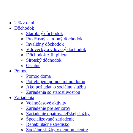
2 % z daní
Dôchodok
Starobný dôchodok
Predčasný starobný dôchodok
Invalidný dôchodok
Vdovecký a vdovský dôchodok
Dôchodok z II. piliera
Sirotský dôchodok
Ostatné
Pomoc
Pomoc doma
Potrebujem pomoc mimo domu
Ako požiadať o sociálnu službu
Zariadenia so starostlivosťou
Zariadenia
Voľnočasové aktivity
Zariadenie pre seniorov
Zariadenie opatrovateľskej služby
Špecializované zariadenie
Rehabilitačné stredisko
Sociálne služby v dennom centre