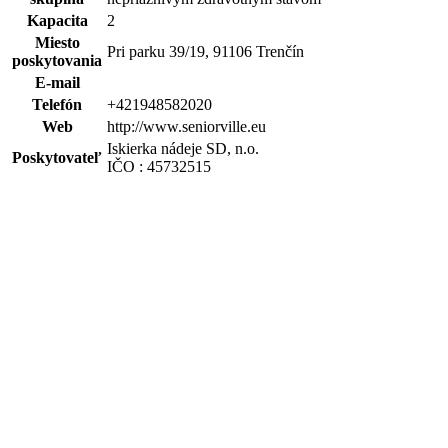
Kapacita
2
Miesto
Pri parku 39/19, 91106 Trenčín
poskytovania
E-mail
Telefón
+421948582020
Web
http://www.seniorville.eu
Iskierka nádeje SD, n.o.
Poskytovateľ
IČO : 45732515