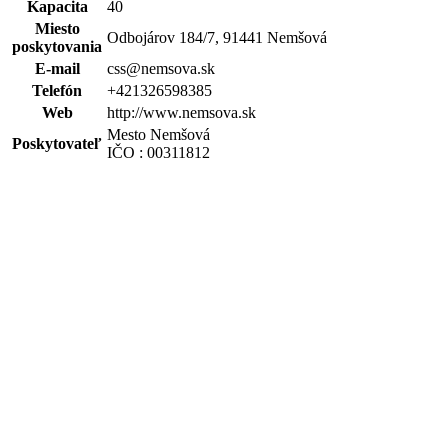
Kapacita
40
Miesto
Odbojárov 184/7, 91441 Nemšová
poskytovania
E-mail
css@nemsova.sk
Telefón
+421326598385
Web
http://www.nemsova.sk
Mesto Nemšová
Poskytovateľ
IČO : 00311812