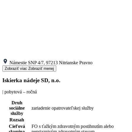
Námestie SNP 4/7, 97213 Nitrianske Pravno
Zobraziť viac
Zobraziť menej
Iskierka nádeje SD, n.o.
| pobytová – ročná
Druh
sociálne
zariadenie opatrovateľskej služby
služby
Rozsah
Cieľová
FO s ťažkým zdravotným postihnutím alebo
skupina
nepriaznivým zdravotným stavom