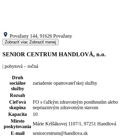
Považany 144, 91626 Považany
Zobraziť viac
Zobraziť menej
SENIOR CENTRUM HANDLOVÁ, n.o.
| pobytová – ročná
Druh
sociálne
zariadenie opatrovateľskej služby
služby
Rozsah
Cieľová
FO s ťažkým zdravotným postihnutím alebo
skupina
nepriaznivým zdravotným stavom
Kapacita
10
Miesto
Márie Krššákovej 1107/1, 97251 Handlová
poskytovania
E-mail
seniorcentrum@handlova.sk