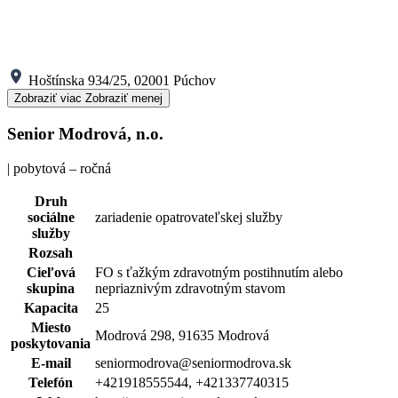
Hoštínska 934/25, 02001 Púchov
Zobraziť viac
Zobraziť menej
Senior Modrová, n.o.
| pobytová – ročná
Druh
sociálne
zariadenie opatrovateľskej služby
služby
Rozsah
Cieľová
FO s ťažkým zdravotným postihnutím alebo
skupina
nepriaznivým zdravotným stavom
Kapacita
25
Miesto
Modrová 298, 91635 Modrová
poskytovania
E-mail
seniormodrova@seniormodrova.sk
Telefón
+421918555544, +421337740315