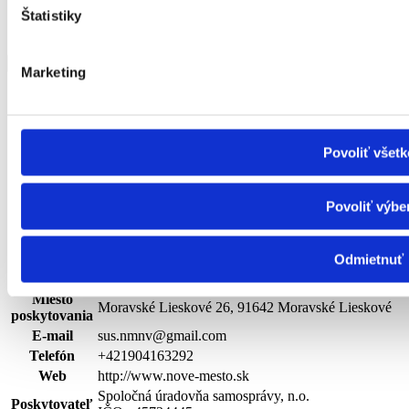
Štatistiky
Piaristická 271/42, 91101 Trenčín
Zobraziť viac
Zobraziť menej
Marketing
Spoločná úradovňa samosprávy, n.o.
| pobytová – ročná
Povoliť všetk
Druh
sociálne
zariadenie opatrovateľskej služby
služby
Povoliť výbe
Rozsah
Cieľová
FO s ťažkým zdravotným postihnutím alebo
skupina
nepriaznivým zdravotným stavom
Odmietnuť
Kapacita
34
Miesto
Moravské Lieskové 26, 91642 Moravské Lieskové
poskytovania
E-mail
sus.nmnv@gmail.com
Telefón
+421904163292
Web
http://www.nove-mesto.sk
Spoločná úradovňa samosprávy, n.o.
Poskytovateľ