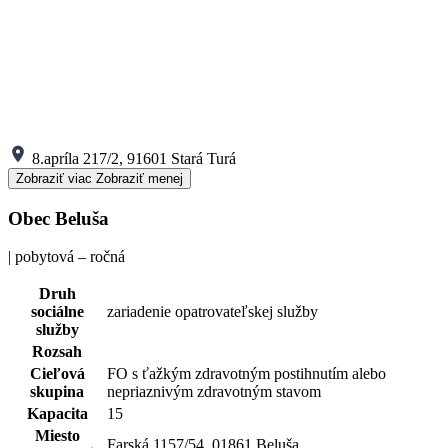
8.apríla 217/2, 91601 Stará Turá
Zobraziť viac
Zobraziť menej
Obec Beluša
| pobytová – ročná
Druh
sociálne
zariadenie opatrovateľskej služby
služby
Rozsah
Cieľová
FO s ťažkým zdravotným postihnutím alebo
skupina
nepriaznivým zdravotným stavom
Kapacita
15
Miesto
Farská 1157/54, 01861 Beluša