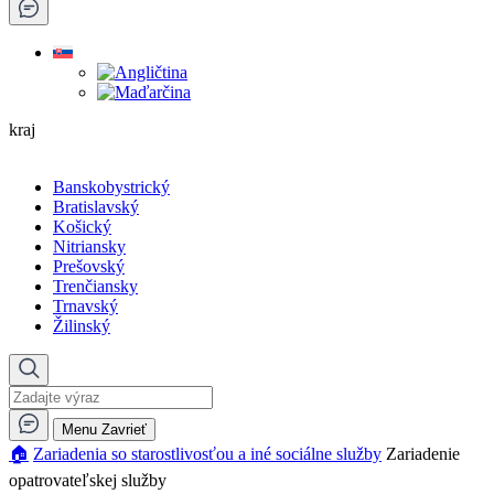
kraj
Banskobystrický
Bratislavský
Košický
Nitriansky
Prešovský
Trenčiansky
Trnavský
Žilinský
Menu
Zavrieť
🏠︎
Zariadenia so starostlivosťou a iné sociálne služby
Zariadenie
opatrovateľskej služby