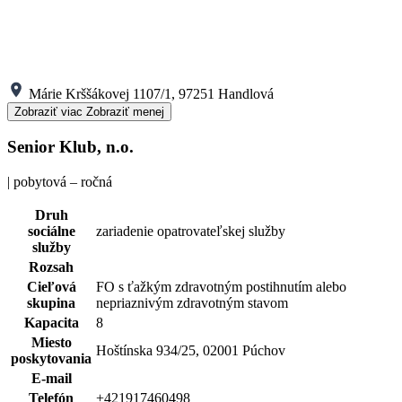
Márie Krššákovej 1107/1, 97251 Handlová
Zobraziť viac
Zobraziť menej
Senior Klub, n.o.
| pobytová – ročná
Druh
sociálne
zariadenie opatrovateľskej služby
služby
Rozsah
Cieľová
FO s ťažkým zdravotným postihnutím alebo
skupina
nepriaznivým zdravotným stavom
Kapacita
8
Miesto
Hoštínska 934/25, 02001 Púchov
poskytovania
E-mail
Telefón
+421917460498