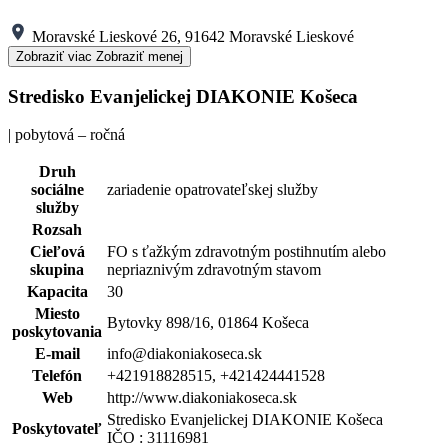
Moravské Lieskové 26, 91642 Moravské Lieskové
Zobraziť viac
Zobraziť menej
Stredisko Evanjelickej DIAKONIE Košeca
| pobytová – ročná
Druh
sociálne
zariadenie opatrovateľskej služby
služby
Rozsah
Cieľová
FO s ťažkým zdravotným postihnutím alebo
skupina
nepriaznivým zdravotným stavom
Kapacita
30
Miesto
Bytovky 898/16, 01864 Košeca
poskytovania
E-mail
info@diakoniakoseca.sk
Telefón
+421918828515, +421424441528
Web
http://www.diakoniakoseca.sk
Stredisko Evanjelickej DIAKONIE Košeca
Poskytovateľ
IČO : 31116981