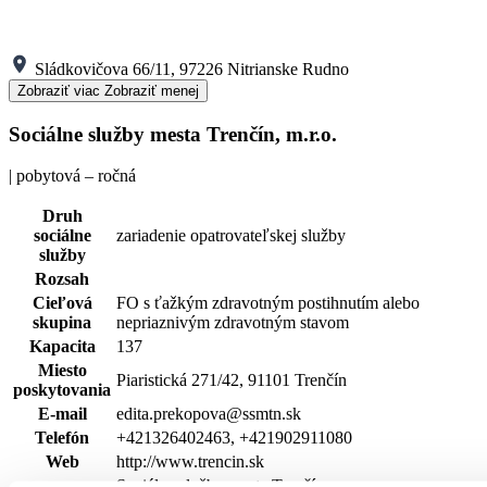
Sládkovičova 66/11, 97226 Nitrianske Rudno
Zobraziť viac
Zobraziť menej
Sociálne služby mesta Trenčín, m.r.o.
| pobytová – ročná
Druh
sociálne
zariadenie opatrovateľskej služby
služby
Rozsah
Cieľová
FO s ťažkým zdravotným postihnutím alebo
skupina
nepriaznivým zdravotným stavom
Kapacita
137
Miesto
Piaristická 271/42, 91101 Trenčín
poskytovania
E-mail
edita.prekopova@ssmtn.sk
Telefón
+421326402463, +421902911080
Web
http://www.trencin.sk
Sociálne služby mesta Trenčín, m.r.o.