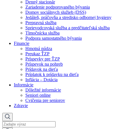
Denný stacionár
Zariadenie podporovaného bývania
Domov sociálnych služieb (DSS)
Jedáleň, práčovňa a stredisko odbornej hygieny
Prepravná služba
Sprievodcovská služba a predčitateľská služba
Tlmočnícka služba
Podpora samostatného bývania
Financie
Hmotná núdza
Preukaz ŤZP
Príspevky pre ŤZP
Príspevok na pohreb
Prídavok na dieťa
Príplatok k prídavku na dieťa
Inflácia – Dotácia
Informácie
Dôležité informácie
Seniori online
Cvičenia pre seniorov
Zdravie