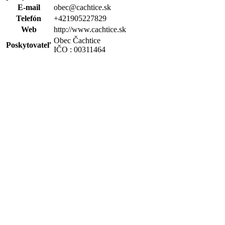
E-mail
obec@cachtice.sk
Telefón
+421905227829
Web
http://www.cachtice.sk
Obec Čachtice
Poskytovateľ
IČO : 00311464