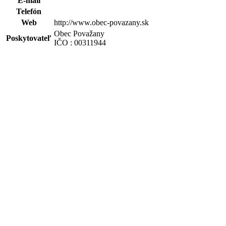
E-mail
Telefón
Web
http://www.obec-povazany.sk
Obec Považany
Poskytovateľ
IČO : 00311944