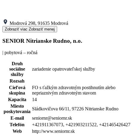
Modrová 298, 91635 Modrová
Zobraziť viac
Zobraziť menej
SENIOR Nitrianske Rudno, n.o.
| pobytová – ročná
Druh
sociálne
zariadenie opatrovateľskej služby
služby
Rozsah
Cieľová
FO s ťažkým zdravotným postihnutím alebo
skupina
nepriaznivým zdravotným stavom
Kapacita
14
Miesto
Sládkovičova 66/11, 97226 Nitrianske Rudno
poskytovania
E-mail
seniornr@seniornr.sk
Telefón
+421911367073, +421903211522, +421465426427
Web
http://www.seniornr.sk