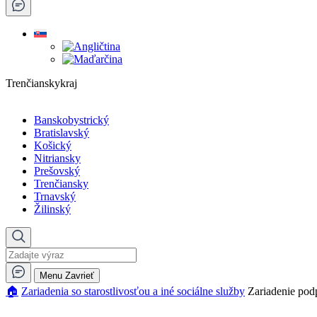
Trenčianskykraj
Banskobystrický
Bratislavský
Košický
Nitriansky
Prešovský
Trenčiansky
Trnavský
Žilinský
Menu
Zavrieť
🏠︎
Zariadenia so starostlivosťou a iné sociálne služby
Zariadenie pod