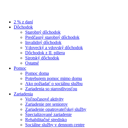
2 % z daní
Dôchodok
Starobný dôchodok
Predčasný starobný dôchodok
Invalidný dôchodok
Vdovecký a vdovský dôchodok
Dôchodok z II. piliera
Sirotský dôchodok
Ostatné
Pomoc
Pomoc doma
Potrebujem pomoc mimo domu
Ako požiadať o sociálnu službu
Zariadenia so starostlivosťou
Zariadenia
Voľnočasové aktivity
Zariadenie pre seniorov
Zariadenie opatrovateľskej služby
Špecializované zariadenie
Rehabilitačné stredisko
Sociálne služby v dennom centre