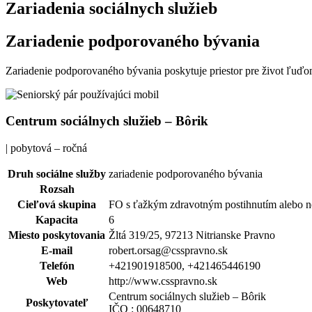
Zariadenia sociálnych služieb
Zariadenie podporovaného bývania
Zariadenie podporovaného bývania poskytuje priestor pre život ľuďo
Centrum sociálnych služieb – Bôrik
| pobytová – ročná
Druh sociálne služby
zariadenie podporovaného bývania
Rozsah
Cieľová skupina
FO s ťažkým zdravotným postihnutím alebo 
Kapacita
6
Miesto poskytovania
Žltá 319/25, 97213 Nitrianske Pravno
E-mail
robert.orsag@csspravno.sk
Telefón
+421901918500, +421465446190
Web
http://www.csspravno.sk
Centrum sociálnych služieb – Bôrik
Poskytovateľ
IČO : 00648710