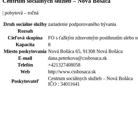
Centrum sociálnych služieb – Nová Bošáca
| pobytová – ročná
Druh sociálne služby
zariadenie podporovaného bývania
Rozsah
Cieľová skupina
FO s ťažkým zdravotným postihnutím alebo 
Kapacita
8
Miesto poskytovania
Nová Bošáca 65, 91308 Nová Bošáca
E-mail
dana.peterkova@cssbosaca.sk
Telefón
+421327408058
Web
http://www.cssbosaca.sk
Centrum sociálnych služieb – Nová Bošáca
Poskytovateľ
IČO : 34011641