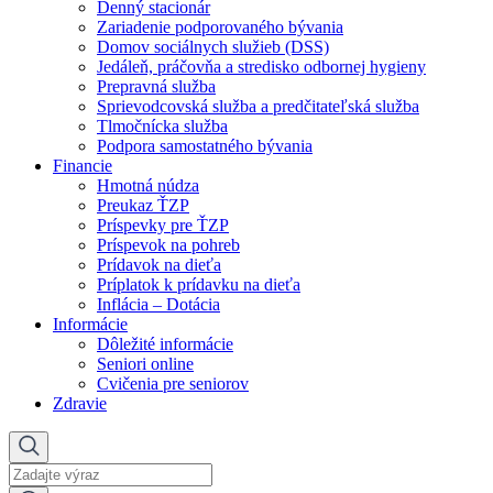
Denný stacionár
Zariadenie podporovaného bývania
Domov sociálnych služieb (DSS)
Jedáleň, práčovňa a stredisko odbornej hygieny
Prepravná služba
Sprievodcovská služba a predčitateľská služba
Tlmočnícka služba
Podpora samostatného bývania
Financie
Hmotná núdza
Preukaz ŤZP
Príspevky pre ŤZP
Príspevok na pohreb
Prídavok na dieťa
Príplatok k prídavku na dieťa
Inflácia – Dotácia
Informácie
Dôležité informácie
Seniori online
Cvičenia pre seniorov
Zdravie