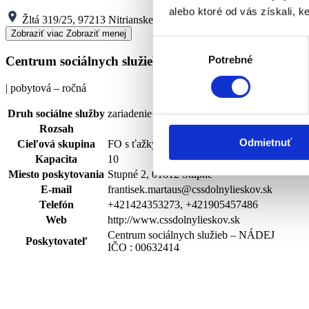
alebo ktoré od vás získali, ke
Žltá 319/25, 97213 Nitrianske Pravno
Zobraziť viac
Zobraziť menej
Výber
Centrum sociálnych služieb – NÁDEJ
Potrebné
súhlasu
| pobytová – ročná
Druh sociálne služby
zariadenie podporovaného bývania
Rozsah
Odmietnuť
Cieľová skupina
FO s ťažkým zdravotným postihnutím alebo 
Kapacita
10
Miesto poskytovania
Stupné 2, 01812 Stupné
E-mail
frantisek.martaus@cssdolnylieskov.sk
Telefón
+421424353273, +421905457486
Web
http://www.cssdolnylieskov.sk
Centrum sociálnych služieb – NÁDEJ
Poskytovateľ
IČO : 00632414