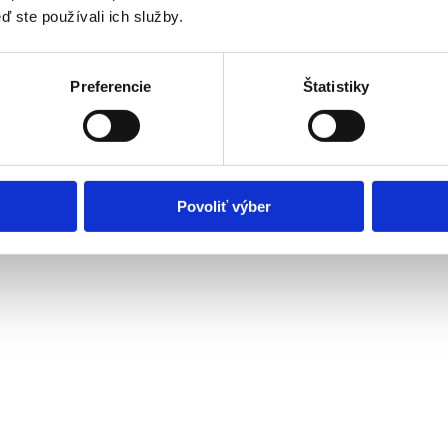
ď ste používali ich služby.
Preferencie
Štatistiky
Povoliť výber
nepriaznivým zdravotným stavom