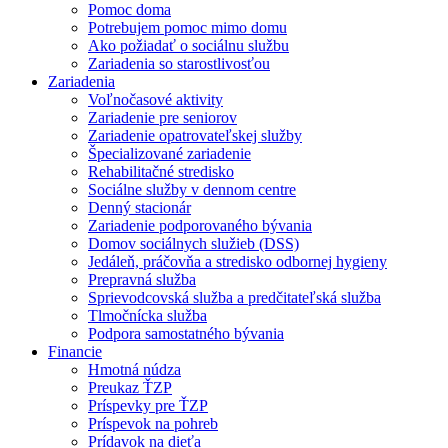
Pomoc doma
Potrebujem pomoc mimo domu
Ako požiadať o sociálnu službu
Zariadenia so starostlivosťou
Zariadenia
Voľnočasové aktivity
Zariadenie pre seniorov
Zariadenie opatrovateľskej služby
Špecializované zariadenie
Rehabilitačné stredisko
Sociálne služby v dennom centre
Denný stacionár
Zariadenie podporovaného bývania
Domov sociálnych služieb (DSS)
Jedáleň, práčovňa a stredisko odbornej hygieny
Prepravná služba
Sprievodcovská služba a predčitateľská služba
Tlmočnícka služba
Podpora samostatného bývania
Financie
Hmotná núdza
Preukaz ŤZP
Príspevky pre ŤZP
Príspevok na pohreb
Prídavok na dieťa