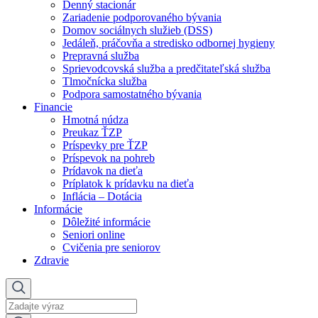
Denný stacionár
Zariadenie podporovaného bývania
Domov sociálnych služieb (DSS)
Jedáleň, práčovňa a stredisko odbornej hygieny
Prepravná služba
Sprievodcovská služba a predčitateľská služba
Tlmočnícka služba
Podpora samostatného bývania
Financie
Hmotná núdza
Preukaz ŤZP
Príspevky pre ŤZP
Príspevok na pohreb
Prídavok na dieťa
Príplatok k prídavku na dieťa
Inflácia – Dotácia
Informácie
Dôležité informácie
Seniori online
Cvičenia pre seniorov
Zdravie