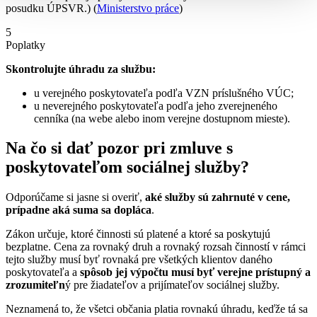
posudku ÚPSVR.) (
Ministerstvo práce
)
5
Poplatky
Skontrolujte úhradu za službu:
u verejného poskytovateľa podľa VZN príslušného VÚC;
u neverejného poskytovateľa podľa jeho zverejneného
cenníka (na webe alebo inom verejne dostupnom mieste).
Na čo si dať pozor pri zmluve s
poskytovateľom sociálnej služby?
Odporúčame si jasne si overiť,
aké služby sú zahrnuté v cene,
prípadne aká suma sa dopláca
.
Zákon určuje, ktoré činnosti sú platené a ktoré sa poskytujú
bezplatne. Cena za rovnaký druh a rovnaký rozsah činností v rámci
tejto služby musí byť rovnaká pre všetkých klientov daného
poskytovateľa a
spôsob jej výpočtu musí byť verejne prístupný a
zrozumiteľn
ý pre žiadateľov a prijímateľov sociálnej služby.
Neznamená to, že všetci občania platia rovnakú úhradu, keďže tá sa