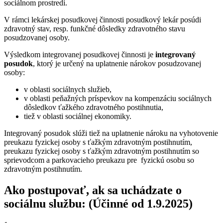
sociálnom prostredí.
V rámci lekárskej posudkovej činnosti posudkový lekár posúdi
zdravotný stav, resp. funkčné dôsledky zdravotného stavu
posudzovanej osoby.
Výsledkom integrovanej posudkovej činnosti je
integrovaný
posudok
, ktorý je určený na uplatnenie nárokov posudzovanej
osoby:
v oblasti sociálnych služieb,
v oblasti peňažných príspevkov na kompenzáciu sociálnych
dôsledkov ťažkého zdravotného postihnutia,
tiež v oblasti sociálnej ekonomiky.
Integrovaný posudok slúži tiež na uplatnenie nároku na vyhotovenie
preukazu fyzickej osoby s ťažkým zdravotným postihnutím,
preukazu fyzickej osoby s ťažkým zdravotným postihnutím so
sprievodcom a parkovacieho preukazu pre fyzickú osobu so
zdravotným postihnutím.
Ako postupovať, ak sa uchádzate o
sociálnu službu: (Účinné od 1.9.2025)