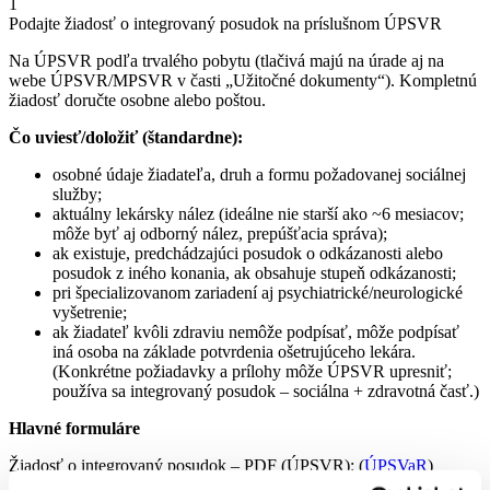
1
Podajte žiadosť o integrovaný posudok na príslušnom ÚPSVR
Na ÚPSVR podľa trvalého pobytu (tlačivá majú na úrade aj na
webe ÚPSVR/MPSVR v časti „Užitočné dokumenty“). Kompletnú
žiadosť doručte osobne alebo poštou.
Čo uviesť/doložiť (štandardne):
osobné údaje žiadateľa, druh a formu požadovanej sociálnej
služby;
aktuálny lekársky nález (ideálne nie starší ako ~6 mesiacov;
môže byť aj odborný nález, prepúšťacia správa);
ak existuje, predchádzajúci posudok o odkázanosti alebo
posudok z iného konania, ak obsahuje stupeň odkázanosti;
pri špecializovanom zariadení aj psychiatrické/neurologické
vyšetrenie;
ak žiadateľ kvôli zdraviu nemôže podpísať, môže podpísať
iná osoba na základe potvrdenia ošetrujúceho lekára.
(Konkrétne požiadavky a prílohy môže ÚPSVR upresniť;
používa sa integrovaný posudok – sociálna + zdravotná časť.)
Hlavné formuláre
Žiadosť o integrovaný posudok – PDF (ÚPSVR): (
ÚPSVaR
)
Žiadosť o integrovaný posudok – DOCX (ÚPSVR): (
ÚPSVaR
)