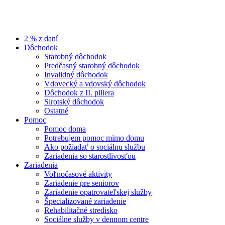
2 % z daní
Dôchodok
Starobný dôchodok
Predčasný starobný dôchodok
Invalidný dôchodok
Vdovecký a vdovský dôchodok
Dôchodok z II. piliera
Sirotský dôchodok
Ostatné
Pomoc
Pomoc doma
Potrebujem pomoc mimo domu
Ako požiadať o sociálnu službu
Zariadenia so starostlivosťou
Zariadenia
Voľnočasové aktivity
Zariadenie pre seniorov
Zariadenie opatrovateľskej služby
Špecializované zariadenie
Rehabilitačné stredisko
Sociálne služby v dennom centre