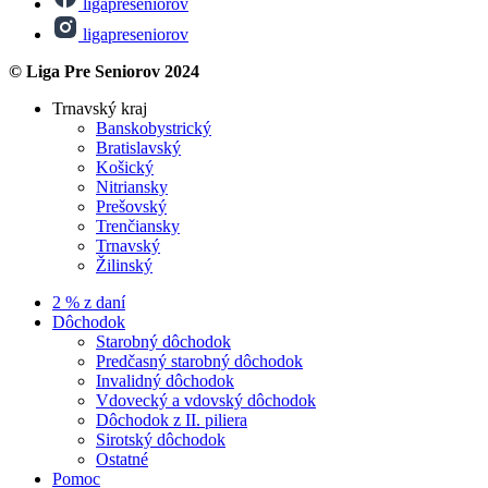
ligapreseniorov
ligapreseniorov
© Liga Pre Seniorov 2024
Trnavský kraj
Banskobystrický
Bratislavský
Košický
Nitriansky
Prešovský
Trenčiansky
Trnavský
Žilinský
2 % z daní
Dôchodok
Starobný dôchodok
Predčasný starobný dôchodok
Invalidný dôchodok
Vdovecký a vdovský dôchodok
Dôchodok z II. piliera
Sirotský dôchodok
Ostatné
Pomoc