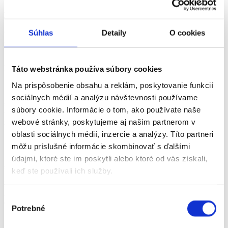
Elektronické podanie
Online eForm – Žiadosť o integrovaný posudok (slovensko.sk):
Súhlas
Detaily
O cookies
(
Slovensko
)
Kontakty a úradné hodiny všetkých úradov práce (podľa
krajov/okresov) –
Táto webstránka používa súbory cookies
vyberiete si svoj okres a podáte rovnaké formuláre: (
ÚPSVaR
)
Na prispôsobenie obsahu a reklám, poskytovanie funkcií
Prechodné prípady:
Konania začaté do 31. 8. 2025 dokončí podľa
sociálnych médií a analýzu návštevnosti používame
starých pravidiel
súbory cookie. Informácie o tom, ako používate naše
samospráva (obec/VÚC). Existujúce „rozhodnutia o odkázanosti“
webové stránky, poskytujeme aj našim partnerom v
zostávajú platné až do
vydania nového integrovaného posudku. (
Ministerstvo práce
)
oblasti sociálnych médií, inzercie a analýzy. Títo partneri
môžu príslušné informácie skombinovať s ďalšími
2
ÚPSVR vyhotoví integrovaný posudok (s návrhom sociálnej
údajmi, ktoré ste im poskytli alebo ktoré od vás získali,
služby)
keď ste používali ich služby.
Posudok obsahuje zdravotnú aj sociálnu časť a návrh vhodnej
sociálnej služby;
Výber
doručuje sa vám a príslušnej samospráve. (
Ministerstvo práce
)
Potrebné
súhlasu
3