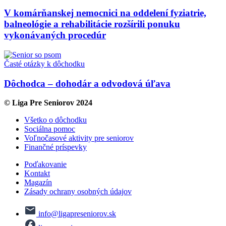
V komárňanskej nemocnici na oddelení fyziatrie,
balneológie a rehabilitácie rozšírili ponuku
vykonávaných procedúr
Časté otázky k dôchodku
Dôchodca – dohodár a odvodová úľava
© Liga Pre Seniorov 2024
Všetko o dôchodku
Sociálna pomoc
Voľnočasové aktivity pre seniorov
Finančné príspevky
Poďakovanie
Kontakt
Magazín
Zásady ochrany osobných údajov
info@ligapreseniorov.sk