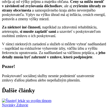
odvíja aj od výšky príjmu a majetku občana.
Ceny sa môžu meniť
v závislosti od zvyšovania dôchodkov
, ale aj
zvýšením úhrady zo
strany obce/mesta
a samosprávneho kraja alebo neverejného
poskytovateľa. Vplyv na výšku úhrad má aj inflácia, cenách energií,
potravín a zmeny výšky miezd.
Za niektoré iné činnosti
, napríklad za zdravotnú rehabilitáciu,
arteterapiu,
si musíte zaplatiť sami
a uzavrieť s poskytovateľom
osobitnú zmluvu o ich poskytovaní.
V rámci niektorých zariadení a služieb si môžete vybrať nadštandard
– napríklad na exkluzívne vybavenie izby, väčšiu izbu a vyššiu
frekvenciu upratovania. Za nadštandard sa väčšinou pripláca, a
jeho
detaily musia byť zahrnuté v zmluve, ktorú podpisujete
.
Pozor!
Poskytovateľ sociálnej služby nesmie podmieniť uzatvorenie
zmluvy ďalšou platbou alebo nepeňažným plnením.
Ďalšie články
Novinky
Zdravie