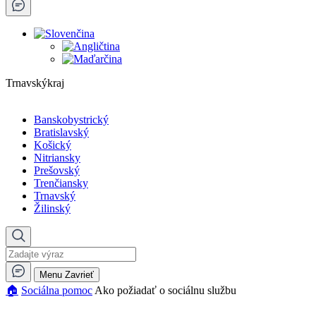
Trnavskýkraj
Banskobystrický
Bratislavský
Košický
Nitriansky
Prešovský
Trenčiansky
Trnavský
Žilinský
Menu
Zavrieť
🏠︎
Sociálna pomoc
Ako požiadať o sociálnu službu