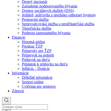
Denný stacionár
Zariadenie podporovaného bývania
Domov sociálnych služieb (DSS)
Jedáleň, práčovňa a stredisko odbornej hygieny
Prepravná služba
Sprievodcovská služba a predčitateľská služba
Tlmočnícka služba
Podpora samostatného bývania
Financie
Hmotná núdza
Preukaz ŤZP
Príspevky pre ŤZP
Príspevok na pohreb
Prídavok na dieťa
Príplatok k prídavku na dieťa
Inflácia – Dotácia
Informácie
Dôležité informácie
Seniori online
Cvičenia pre seniorov
Zdravie