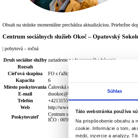
Obsah na stránke momentálne prechádza aktualizáciou. Priebežne dopĺ
Centrum sociálnych služieb Okoč – Opatovský Sokol
| pobytová – ročná
Druh sociálne služby
zariadenie podporovaného bývania
Rozsah
Cieľová skupina
FO s ťažkým zdravotným postihnutím alebo 
Kapacita
6
Miesto poskytovania
Čalovská ulica 1015/38, 93028 Okoč
Súhlas
E-mail
dssokoc@zupa-tt.sk
Telefón
+421315558102
Web
http://www.dssokoc.sk
Táto webstránka používa sú
Centrum sociálnych služieb Okoč – Opatovsk
Poskytovateľ
IČO : 00596485
Na prispôsobenie obsahu a r
cookie. Informácie o tom, ak
médií, inzercie a analýzy. Tí