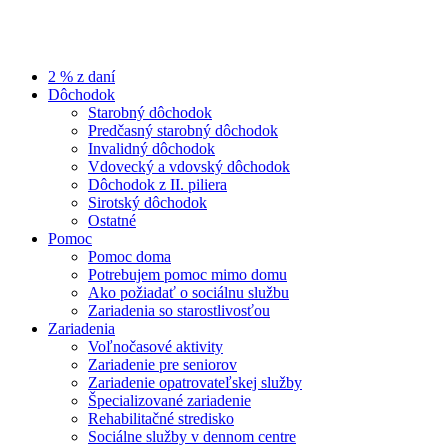
2 % z daní
Dôchodok
Starobný dôchodok
Predčasný starobný dôchodok
Invalidný dôchodok
Vdovecký a vdovský dôchodok
Dôchodok z II. piliera
Sirotský dôchodok
Ostatné
Pomoc
Pomoc doma
Potrebujem pomoc mimo domu
Ako požiadať o sociálnu službu
Zariadenia so starostlivosťou
Zariadenia
Voľnočasové aktivity
Zariadenie pre seniorov
Zariadenie opatrovateľskej služby
Špecializované zariadenie
Rehabilitačné stredisko
Sociálne služby v dennom centre