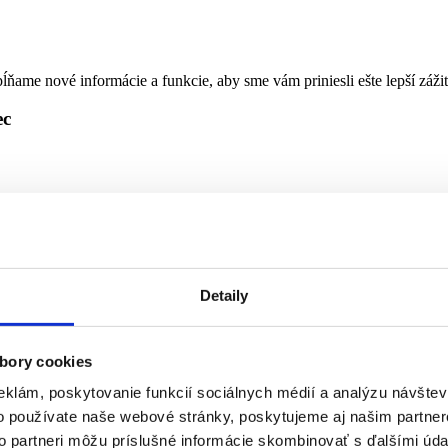
ňame nové informácie a funkcie, aby sme vám priniesli ešte lepší záži
ec
nepriaznivým zdravotným stavom
Detaily
bory cookies
ý Sokolec
eklám, poskytovanie funkcií sociálnych médií a analýzu návšte
o používate naše webové stránky, poskytujeme aj našim partner
to partneri môžu príslušné informácie skombinovať s ďalšími údaj