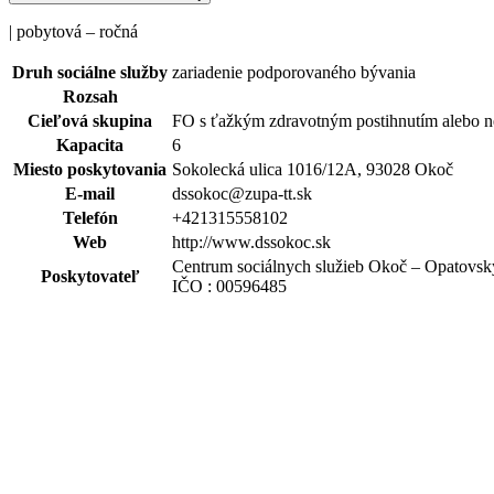
| pobytová – ročná
Druh sociálne služby
zariadenie podporovaného bývania
Rozsah
Cieľová skupina
FO s ťažkým zdravotným postihnutím alebo 
Kapacita
6
Miesto poskytovania
Sokolecká ulica 1016/12A, 93028 Okoč
E-mail
dssokoc@zupa-tt.sk
Telefón
+421315558102
Web
http://www.dssokoc.sk
Centrum sociálnych služieb Okoč – Opatovsk
Poskytovateľ
IČO : 00596485