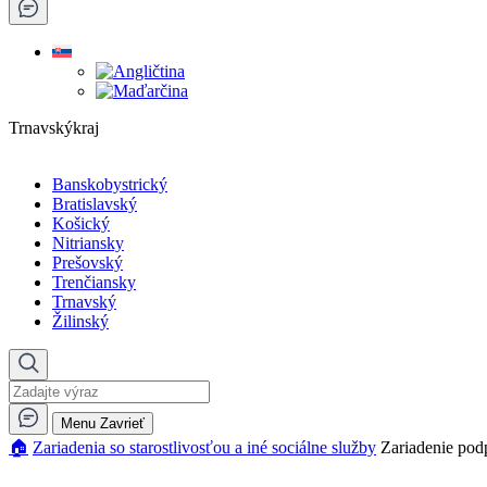
Trnavskýkraj
Banskobystrický
Bratislavský
Košický
Nitriansky
Prešovský
Trenčiansky
Trnavský
Žilinský
Menu
Zavrieť
🏠︎
Zariadenia so starostlivosťou a iné sociálne služby
Zariadenie pod