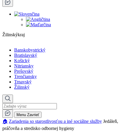
Žilinskýkraj
Banskobystrický
Bratislavský
Košický
Nitriansky
Prešovský
Trenčiansky
Trnavský
Žilinský
Menu
Zavrieť
🏠︎
Zariadenia so starostlivosťou a iné sociálne služby
Jedáleň,
práčovňa a stredisko odbornej hygieny