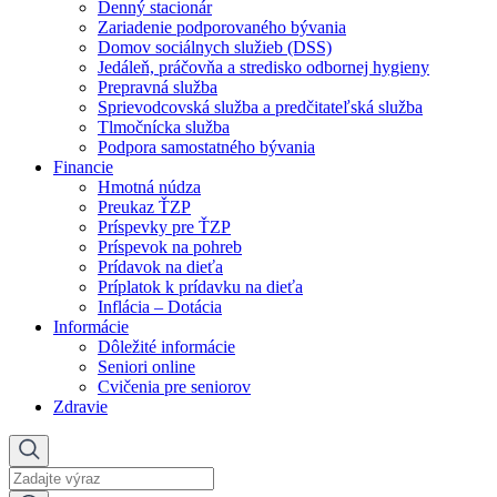
Denný stacionár
Zariadenie podporovaného bývania
Domov sociálnych služieb (DSS)
Jedáleň, práčovňa a stredisko odbornej hygieny
Prepravná služba
Sprievodcovská služba a predčitateľská služba
Tlmočnícka služba
Podpora samostatného bývania
Financie
Hmotná núdza
Preukaz ŤZP
Príspevky pre ŤZP
Príspevok na pohreb
Prídavok na dieťa
Príplatok k prídavku na dieťa
Inflácia – Dotácia
Informácie
Dôležité informácie
Seniori online
Cvičenia pre seniorov
Zdravie