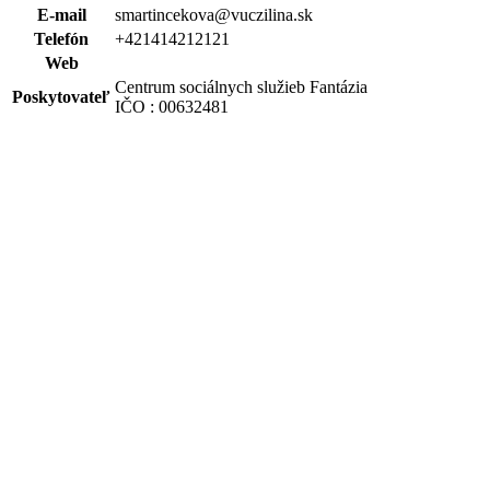
E-mail
smartincekova@vuczilina.sk
Telefón
+421414212121
Web
Centrum sociálnych služieb Fantázia
Poskytovateľ
IČO : 00632481