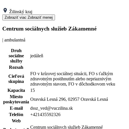
Žilinský kraj
Zobraziť viac
Zobraziť menej
Centrum sociálnych služieb Zákamenné
| ambulantná
Druh
sociálne
jedáleň
služby
Rozsah
FO v krízovej sociálnej situácii, FO s ťažkým
Cieľová
zdravotným postihnutím alebo nepriaznivým
skupina
zdravotným stavom, FO v dôchodkovom veku
Kapacita
15
Miesto
Oravská Lesná 296, 02957 Oravská Lesná
poskytovania
E-mail
dssz_ved@vuczilina.sk
Telefón
+421435592326
Web
Centrum sociálnych služieb Zákamenné