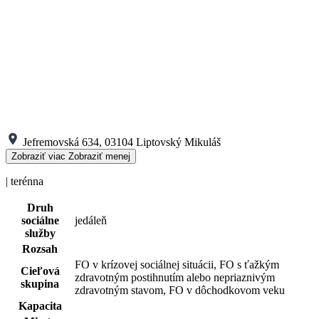
Jefremovská 634, 03104 Liptovský Mikuláš
Zobraziť viac
Zobraziť menej
| terénna
Druh
sociálne
jedáleň
služby
Rozsah
FO v krízovej sociálnej situácii, FO s ťažkým
Cieľová
zdravotným postihnutím alebo nepriaznivým
skupina
zdravotným stavom, FO v dôchodkovom veku
Kapacita