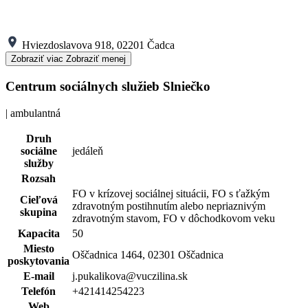
Hviezdoslavova 918, 02201 Čadca
Zobraziť viac
Zobraziť menej
Centrum sociálnych služieb Slniečko
| ambulantná
Druh
sociálne
jedáleň
služby
Rozsah
FO v krízovej sociálnej situácii, FO s ťažkým
Cieľová
zdravotným postihnutím alebo nepriaznivým
skupina
zdravotným stavom, FO v dôchodkovom veku
Kapacita
50
Miesto
Oščadnica 1464, 02301 Oščadnica
poskytovania
E-mail
j.pukalikova@vuczilina.sk
Telefón
+421414254223
Web