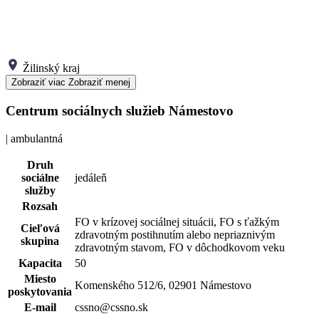
Žilinský kraj
Zobraziť viac
Zobraziť menej
Centrum sociálnych služieb Námestovo
| ambulantná
Druh
sociálne
jedáleň
služby
Rozsah
FO v krízovej sociálnej situácii, FO s ťažkým
Cieľová
zdravotným postihnutím alebo nepriaznivým
skupina
zdravotným stavom, FO v dôchodkovom veku
Kapacita
50
Miesto
Komenského 512/6, 02901 Námestovo
poskytovania
E-mail
cssno@cssno.sk