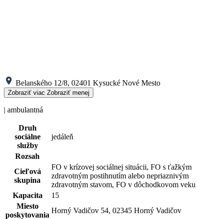
Belanského 12/8, 02401 Kysucké Nové Mesto
Zobraziť viac
Zobraziť menej
| ambulantná
Druh
sociálne
jedáleň
služby
Rozsah
FO v krízovej sociálnej situácii, FO s ťažkým
Cieľová
zdravotným postihnutím alebo nepriaznivým
skupina
zdravotným stavom, FO v dôchodkovom veku
Kapacita
15
Miesto
Horný Vadičov 54, 02345 Horný Vadičov
poskytovania