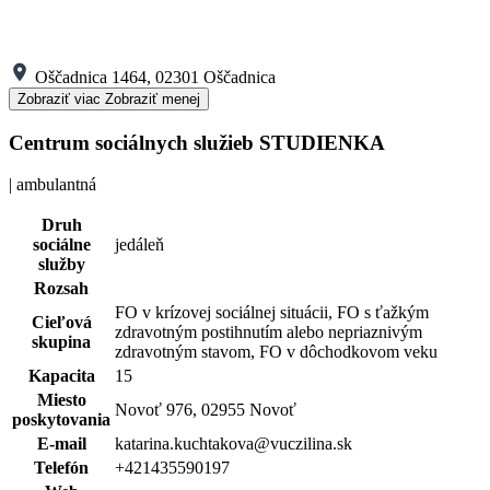
Oščadnica 1464, 02301 Oščadnica
Zobraziť viac
Zobraziť menej
Centrum sociálnych služieb STUDIENKA
| ambulantná
Druh
sociálne
jedáleň
služby
Rozsah
FO v krízovej sociálnej situácii, FO s ťažkým
Cieľová
zdravotným postihnutím alebo nepriaznivým
skupina
zdravotným stavom, FO v dôchodkovom veku
Kapacita
15
Miesto
Novoť 976, 02955 Novoť
poskytovania
E-mail
katarina.kuchtakova@vuczilina.sk
Telefón
+421435590197