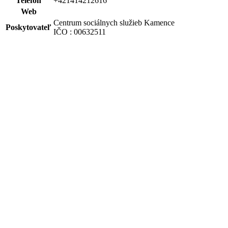
Telefón
+421414212616
Web
Centrum sociálnych služieb Kamence
Poskytovateľ
IČO : 00632511