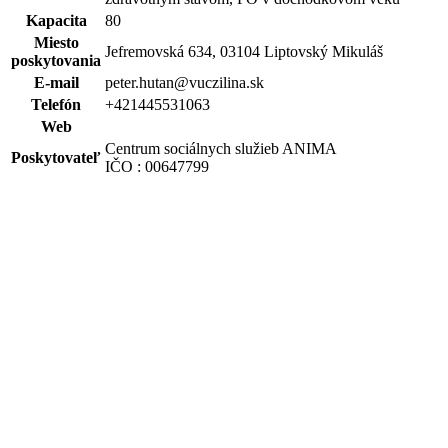
Kapacita
80
Miesto
Jefremovská 634, 03104 Liptovský Mikuláš
poskytovania
E-mail
peter.hutan@vuczilina.sk
Telefón
+421445531063
Web
Centrum sociálnych služieb ANIMA
Poskytovateľ
IČO : 00647799