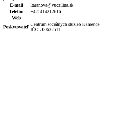
E-mail
ltaranova@vuczilina.sk
Telefón
+421414212616
Web
Centrum sociálnych služieb Kamence
Poskytovateľ
IČO : 00632511