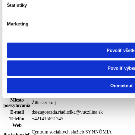
Štatistiky
Marketing
Sv. Gorazda 2978/3, 01008 Žilina
Zobraziť viac
Zobraziť menej
| terénna
Povoliť všetk
Druh
sociálne
jedáleň
služby
Povoliť výbe
Rozsah
FO v krízovej sociálnej situácii, FO s ťažkým
Cieľová
zdravotným postihnutím alebo nepriaznivým
skupina
Odmietnuť
zdravotným stavom, FO v dôchodkovom veku
Kapacita
Miesto
Žilinský kraj
poskytovania
E-mail
dsszagorazda.riaditelka@vuczilina.sk
Telefón
+421415651745
Web
Centrum sociálnych služieb SYNNÓMIA
Poskytovateľ