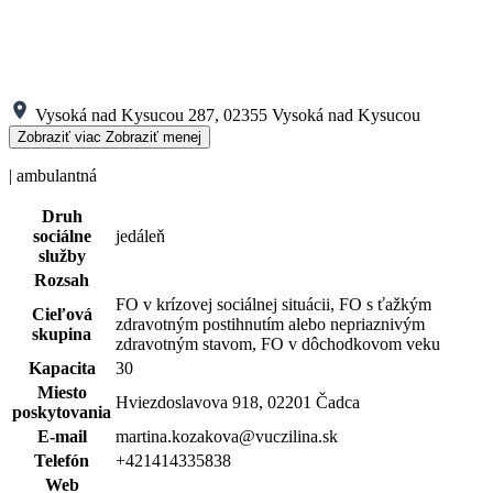
Vysoká nad Kysucou 287, 02355 Vysoká nad Kysucou
Zobraziť viac
Zobraziť menej
| ambulantná
Druh
sociálne
jedáleň
služby
Rozsah
FO v krízovej sociálnej situácii, FO s ťažkým
Cieľová
zdravotným postihnutím alebo nepriaznivým
skupina
zdravotným stavom, FO v dôchodkovom veku
Kapacita
30
Miesto
Hviezdoslavova 918, 02201 Čadca
poskytovania
E-mail
martina.kozakova@vuczilina.sk
Telefón
+421414335838
Web