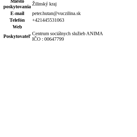
Miesto
Žilinský kraj
poskytovania
E-mail
peter.hutan@vuczilina.sk
Telefón
+421445531063
Web
Centrum sociálnych služieb ANIMA
Poskytovateľ
IČO : 00647799