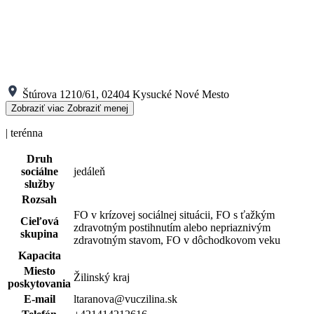
Štúrova 1210/61, 02404 Kysucké Nové Mesto
Zobraziť viac
Zobraziť menej
| terénna
Druh
sociálne
jedáleň
služby
Rozsah
FO v krízovej sociálnej situácii, FO s ťažkým
Cieľová
zdravotným postihnutím alebo nepriaznivým
skupina
zdravotným stavom, FO v dôchodkovom veku
Kapacita
Miesto
Žilinský kraj
poskytovania
E-mail
ltaranova@vuczilina.sk