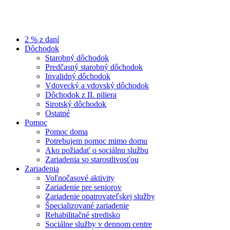
2 % z daní
Dôchodok
Starobný dôchodok
Predčasný starobný dôchodok
Invalidný dôchodok
Vdovecký a vdovský dôchodok
Dôchodok z II. piliera
Sirotský dôchodok
Ostatné
Pomoc
Pomoc doma
Potrebujem pomoc mimo domu
Ako požiadať o sociálnu službu
Zariadenia so starostlivosťou
Zariadenia
Voľnočasové aktivity
Zariadenie pre seniorov
Zariadenie opatrovateľskej služby
Špecializované zariadenie
Rehabilitačné stredisko
Sociálne služby v dennom centre