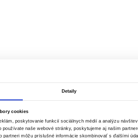
Detaily
bory cookies
eklám, poskytovanie funkcií sociálnych médií a analýzu návšte
o používate naše webové stránky, poskytujeme aj našim partner
to partneri môžu príslušné informácie skombinovať s ďalšími údaj