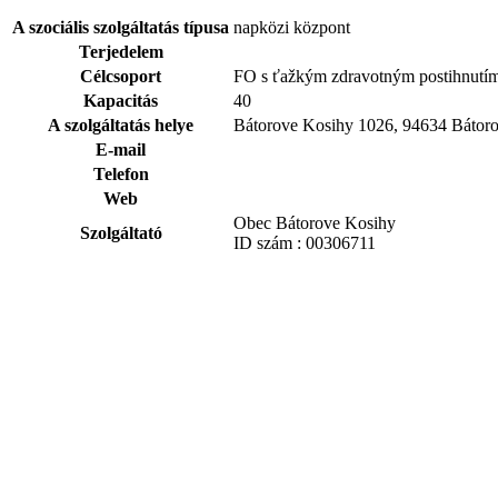
A szociális szolgáltatás típusa
napközi központ
Terjedelem
Célcsoport
FO s ťažkým zdravotným postihnutím
Kapacitás
40
A szolgáltatás helye
Bátorove Kosihy 1026, 94634 Bátor
E-mail
Telefon
Web
Obec Bátorove Kosihy
Szolgáltató
ID szám : 00306711