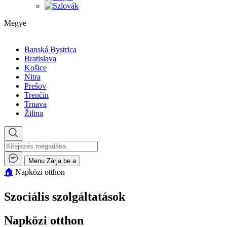
Megye
Banská Bystrica
Bratislava
Košice
Nitra
Prešov
Trenčín
Trnava
Žilina
Menu
Zárja be a
🏠︎
Napközi otthon
Szociális szolgáltatások
Napközi otthon