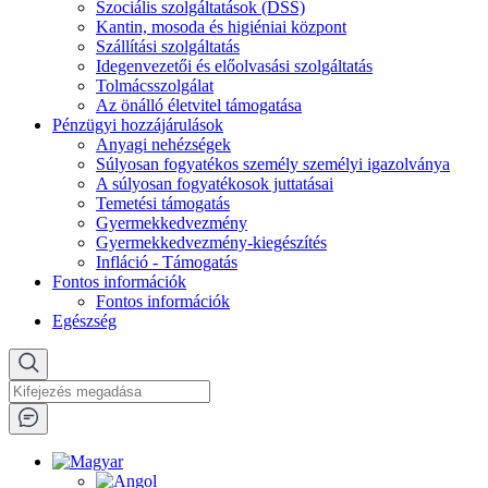
Szociális szolgáltatások (DSS)
Kantin, mosoda és higiéniai központ
Szállítási szolgáltatás
Idegenvezetői és előolvasási szolgáltatás
Tolmácsszolgálat
Az önálló életvitel támogatása
Pénzügyi hozzájárulások
Anyagi nehézségek
Súlyosan fogyatékos személy személyi igazolványa
A súlyosan fogyatékosok juttatásai
Temetési támogatás
Gyermekkedvezmény
Gyermekkedvezmény-kiegészítés
Infláció - Támogatás
Fontos információk
Fontos információk
Egészség