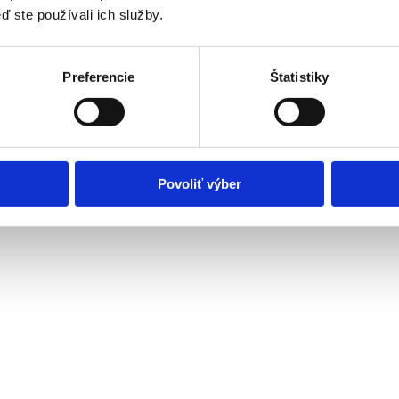
ď ste používali ich služby.
Preferencie
Štatistiky
 alebo nepriaznivým zdravotným stavom
ravce
Povoliť výber