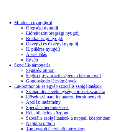
Minden a nyugdíjról
Öregségi nyugdíj
Előrehozott öregségi nyugdíj
Rokkantsági nyugdíj
Özvegyi és özvegyi nyugdíj
II. pilléres nyugdíj
Árvaellátás
Egyéb
Szociális támogatás
Segítség otthon
Segítségre van szükségem a házon kívül
Gondoskodó létesítmények
Lakóotthonok és egyéb szociális szolgáltatások
Szabadidős tevékenységek idősek számára
Idősek számára fenntartott létesítmények
Ápolási intézmény
Speciális berendezések
Rehabilitációs központ
Szociális szolgáltatások a nappali központban
Napközi otthon
Támogatott életvitelű intézmény