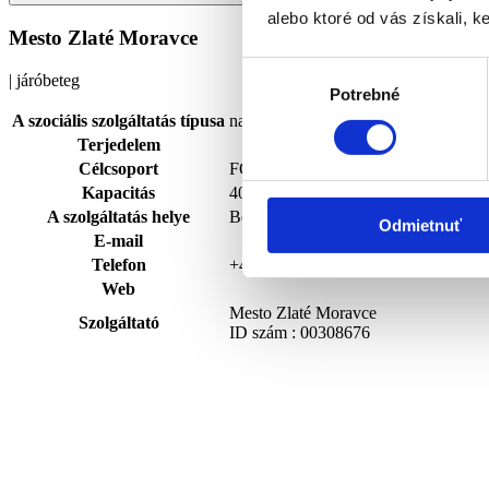
alebo ktoré od vás získali, ke
Mesto Zlaté Moravce
Výber
| járóbeteg
Potrebné
súhlasu
A szociális szolgáltatás típusa
napközi központ
Terjedelem
Célcsoport
FO s ťažkým zdravotným postihnutím
Kapacitás
40
A szolgáltatás helye
Bernolákova 511/22, 95301 Zlaté Mo
Odmietnuť
E-mail
Telefon
+421376923903
Web
Mesto Zlaté Moravce
Szolgáltató
ID szám : 00308676