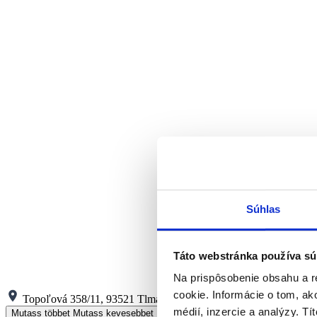
Súhlas
Táto webstránka používa sú
Na prispôsobenie obsahu a r
cookie. Informácie o tom, ak
Topoľová 358/11, 93521 Tlmače
médií, inzercie a analýzy. Tí
Mutass többet
Mutass kevesebbet