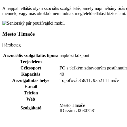
A nappali ellátás olyan szociális szolgáltatás, amely napi néhány órá
mennek, vagy más okokból nem tudnak megfelelő ellátást biztosítani.
Mesto Tlmače
| járóbeteg
A szociális szolgáltatás típusa
napközi központ
Terjedelem
Célcsoport
FO s ťažkým zdravotným postihnutím
Kapacitás
40
A szolgáltatás helye
Topoľová 358/11, 93521 Tlmače
E-mail
Telefon
Web
Mesto Tlmače
Szolgáltató
ID szám : 00307581