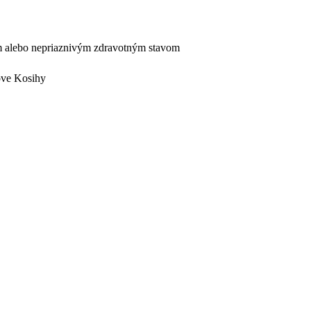
 alebo nepriaznivým zdravotným stavom
ove Kosihy