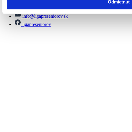
Odmietnuť
info@ligapreseniorov.sk
ligapreseniorov