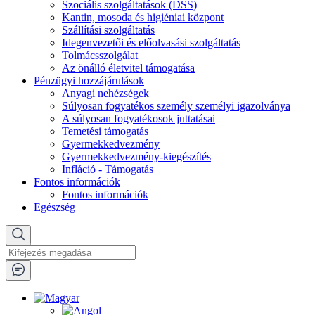
Szociális szolgáltatások (DSS)
Kantin, mosoda és higiéniai központ
Szállítási szolgáltatás
Idegenvezetői és előolvasási szolgáltatás
Tolmácsszolgálat
Az önálló életvitel támogatása
Pénzügyi hozzájárulások
Anyagi nehézségek
Súlyosan fogyatékos személy személyi igazolványa
A súlyosan fogyatékosok juttatásai
Temetési támogatás
Gyermekkedvezmény
Gyermekkedvezmény-kiegészítés
Infláció - Támogatás
Fontos információk
Fontos információk
Egészség