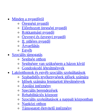
Minden a nyugdíjról
Öregségi nyugdíj
Előrehozott öregségi nyugdíj
Rokkantsági nyugdíj
Özvegyi és özvegyi nyugdíj
II. pilléres nyugdíj
Árvaellátás
Egyéb
Szociális támogatás
Segítség otthon
Segítségre van szükségem a házon kívül
Gondoskodó létesítmények
Lakóotthonok és egyéb szociális szolgáltatások
Szabadidős tevékenységek idősek számára
Idősek számára fenntartott létesítmények
Ápolási intézmény
Speciális berendezések
Rehabilitációs központ
Szociális szolgáltatások a nappali központban
Napközi otthon
Támogatott életvitelű intézmény