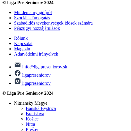
© Liga Pre Seniorov 2024
Minden a nyugdíjról
Szociális támogatás
Szabadidős tevékenységek idősek számára
Pénzügyi hozzájárulások
Rólunk
Kapcsolat
Magazin
Adatvédelmi irányelvek
info@ligapreseniorov.sk
ligapreseniorov
ligapreseniorov
© Liga Pre Seniorov 2024
Nitriansky Megye
Banská Bystrica
Bratislava
Košice
Nitra
Prešov