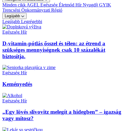
Minden cikk
AGEL
Egészség
Életmód
Hír
Nyugdíj GYIK
Trencséni Önkormányzati Régió
Legújabb
Legújabb
Legrégebbi
Egészség
Hír
D-vitamin-pótlás ősszel és télen: az étrend a
szükséges mennyiségnek csak 10 százalékát
biztosítja.
Egészség
Hír
Keményedés
Egészség
Hír
„Egy lövés slivovitz melegít a hidegben” – igazság
vagy mítosz?