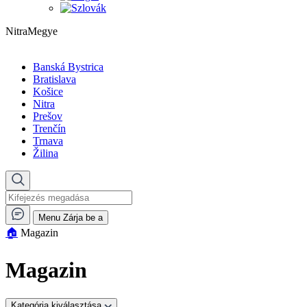
NitraMegye
Banská Bystrica
Bratislava
Košice
Nitra
Prešov
Trenčín
Trnava
Žilina
Menu
Zárja be a
🏠︎
Magazin
Magazin
Kategória kiválasztása