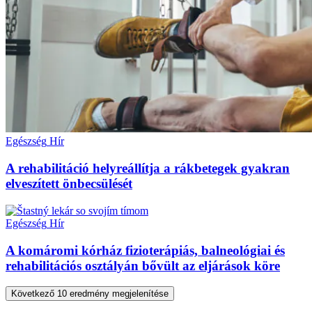
Egészség
Hír
A rehabilitáció helyreállítja a rákbetegek gyakran
elveszített önbecsülését
Egészség
Hír
A komáromi kórház fizioterápiás, balneológiai és
rehabilitációs osztályán bővült az eljárások köre
Következő 10 eredmény megjelenítése