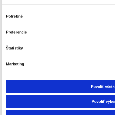
Szociális szolgáltatások (DSS)
Kantin, mosoda és higiéniai központ
Výber
Szállítási szolgáltatás
Potrebné
súhlasu
Idegenvezetői és előolvasási szolgáltatás
Tolmácsszolgálat
Az önálló életvitel támogatása
Pénzügyi hozzájárulások
Preferencie
Anyagi nehézségek
Súlyosan fogyatékos személy személyi igazolványa
A súlyosan fogyatékosok juttatásai
Štatistiky
Temetési támogatás
Gyermekkedvezmény
Gyermekkedvezmény-kiegészítés
Infláció - Támogatás
Marketing
Fontos információk
Fontos információk
Egészség
Rólunk
Povoliť všetk
Kapcsolat
Magazin
Adatvédelmi irányelvek
Povoliť výbe