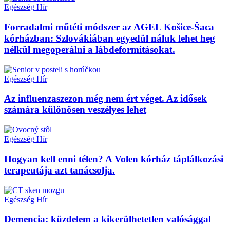
Egészség
Hír
Forradalmi műtéti módszer az AGEL Košice-Šaca
kórházban: Szlovákiában egyedül náluk lehet heg
nélkül megoperálni a lábdeformitásokat.
Egészség
Hír
Az influenzaszezon még nem ért véget. Az idősek
számára különösen veszélyes lehet
Egészség
Hír
Hogyan kell enni télen? A Volen kórház táplálkozási
terapeutája azt tanácsolja.
Egészség
Hír
Demencia: küzdelem a kikerülhetetlen valósággal