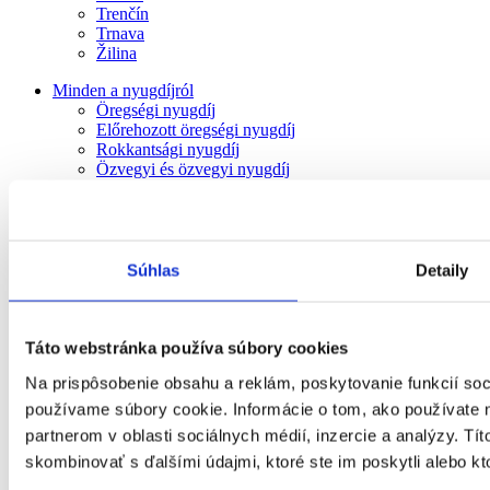
Trenčín
Trnava
Žilina
Minden a nyugdíjról
Öregségi nyugdíj
Előrehozott öregségi nyugdíj
Rokkantsági nyugdíj
Özvegyi és özvegyi nyugdíj
II. pilléres nyugdíj
Árvaellátás
Egyéb
Szociális támogatás
Segítség otthon
Súhlas
Detaily
Segítségre van szükségem a házon kívül
Gondoskodó létesítmények
Lakóotthonok és egyéb szociális szolgáltatások
Szabadidős tevékenységek idősek számára
Táto webstránka používa súbory cookies
Idősek számára fenntartott létesítmények
Na prispôsobenie obsahu a reklám, poskytovanie funkcií soc
Ápolási intézmény
Speciális berendezések
používame súbory cookie. Informácie o tom, ako používate 
Rehabilitációs központ
partnerom v oblasti sociálnych médií, inzercie a analýzy. Tít
Szociális szolgáltatások a nappali központban
skombinovať s ďalšími údajmi, ktoré ste im poskytli alebo kto
Napközi otthon
Támogatott életvitelű intézmény