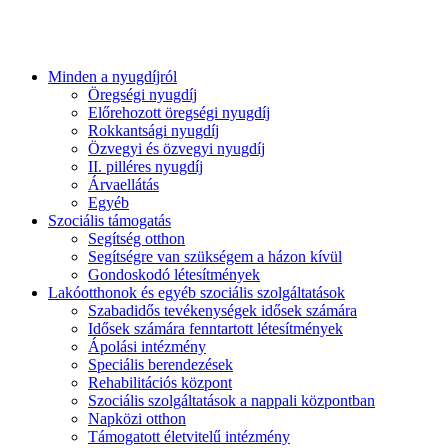
Minden a nyugdíjról
Öregségi nyugdíj
Előrehozott öregségi nyugdíj
Rokkantsági nyugdíj
Özvegyi és özvegyi nyugdíj
II. pilléres nyugdíj
Árvaellátás
Egyéb
Szociális támogatás
Segítség otthon
Segítségre van szükségem a házon kívül
Gondoskodó létesítmények
Lakóotthonok és egyéb szociális szolgáltatások
Szabadidős tevékenységek idősek számára
Idősek számára fenntartott létesítmények
Ápolási intézmény
Speciális berendezések
Rehabilitációs központ
Szociális szolgáltatások a nappali központban
Napközi otthon
Támogatott életvitelű intézmény