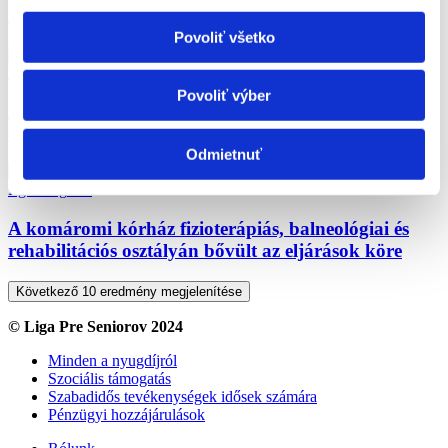
A szaunázás és annak hatása az egészségre
Povoliť všetko
Egészség
Hír
Povoliť výber
A rehabilitáció helyreállítja a rákbetegek gyakran
elveszített önbecsülését
Odmietnuť
Egészség
Hír
A komáromi kórház fizioterápiás, balneológiai és
rehabilitációs osztályán bővült az eljárások köre
Következő 10 eredmény megjelenítése
© Liga Pre Seniorov 2024
Minden a nyugdíjról
Szociális támogatás
Szabadidős tevékenységek idősek számára
Pénzügyi hozzájárulások