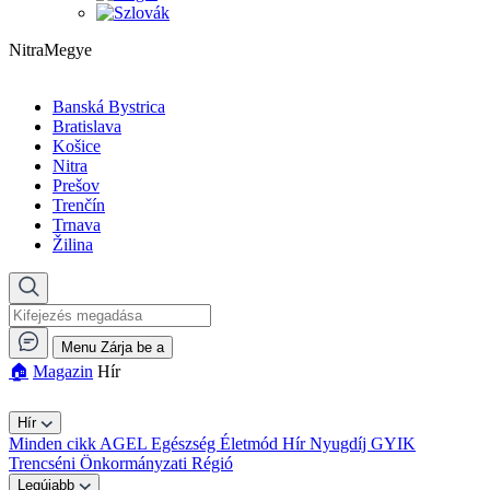
NitraMegye
Banská Bystrica
Bratislava
Košice
Nitra
Prešov
Trenčín
Trnava
Žilina
Menu
Zárja be a
🏠︎
Magazin
Hír
Hír
Minden cikk
AGEL
Egészség
Életmód
Hír
Nyugdíj GYIK
Trencséni Önkormányzati Régió
Legújabb