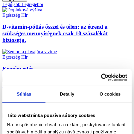
Legújabb
Legrégebbi
Egészség
Hír
D-vitamin-pótlás ősszel és télen: az étrend a
szükséges mennyiségnek csak 10 százalékát
biztosítja.
Egészség
Hír
Keményedés
Egészség
Hír
Súhlas
Detaily
O cookies
„Egy lövés slivovitz melegít a hidegben” – igazság
vagy mítosz?
Táto webstránka používa súbory cookies
Egészség
Hír
Na prispôsobenie obsahu a reklám, poskytovanie funkcií
Forradalmi műtéti módszer az AGEL Košice-Šaca
sociálnych médií a analýzu návštevnosti používame