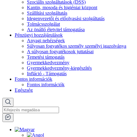
Szociális szolgáltatások (DSS)
Kantin, mosoda és higiéniai központ
Szállítási szolgáltatás
Idegenvezetői és előolvasási szolgáltatás
Tolmácsszolgálat
Az önálló életvitel támogatása
Pénzügyi hozzájárulások
Anyagi nehézségek
Súlyosan fogyatékos személy személyi igazolványa
A súlyosan fogyatékosok juttatásai
Temetési támogatás
Gyermekkedvezmény
Gyermekkedvezmény-kiegészítés
Infláció - Támogatás
Fontos információk
Fontos információk
Egészség