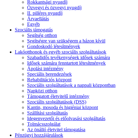
Rokkantsági nyugdíj
Özvegyi és özvegyi nyugdíj
II. pilléres nyugdíj
Árvaellátás
Egyéb
Szociális támogatás
Segítség otthon
Segítségre van szükségem a házon kívül
Gondoskodó létesítmények
Lakóotthonok és egyéb szociális szolgáltatások
Szabadidős tevékenységek idősek számára
Idősek számára fenntartott létesítmények
Ápolási intézmény
Speciális berendezések
Rehabilitációs központ
Szociális szolgáltatások a nappali központban
Napközi otthon
Támogatott életvitelű intézmény
Szociális szolgáltatások (DSS)
Kantin, mosoda és higiéniai központ
Szállítási szolgáltatás
Idegenvezetői és előolvasási szolgáltatás
Tolmácsszolgálat
Az önálló életvitel támogatása
Pénzügyi hozzájárulások