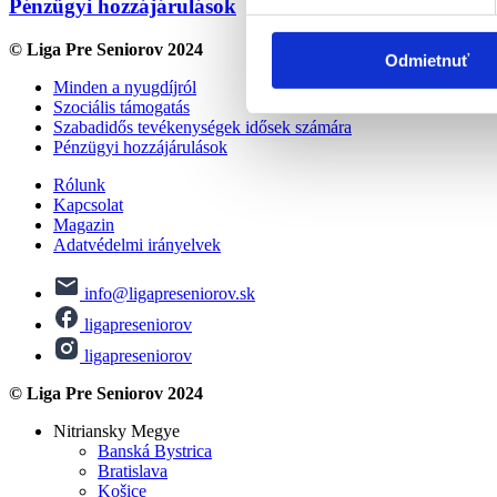
Pénzügyi hozzájárulások
© Liga Pre Seniorov 2024
Odmietnuť
Minden a nyugdíjról
Szociális támogatás
Szabadidős tevékenységek idősek számára
Pénzügyi hozzájárulások
Rólunk
Kapcsolat
Magazin
Adatvédelmi irányelvek
info@ligapreseniorov.sk
ligapreseniorov
ligapreseniorov
© Liga Pre Seniorov 2024
Nitriansky Megye
Banská Bystrica
Bratislava
Košice