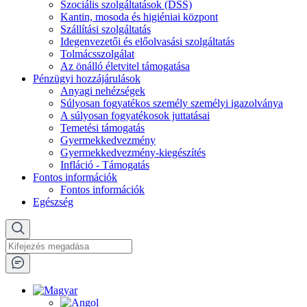
Szociális szolgáltatások (DSS)
Kantin, mosoda és higiéniai központ
Szállítási szolgáltatás
Idegenvezetői és előolvasási szolgáltatás
Tolmácsszolgálat
Az önálló életvitel támogatása
Pénzügyi hozzájárulások
Anyagi nehézségek
Súlyosan fogyatékos személy személyi igazolványa
A súlyosan fogyatékosok juttatásai
Temetési támogatás
Gyermekkedvezmény
Gyermekkedvezmény-kiegészítés
Infláció - Támogatás
Fontos információk
Fontos információk
Egészség