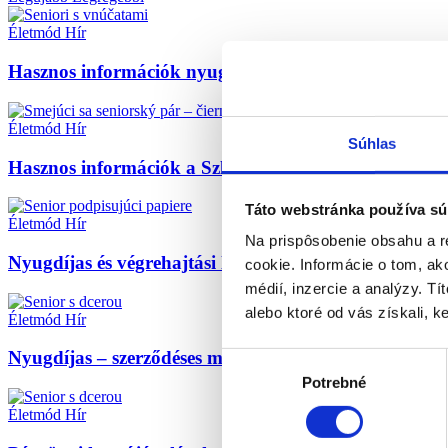
Életmód
Hír
Hasznos információk nyugdíjasok számára Szlováki
Életmód
Hír
Súhlas
Hasznos információk a Szlovák Köztársaságon kívül 
Táto webstránka používa sú
Életmód
Hír
Na prispôsobenie obsahu a r
Nyugdíjas és végrehajtási levonások: amit tudnia kell
cookie. Informácie o tom, ak
médií, inzercie a analýzy. Tí
alebo ktoré od vás získali, ke
Életmód
Hír
Nyugdíjas – szerződéses munkavállaló és járulékment
Výber
Potrebné
súhlasu
Életmód
Hír