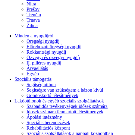
Nitra
Prešov
Trenčín
Trnava
Žilina
Minden a nyugdíjról
Öregségi nyugdíj
Előrehozott öregségi nyugdíj
Rokkantsági nyugdíj
Özvegyi és özvegyi nyugdíj
II. pilléres nyugdíj
Árvaellátás
Egyéb
Szociális támogatás
Segítség otthon
Segítségre van szükségem a házon kívül
Gondoskodó létesítmények
Lakóotthonok és egyéb szociális szolgáltatások
Szabadidős tevékenységek idősek számára
Idősek számára fenntartott létesítmények
Ápolási intézmény
Speciális berendezések
Rehabilitációs központ
Szociális szolgáltatások a nappali központban