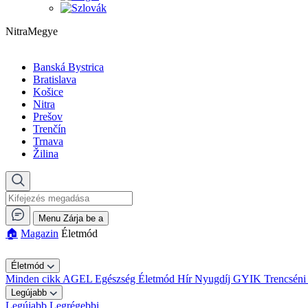
NitraMegye
Banská Bystrica
Bratislava
Košice
Nitra
Prešov
Trenčín
Trnava
Žilina
Menu
Zárja be a
🏠︎
Magazin
Életmód
Életmód
Minden cikk
AGEL
Egészség
Életmód
Hír
Nyugdíj GYIK
Trencséni
Legújabb
Legújabb
Legrégebbi