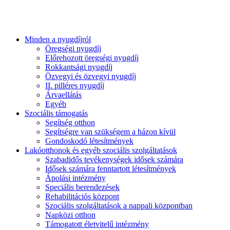
Minden a nyugdíjról
Öregségi nyugdíj
Előrehozott öregségi nyugdíj
Rokkantsági nyugdíj
Özvegyi és özvegyi nyugdíj
II. pilléres nyugdíj
Árvaellátás
Egyéb
Szociális támogatás
Segítség otthon
Segítségre van szükségem a házon kívül
Gondoskodó létesítmények
Lakóotthonok és egyéb szociális szolgáltatások
Szabadidős tevékenységek idősek számára
Idősek számára fenntartott létesítmények
Ápolási intézmény
Speciális berendezések
Rehabilitációs központ
Szociális szolgáltatások a nappali központban
Napközi otthon
Támogatott életvitelű intézmény