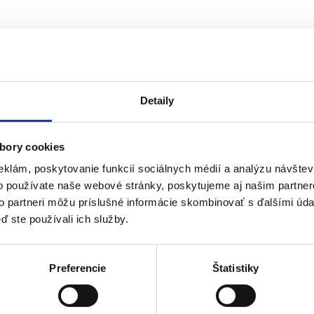
ában
Detaily
élő nyugdíjasok számára
bory cookies
eklám, poskytovanie funkcií sociálnych médií a analýzu návšte
o používate naše webové stránky, poskytujeme aj našim partner
to partneri môžu príslušné informácie skombinovať s ďalšími údaj
ď ste používali ich služby.
esség
Preferencie
Štatistiky