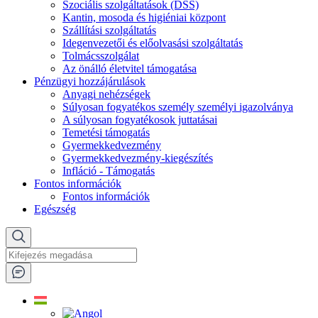
Szociális szolgáltatások (DSS)
Kantin, mosoda és higiéniai központ
Szállítási szolgáltatás
Idegenvezetői és előolvasási szolgáltatás
Tolmácsszolgálat
Az önálló életvitel támogatása
Pénzügyi hozzájárulások
Anyagi nehézségek
Súlyosan fogyatékos személy személyi igazolványa
A súlyosan fogyatékosok juttatásai
Temetési támogatás
Gyermekkedvezmény
Gyermekkedvezmény-kiegészítés
Infláció - Támogatás
Fontos információk
Fontos információk
Egészség