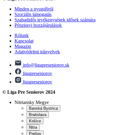
Minden a nyugdíjról
Szociális támogatás
Szabadidős tevékenységek idősek számára
Pénzügyi hozzájárulások
Rólunk
Kapcsolat
Magazin
Adatvédelmi irányelvek
info@ligapreseniorov.sk
ligapreseniorov
ligapreseniorov
© Liga Pre Seniorov 2024
Nitriansky Megye
Banská Bystrica
Bratislava
Košice
Nitra
Prešov