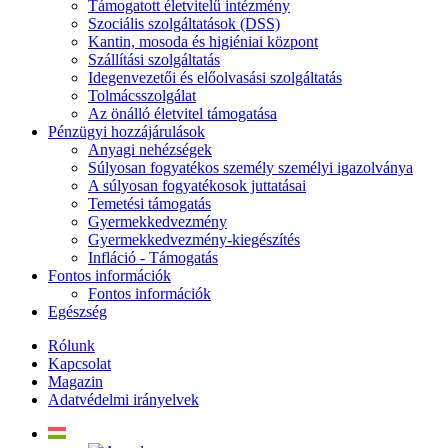
Támogatott életvitelű intézmény
Szociális szolgáltatások (DSS)
Kantin, mosoda és higiéniai központ
Szállítási szolgáltatás
Idegenvezetői és előolvasási szolgáltatás
Tolmácsszolgálat
Az önálló életvitel támogatása
Pénzügyi hozzájárulások
Anyagi nehézségek
Súlyosan fogyatékos személy személyi igazolványa
A súlyosan fogyatékosok juttatásai
Temetési támogatás
Gyermekkedvezmény
Gyermekkedvezmény-kiegészítés
Infláció - Támogatás
Fontos információk
Fontos információk
Egészség
Rólunk
Kapcsolat
Magazin
Adatvédelmi irányelvek