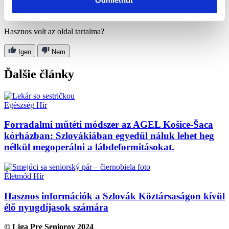
Odmietnuť
További információ:
Foglalkoztatás: employment.gov.sk
Hasznos volt az oldal tartalma?
Igen
Nem
Ďalšie články
Egészség
Hír
Forradalmi műtéti módszer az AGEL Košice-Šaca
kórházban: Szlovákiában egyedül náluk lehet heg
nélkül megoperálni a lábdeformitásokat.
Életmód
Hír
Hasznos információk a Szlovák Köztársaságon kívül
élő nyugdíjasok számára
© Liga Pre Seniorov 2024