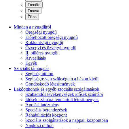
Trenčín
Trnava
Žilina
Minden a nyugdíjról
Öregségi nyugdíj
Előrehozott öregségi nyugdíj
Rokkantsági nyugdíj
Özvegyi és özvegyi nyugdíj
II. pilléres nyugdíj
Árvaellátás
Egyéb
Szociális támogatás
Segítség otthon
Segítségre van szükségem a házon kívül
Gondoskodó létesítmények
Lakóotthonok és egyéb szociális szolgáltatások
Szabadidős tevékenységek idősek számára
Idősek számára fenntartott létesítmények
Ápolási intézmény
Speciális berendezések
Rehabilitációs központ
Szociális szolgáltatások a nappali központban
Napközi otthon