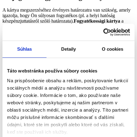
A kártya megszerzéséhez érvényes határozatra van szükség, amely
igazolja, hogy Ön súlyosan fogyatékos (pl. a helyi hatóság
készpénzjuttatásról szóló határozata).
Fogyatékossági kártya
a
súlyos fogyatékossággal élők számára készült.
Ha a személynek
segítő kutya kíséretére vagy segítségére is szüksége van, akkor
megkapja
fogyatékossági igazolványt, kísérővel együtt
.
Hogyan igényelhetek rokkantsági
Súhlas
Detaily
O cookies
kártyát?
Táto webstránka používa súbory cookies
1
Az alkalmazás kitöltése
Na prispôsobenie obsahu a reklám, poskytovanie funkcií
Vegye át és töltse ki a Súlyos fogyatékossági kártya igénylőlapját a
sociálnych médií a analýzu návštevnosti používame
lakóhelye szerinti Munkaügyi, Szociális és Családügyi Hivatalban.
súbory cookie. Informácie o tom, ako používate naše
Ha segítségre van szüksége a kitöltéshez, mindenképpen kérje a
webové stránky, poskytujeme aj našim partnerom v
hivatal munkatársait, akik szívesen segítenek Önnek.
oblasti sociálnych médií, inzercie a analýzy. Títo partneri
Az alkalmazás letölthető a honlapról is
MLSA
és előre kitöltheti.
môžu príslušné informácie skombinovať s ďalšími
údajmi, ktoré ste im poskytli alebo ktoré od vás získali,
2
Orvosi megállapítás
keď ste používali ich služby.