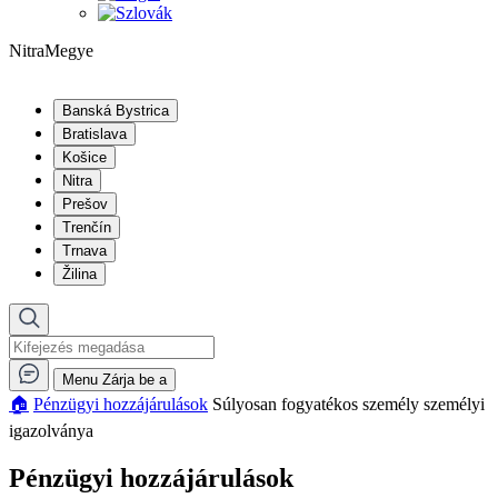
NitraMegye
Banská Bystrica
Bratislava
Košice
Nitra
Prešov
Trenčín
Trnava
Žilina
Menu
Zárja be a
🏠︎
Pénzügyi hozzájárulások
Súlyosan fogyatékos személy személyi
igazolványa
Pénzügyi hozzájárulások