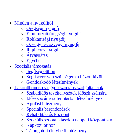
Minden a nyugdíjról
Öregségi nyugdíj
Előrehozott öregségi nyugdíj
Rokkantsági nyugdíj
Özvegyi és özvegyi nyugdíj
II. pilléres nyugdíj
Árvaellátás
Egyéb
Szociális támogatás
Segítség otthon
Segítségre van szükségem a házon kívül
Gondoskodó létesítmények
Lakóotthonok és egyéb szociális szolgáltatások
Szabadidős tevékenységek idősek számára
Idősek számára fenntartott létesítmények
Ápolási intézmény
Speciális berendezések
Rehabilitációs központ
Szociális szolgáltatások a nappali központban
Napközi otthon
Támogatott életvitelű intézmény