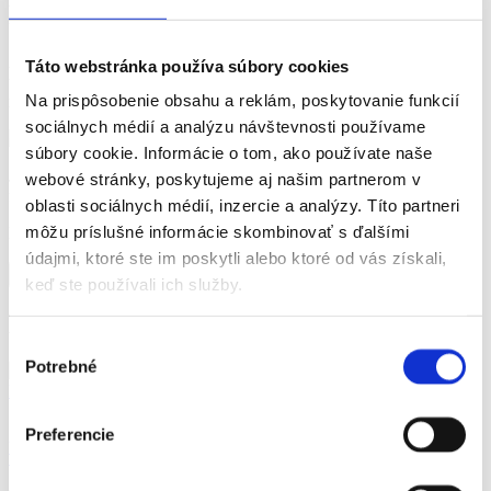
központban
A nappali központ egy olyan hely, ahol az idősek találkozhatnak
Táto webstránka používa súbory cookies
társaikkal, különféle tevékenységekben és programokban vehetnek
Na prispôsobenie obsahu a reklám, poskytovanie funkcií
részt, és időt tölthetnek a személyes fejlődéssel és a szocializációval.
sociálnych médií a analýzu návštevnosti používame
súbory cookie. Informácie o tom, ako používate naše
Jelenleg azon dolgozunk, hogy az Ön megyéje számára további
webové stránky, poskytujeme aj našim partnerom v
felszereléseket adjunk hozzá.
oblasti sociálnych médií, inzercie a analýzy. Títo partneri
môžu príslušné informácie skombinovať s ďalšími
Hasznos volt az oldal tartalma?
údajmi, ktoré ste im poskytli alebo ktoré od vás získali,
Igen
Nem
keď ste používali ich služby.
Ďalšie články
Výber
Potrebné
súhlasu
Egészség
Hír
„Egy lövés slivovitz melegít a hidegben” – igazság
Preferencie
vagy mítosz?