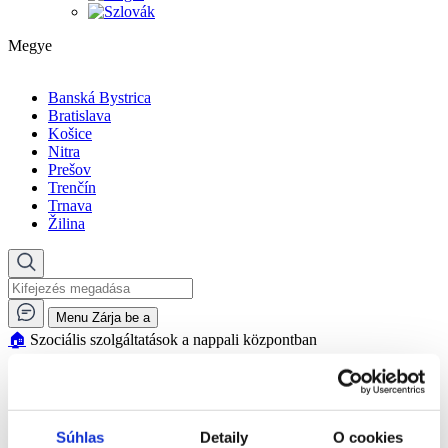
Megye
Banská Bystrica
Bratislava
Košice
Nitra
Prešov
Trenčín
Trnava
Žilina
Menu
Zárja be a
🏠︎
Szociális szolgáltatások a nappali központban
Szociális szolgáltatások
Szociális szolgáltatások a nappali
Súhlas
Detaily
O cookies