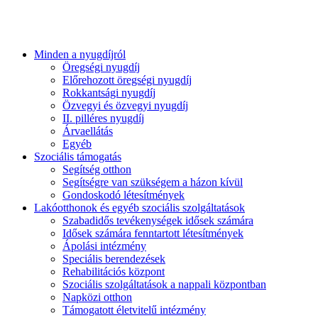
Minden a nyugdíjról
Öregségi nyugdíj
Előrehozott öregségi nyugdíj
Rokkantsági nyugdíj
Özvegyi és özvegyi nyugdíj
II. pilléres nyugdíj
Árvaellátás
Egyéb
Szociális támogatás
Segítség otthon
Segítségre van szükségem a házon kívül
Gondoskodó létesítmények
Lakóotthonok és egyéb szociális szolgáltatások
Szabadidős tevékenységek idősek számára
Idősek számára fenntartott létesítmények
Ápolási intézmény
Speciális berendezések
Rehabilitációs központ
Szociális szolgáltatások a nappali központban
Napközi otthon
Támogatott életvitelű intézmény