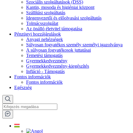
Szociális szolgáltatások (DSS)
Kantin, mosoda és higiéniai központ
Szállítási szolgáltatás
Idegenvezetői és előolvasási szolgáltatás
Tolmácsszolgálat
Az önálló életvitel támogatása
Pénzügyi hozzájárulások
Anyagi nehézségek
Súlyosan fogyatékos személy személyi igazolványa
A súlyosan fogyatékosok juttatásai
Temetési támogatás
Gyermekkedvezmény
Gyermekkedvezmény-kiegészítés
Infláció - Támogatás
Fontos információk
Fontos információk
Egészség