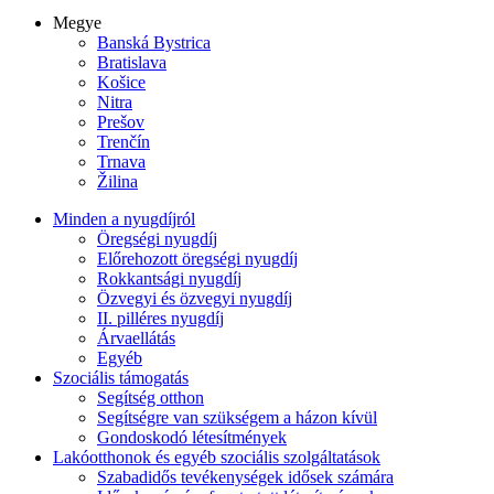
Megye
Banská Bystrica
Bratislava
Košice
Nitra
Prešov
Trenčín
Trnava
Žilina
Minden a nyugdíjról
Öregségi nyugdíj
Előrehozott öregségi nyugdíj
Rokkantsági nyugdíj
Özvegyi és özvegyi nyugdíj
II. pilléres nyugdíj
Árvaellátás
Egyéb
Szociális támogatás
Segítség otthon
Segítségre van szükségem a házon kívül
Gondoskodó létesítmények
Lakóotthonok és egyéb szociális szolgáltatások
Szabadidős tevékenységek idősek számára