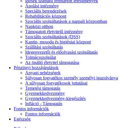
Idősek számára fenntartott létesítmények
Ápolási intézmény
Speciális berendezések
Rehabilitációs központ
Szociális szolgáltatások a nappali központban
Napközi otthon
Támogatott életvitelű intézmény
Szociális szolgáltatások (DSS)
Kantin, mosoda és higiéniai központ
Szállítási szolgáltatás
Idegenvezetői és előolvasási szolgáltatás
Tolmácsszolgálat
Az önálló életvitel támogatása
Pénzügyi hozzájárulások
Anyagi nehézségek
Súlyosan fogyatékos személy személyi igazolványa
A súlyosan fogyatékosok juttatásai
Temetési támogatás
Gyermekkedvezmény
Gyermekkedvezmény-kiegészítés
Infláció - Támogatás
Fontos információk
Fontos információk
Egészség