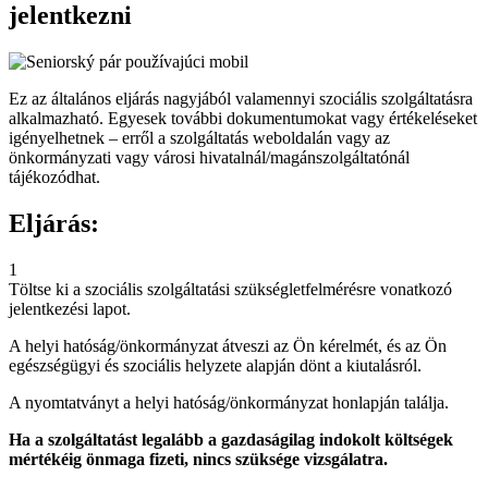
jelentkezni
Ez az általános eljárás nagyjából valamennyi szociális szolgáltatásra
alkalmazható. Egyesek további dokumentumokat vagy értékeléseket
igényelhetnek – erről a szolgáltatás weboldalán vagy az
önkormányzati vagy városi hivatalnál/magánszolgáltatónál
tájékozódhat.
Eljárás:
1
Töltse ki a szociális szolgáltatási szükségletfelmérésre vonatkozó
jelentkezési lapot.
A helyi hatóság/önkormányzat átveszi az Ön kérelmét, és az Ön
egészségügyi és szociális helyzete alapján dönt a kiutalásról.
A nyomtatványt a helyi hatóság/önkormányzat honlapján találja.
Ha a szolgáltatást legalább a gazdaságilag indokolt költségek
mértékéig önmaga fizeti, nincs szüksége vizsgálatra.