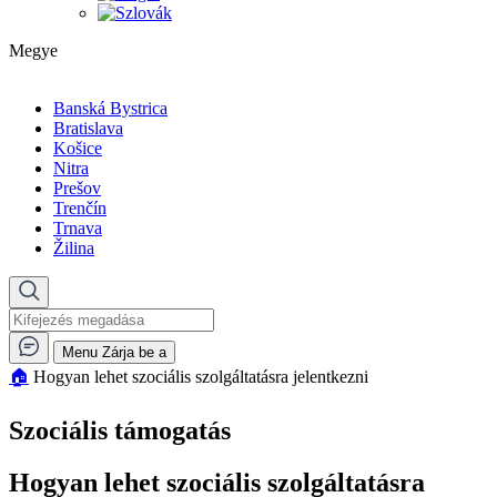
Megye
Banská Bystrica
Bratislava
Košice
Nitra
Prešov
Trenčín
Trnava
Žilina
Menu
Zárja be a
🏠︎
Hogyan lehet szociális szolgáltatásra jelentkezni
Szociális támogatás
Hogyan lehet szociális szolgáltatásra