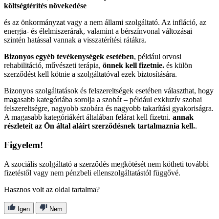
költségtérítés növekedése
és az önkormányzat vagy a nem állami szolgáltató. Az infláció, az
energia- és élelmiszerárak, valamint a bérszínvonal változásai
szintén hatással vannak a visszatérítési rátákra.
Bizonyos egyéb tevékenységek esetében
, például orvosi
rehabilitáció, művészeti terápia,
önnek kell fizetnie.
és külön
szerződést kell kötnie a szolgáltatóval ezek biztosítására.
Bizonyos szolgáltatások és felszereltségek esetében választhat, hogy
magasabb kategóriába sorolja a szobát – például exkluzív szobai
felszereltségre, nagyobb szobára és nagyobb takarítási gyakoriságra.
A magasabb kategóriákért általában felárat kell fizetni.
annak
részleteit az Ön által aláírt szerződésnek tartalmaznia kell.
.
Figyelem!
A szociális szolgáltató a szerződés megkötését nem kötheti további
fizetéstől vagy nem pénzbeli ellenszolgáltatástól függővé.
Hasznos volt az oldal tartalma?
Igen
Nem