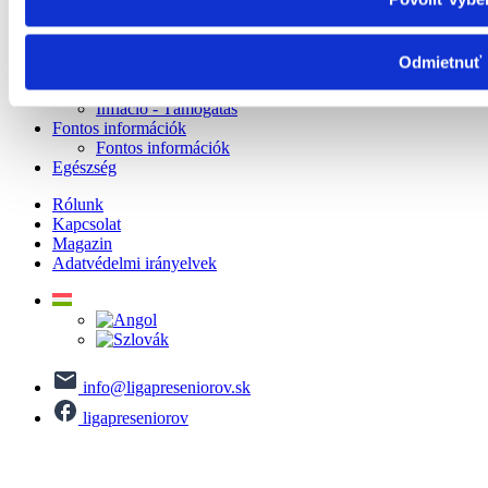
Súlyosan fogyatékos személy személyi igazolványa
A súlyosan fogyatékosok juttatásai
Temetési támogatás
Odmietnuť
Gyermekkedvezmény
Gyermekkedvezmény-kiegészítés
Infláció - Támogatás
Fontos információk
Fontos információk
Egészség
Rólunk
Kapcsolat
Magazin
Adatvédelmi irányelvek
info@ligapreseniorov.sk
ligapreseniorov