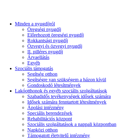
Minden a nyugdíjról
Öregségi nyugdíj
Előrehozott öregségi nyugdíj
Rokkantsági nyugdíj
Özvegyi és özvegyi nyugdíj
II. pilléres nyugdíj
Árvaellátás
Egyéb
Szociális támogatás
Segítség otthon
Segítségre van szükségem a házon kívül
Gondoskodó létesítmények
Lakóotthonok és egyéb szociális szolgáltatások
Szabadidős tevékenységek idősek számára
Idősek számára fenntartott létesítmények
Ápolási intézmény
Speciális berendezések
Rehabilitációs központ
Szociális szolgáltatások a nappali központban
Napközi otthon
Támogatott életvitelű intézmény