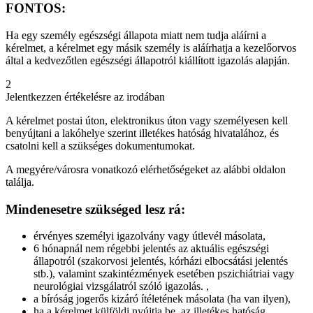
FONTOS:
Ha egy személy egészségi állapota miatt nem tudja aláírni a
kérelmet, a kérelmet egy másik személy is aláírhatja a kezelőorvos
által a kedvezőtlen egészségi állapotról kiállított igazolás alapján.
2
Jelentkezzen értékelésre az irodában
A kérelmet postai úton, elektronikus úton vagy személyesen kell
benyújtani a lakóhelye szerint illetékes hatóság hivatalához, és
csatolni kell a szükséges dokumentumokat.
A megyére/városra vonatkozó elérhetőségeket az alábbi oldalon
találja.
Mindenesetre szükséged lesz rá:
érvényes személyi igazolvány vagy útlevél másolata,
6 hónapnál nem régebbi jelentés az aktuális egészségi
állapotról (szakorvosi jelentés, kórházi elbocsátási jelentés
stb.), valamint szakintézmények esetében pszichiátriai vagy
neurológiai vizsgálatról szóló igazolás.
,
a bíróság jogerős kizáró ítéletének másolata (ha van ilyen),
ha a kérelmet külföldi nyújtja be, az illetékes hatóság