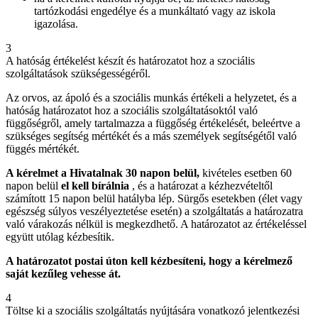
tartózkodási engedélye és a munkáltató vagy az iskola
igazolása.
3
A hatóság értékelést készít és határozatot hoz a szociális
szolgáltatások szükségességéről.
Az orvos, az ápoló és a szociális munkás értékeli a helyzetet, és a
hatóság határozatot hoz a szociális szolgáltatásoktól való
függőségről, amely tartalmazza a függőség értékelését, beleértve a
szükséges segítség mértékét és a más személyek segítségétől való
függés mértékét.
A kérelmet a Hivatalnak 30 napon belül,
kivételes esetben 60
napon belül
el kell bírálnia
, és a határozat a kézhezvételtől
számított 15 napon belül hatályba lép. Sürgős esetekben (élet vagy
egészség súlyos veszélyeztetése esetén) a szolgáltatás a határozatra
való várakozás nélkül is megkezdhető. A határozatot az értékeléssel
együtt utólag kézbesítik.
A határozatot postai úton kell kézbesíteni, hogy a kérelmező
saját kezűleg vehesse át.
4
Töltse ki a szociális szolgáltatás nyújtására vonatkozó jelentkezési