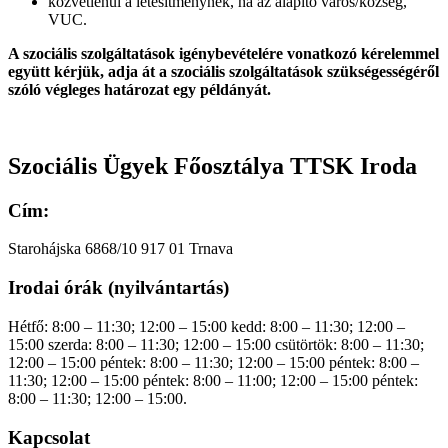
közvetlenül a létesítménynek, ha az alapító város/község,
VUC.
A szociális szolgáltatások igénybevételére vonatkozó kérelemmel
együtt kérjük, adja át a szociális szolgáltatások szükségességéről
szóló végleges határozat egy példányát.
Szociális Ügyek Főosztálya TTSK Iroda
Cím:
Starohájska 6868/10 917 01 Trnava
Irodai órák (nyilvántartás)
Hétfő: 8:00 – 11:30; 12:00 – 15:00 kedd: 8:00 – 11:30; 12:00 –
15:00 szerda: 8:00 – 11:30; 12:00 – 15:00 csütörtök: 8:00 – 11:30;
12:00 – 15:00 péntek: 8:00 – 11:30; 12:00 – 15:00 péntek: 8:00 –
11:30; 12:00 – 15:00 péntek: 8:00 – 11:00; 12:00 – 15:00 péntek:
8:00 – 11:30; 12:00 – 15:00.
Kapcsolat