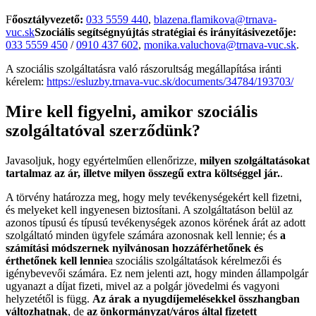
F
őosztályvezető:
033 5559 440
,
blazena.flamikova@trnava-
vuc.sk
Szociális segítségnyújtás stratégiai és irányítási
vezetője:
033 5559 450
/
0910 437 602
,
monika.valuchova@trnava-vuc.sk
.
A szociális szolgáltatásra való rászorultság megállapítása iránti
kérelem:
https://esluzby.trnava-vuc.sk/documents/34784/193703/
Mire kell figyelni, amikor szociális
szolgáltatóval szerződünk?
Javasoljuk, hogy egyértelműen ellenőrizze,
milyen szolgáltatásokat
tartalmaz az ár, illetve milyen összegű extra költséggel jár.
.
A törvény határozza meg, hogy mely tevékenységekért kell fizetni,
és melyeket kell ingyenesen biztosítani. A szolgáltatáson belül az
azonos típusú és típusú tevékenységek azonos körének árát az adott
szolgáltató minden ügyfele számára azonosnak kell lennie; és
a
számítási módszernek nyilvánosan hozzáférhetőnek és
érthetőnek kell lennie
a szociális szolgáltatások kérelmezői és
igénybevevői számára.
Ez nem jelenti azt, hogy minden állampolgár
ugyanazt a díjat fizeti, mivel az a polgár jövedelmi és vagyoni
helyzetétől is függ.
Az árak a nyugdíjemelésekkel összhangban
változhatnak
, de
az önkormányzat/város által fizetett