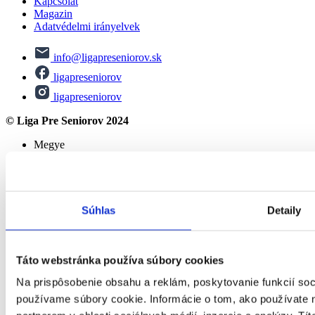
Kapcsolat
Magazin
Adatvédelmi irányelvek
info@ligapreseniorov.sk
ligapreseniorov
ligapreseniorov
© Liga Pre Seniorov 2024
Megye
Banská Bystrica
Bratislava
Košice
Nitra
Prešov
Súhlas
Detaily
Trenčín
Trnava
Žilina
Táto webstránka používa súbory cookies
Minden a nyugdíjról
Na prispôsobenie obsahu a reklám, poskytovanie funkcií soc
Öregségi nyugdíj
Előrehozott öregségi nyugdíj
používame súbory cookie. Informácie o tom, ako používate 
Rokkantsági nyugdíj