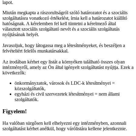
lapot.
Miután megkapta a rászorultságról szóló határozatot és a szociális
szolgáltatásra vonatkozó értékelést, írnia kell a határozatot kiállító
hatóságnak. A kérelemben fel kell tüntetni a kérelmező által
választott szociális szolgáltató nevét és a szociális szolgáltatás
nyújtásának helyét.
Javasoljuk, hogy látogassa meg a létesítményeket, és beszéljen a
felvételiért felelős munkatársakkal.
Az irodában kérhet egy listát a környéken található összes olyan
intézményről, amely az Ön által igényelt szolgáltatást nyújtja. Ezek a
következők:
önkormányzatok, városok és LDC-k létesítményei =
közszolgáltatók,
egyházi és civil szervezetek létesítményei = nem állami
szolgáltatók.
Figyelem!
Ha valóban sürgősen kell elhelyezni egy intézményben, azonnali
szolgáltatást kérhet anélkül, hogy várólistára kellene jelentkeznie.