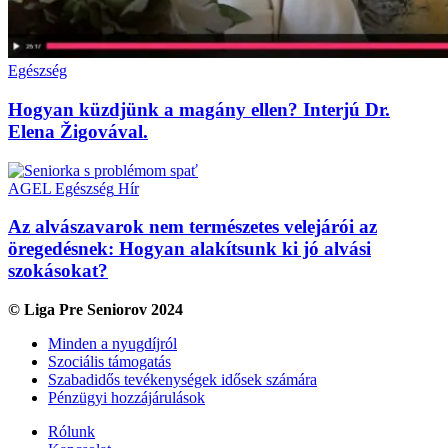
Egészség
Hogyan küzdjünk a magány ellen? Interjú Dr.
Elena Žigovával.
AGEL
Egészség
Hír
Az alvászavarok nem természetes velejárói az
öregedésnek: Hogyan alakítsunk ki jó alvási
szokásokat?
© Liga Pre Seniorov 2024
Minden a nyugdíjról
Szociális támogatás
Szabadidős tevékenységek idősek számára
Pénzügyi hozzájárulások
Rólunk