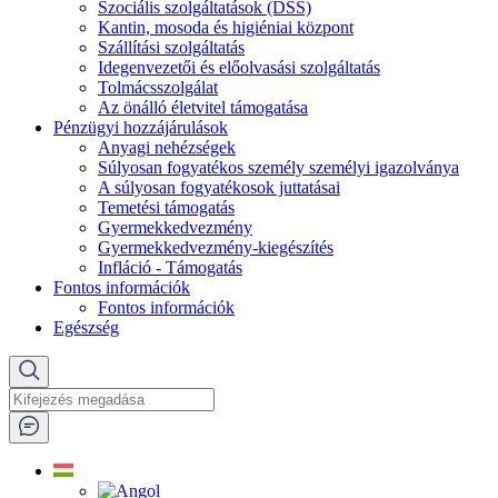
Szociális szolgáltatások (DSS)
Kantin, mosoda és higiéniai központ
Szállítási szolgáltatás
Idegenvezetői és előolvasási szolgáltatás
Tolmácsszolgálat
Az önálló életvitel támogatása
Pénzügyi hozzájárulások
Anyagi nehézségek
Súlyosan fogyatékos személy személyi igazolványa
A súlyosan fogyatékosok juttatásai
Temetési támogatás
Gyermekkedvezmény
Gyermekkedvezmény-kiegészítés
Infláció - Támogatás
Fontos információk
Fontos információk
Egészség