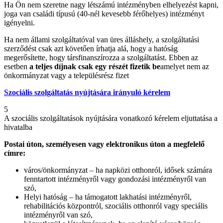
Ha Ön nem szeretne nagy létszámú intézményben elhelyezést kapni,
joga van családi típusú (40-nél kevesebb férőhelyes) intézményt
igényelni.
Ha nem állami szolgáltatóval van üres álláshely, a szolgáltatási
szerződést csak azt követően írhatja alá, hogy a hatóság
megerősítette, hogy társfinanszírozza a szolgáltatást. Ebben az
esetben
a teljes díjnak csak egy részét fizetik be
amelyet nem az
önkormányzat vagy a településrész fizet
Szociális szolgáltatás nyújtására irányuló kérelem
5
A szociális szolgáltatások nyújtására vonatkozó kérelem eljuttatása a
hivatalba
Postai úton, személyesen vagy elektronikus úton a megfelelő
címre:
város/önkormányzat – ha napközi otthonról, idősek számára
fenntartott intézményről vagy gondozási intézményről van
szó,
Helyi hatóság – ha támogatott lakhatási intézményről,
rehabilitációs központról, szociális otthonról vagy speciális
intézményről van szó,