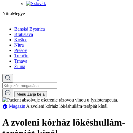
NitraMegye
Banská Bystrica
Bratislava
Košice
Nitra
Prešov
Trenčín
Trnava
Žilina
Menu
Zárja be a
🏠︎
Magazin
A zvoleni kórház lökéshullám-terápiát kínál
A zvoleni kórház lökéshullám-