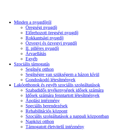
Minden a nyugdíjról
Öregségi nyugdíj
Előrehozott öregségi nyugdíj
Rokkantsági nyugdíj
Özvegyi és özvegyi nyugdíj
II. pilléres nyugdíj
Árvaellátás
Egyéb
Szociális támogatás
Segítség otthon
Segítségre van szükségem a házon kívül
Gondoskodó létesítmények
Lakóotthonok és egyéb szociális szolgáltatások
Szabadidős tevékenységek idősek számára
Idősek számára fenntartott létesítmények
Ápolási intézmény
Speciális berendezések
Rehabilitációs központ
Szociális szolgáltatások a nappali központban
Napközi otthon
Támogatott életvitelű intézmény