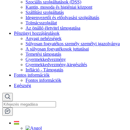
Szociális szolgáltatások (DSS)
Kantin, mosoda és higiéniai központ
Szállítási szolgáltatás
Idegenvezetői és előolvasási szolgáltatás
Tolmácsszolgálat
Az önálló életvitel támogatása
Pénzügyi hozzájárulások
Anyagi nehézségek
Súlyosan fogyatékos személy személyi igazolványa
A súlyosan fogyatékosok juttatásai
Temetési támogatás
Gyermekkedvezmény
Gyermekkedvezmény-kiegészítés
Infláció - Támogatás
Fontos információk
Fontos információk
Egészség