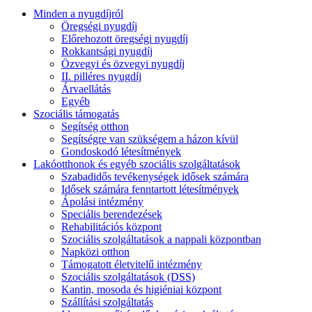
Minden a nyugdíjról
Öregségi nyugdíj
Előrehozott öregségi nyugdíj
Rokkantsági nyugdíj
Özvegyi és özvegyi nyugdíj
II. pilléres nyugdíj
Árvaellátás
Egyéb
Szociális támogatás
Segítség otthon
Segítségre van szükségem a házon kívül
Gondoskodó létesítmények
Lakóotthonok és egyéb szociális szolgáltatások
Szabadidős tevékenységek idősek számára
Idősek számára fenntartott létesítmények
Ápolási intézmény
Speciális berendezések
Rehabilitációs központ
Szociális szolgáltatások a nappali központban
Napközi otthon
Támogatott életvitelű intézmény
Szociális szolgáltatások (DSS)
Kantin, mosoda és higiéniai központ
Szállítási szolgáltatás