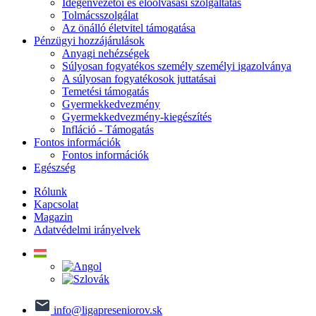
Idegenvezetői és előolvasási szolgáltatás
Tolmácsszolgálat
Az önálló életvitel támogatása
Pénzügyi hozzájárulások
Anyagi nehézségek
Súlyosan fogyatékos személy személyi igazolványa
A súlyosan fogyatékosok juttatásai
Temetési támogatás
Gyermekkedvezmény
Gyermekkedvezmény-kiegészítés
Infláció - Támogatás
Fontos információk
Fontos információk
Egészség
Rólunk
Kapcsolat
Magazin
Adatvédelmi irányelvek
info@ligapreseniorov.sk