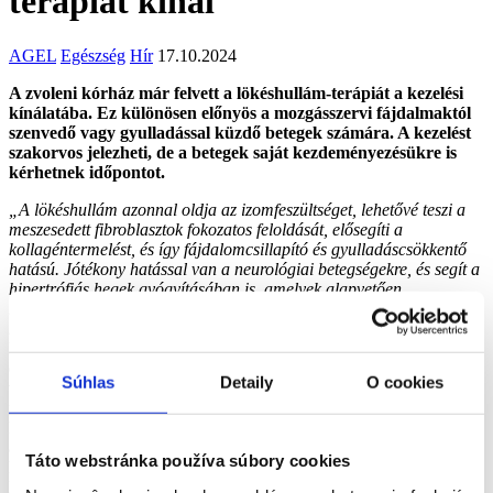
terápiát kínál
AGEL
Egészség
Hír
17.10.2024
A zvoleni kórház már felvett a lökéshullám-terápiát a kezelési
kínálatába. Ez különösen előnyös a mozgásszervi fájdalmaktól
szenvedő vagy gyulladással küzdő betegek számára. A kezelést
szakorvos jelezheti, de a betegek saját kezdeményezésükre is
kérhetnek időpontot.
„A lökéshullám azonnal oldja az izomfeszültséget, lehetővé teszi a
meszesedett fibroblasztok fokozatos feloldását, elősegíti a
kollagéntermelést, és így fájdalomcsillapító és gyulladáscsökkentő
hatású. Jótékony hatással van a neurológiai betegségekre, és segít a
hipertrófiás hegek gyógyításában is, amelyek alapvetően
megvastagodott és kipirosodott, viszketésre és fájdalmakra hajlamos
hegek”.”
magyarázza Mgr. Katarína Liptáková, az AGEL Zvolen
kórház sürgősségi osztályának főnővére. A lökéshullám hatalmas
energiát juttat a szubakut vagy krónikus állapotban lévő kötő-, izom-
Súhlas
Detaily
O cookies
vagy csontszövetbe, ami beindítja vagy támogatja a már
folyamatban lévő regenerációs folyamatokat. A lökéshullámos
kezelés körülbelül 10 percig tart, és a szövetkárosodás mértékétől és
a kezelt területtől függően kissé kellemetlen lehet. Javasolt 10
Táto webstránka používa súbory cookies
kezelést végezni legalább 72 óra és legfeljebb 7 nap különbséggel.
Maga a kezelés tehát akár 10 hétig is eltarthat.
„A hatás lehet