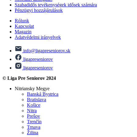
Szabadidős tevékenységek idősek számára
Pénzügyi hozzájárulások
Rólunk
Kapcsolat
Magazin
Adatvédelmi irányelvek
info@ligapreseniorov.sk
ligapreseniorov
ligapreseniorov
© Liga Pre Seniorov 2024
Nitriansky Megye
Banská Bystrica
Bratislava
Košice
Nitra
Prešov
Trenčín
Trnava
Žilina