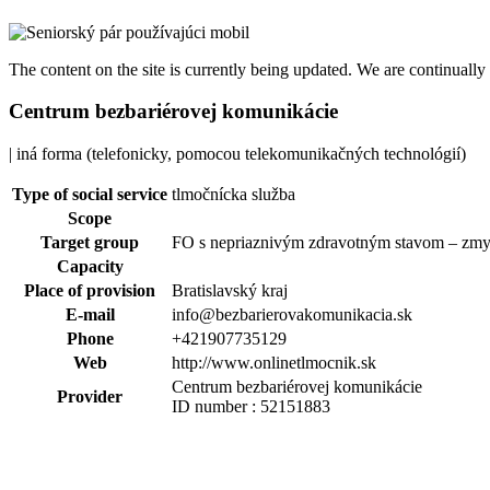
The content on the site is currently being updated. We are continuall
Centrum bezbariérovej komunikácie
| iná forma (telefonicky, pomocou telekomunikačných technológií)
Type of social service
tlmočnícka služba
Scope
Target group
FO s nepriaznivým zdravotným stavom – zmys
Capacity
Place of provision
Bratislavský kraj
E-mail
info@bezbarierovakomunikacia.sk
Phone
+421907735129
Web
http://www.onlinetlmocnik.sk
Centrum bezbariérovej komunikácie
Provider
ID number : 52151883