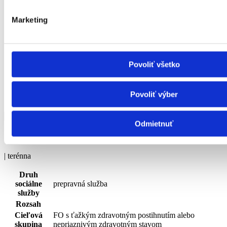
Marketing
Povoliť všetko
Povoliť výber
Banskobystrický kraj
Zobraziť viac
Zobraziť menej
Odmietnuť
Obec Lesenice
| terénna
Druh
sociálne
prepravná služba
služby
Rozsah
Cieľová
FO s ťažkým zdravotným postihnutím alebo
skupina
nepriaznivým zdravotným stavom