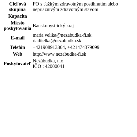
Cieľová
FO s ťažkým zdravotným postihnutím alebo
skupina
nepriaznivým zdravotným stavom
Kapacita
Miesto
Banskobystrický kraj
poskytovania
maria.velika@nezabudka-fi.sk,
E-mail
riaditelka@nezabudka.sk
Telefón
+421908913364, +421474379099
Web
http://www.nezabudka-fi.sk
Nezábudka, n.o.
Poskytovateľ
IČO : 42000041