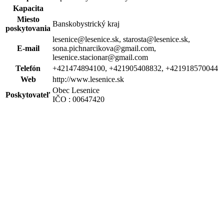
Kapacita
Miesto
Banskobystrický kraj
poskytovania
lesenice@lesenice.sk, starosta@lesenice.sk,
E-mail
sona.pichnarcikova@gmail.com,
lesenice.stacionar@gmail.com
Telefón
+421474894100, +421905408832, +421918570044
Web
http://www.lesenice.sk
Obec Lesenice
Poskytovateľ
IČO : 00647420