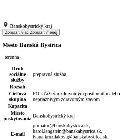
Banskobystrický kraj
Zobraziť viac
Zobraziť menej
Mesto Banská Bystrica
| terénna
Druh
sociálne
prepravná služba
služby
Rozsah
Cieľová
FO s ťažkým zdravotným postihnutím alebo
skupina
nepriaznivým zdravotným stavom
Kapacita
Miesto
Banskobystrický kraj
poskytovania
primator@banskabystrica.sk,
karol.langstein@banskabystrica.sk,
E-mail
ivana.kruzliakova@banskabystrica.sk,