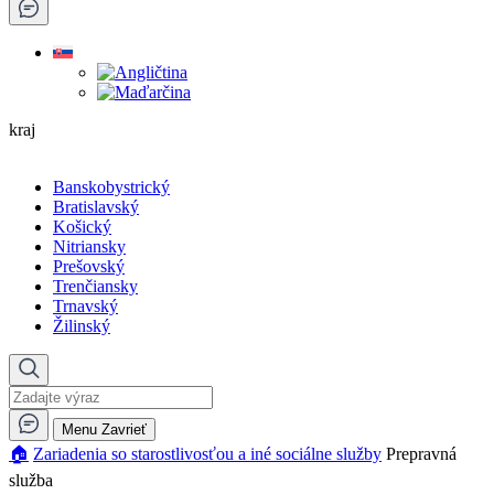
kraj
Banskobystrický
Bratislavský
Košický
Nitriansky
Prešovský
Trenčiansky
Trnavský
Žilinský
Menu
Zavrieť
🏠︎
Zariadenia so starostlivosťou a iné sociálne služby
Prepravná
služba