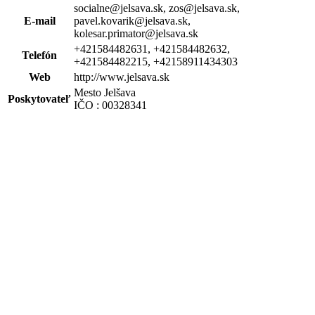
socialne@jelsava.sk, zos@jelsava.sk,
E-mail
pavel.kovarik@jelsava.sk,
kolesar.primator@jelsava.sk
+421584482631, +421584482632,
Telefón
+421584482215, +42158911434303
Web
http://www.jelsava.sk
Mesto Jelšava
Poskytovateľ
IČO : 00328341