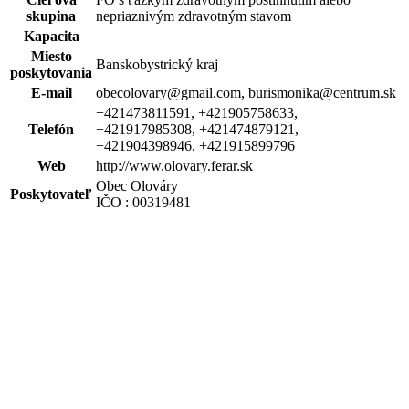
skupina
nepriaznivým zdravotným stavom
Kapacita
Miesto
Banskobystrický kraj
poskytovania
E-mail
obecolovary@gmail.com, burismonika@centrum.sk
+421473811591, +421905758633,
Telefón
+421917985308, +421474879121,
+421904398946, +421915899796
Web
http://www.olovary.ferar.sk
Obec Olováry
Poskytovateľ
IČO : 00319481