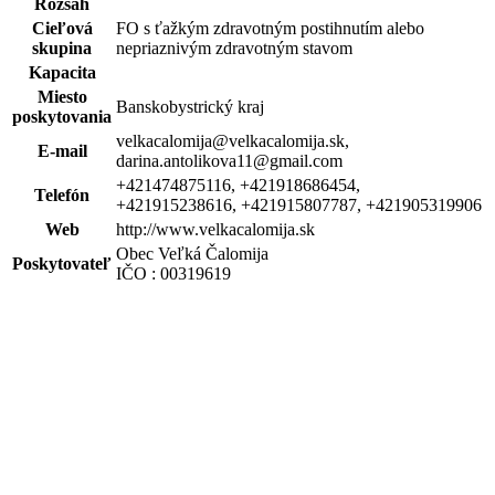
Rozsah
Cieľová
FO s ťažkým zdravotným postihnutím alebo
skupina
nepriaznivým zdravotným stavom
Kapacita
Miesto
Banskobystrický kraj
poskytovania
velkacalomija@velkacalomija.sk,
E-mail
darina.antolikova11@gmail.com
+421474875116, +421918686454,
Telefón
+421915238616, +421915807787, +421905319906
Web
http://www.velkacalomija.sk
Obec Veľká Čalomija
Poskytovateľ
IČO : 00319619