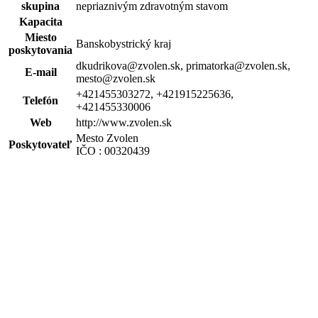
skupina
nepriaznivým zdravotným stavom
Kapacita
Miesto
Banskobystrický kraj
poskytovania
dkudrikova@zvolen.sk, primatorka@zvolen.sk,
E-mail
mesto@zvolen.sk
+421455303272, +421915225636,
Telefón
+421455330006
Web
http://www.zvolen.sk
Mesto Zvolen
Poskytovateľ
IČO : 00320439