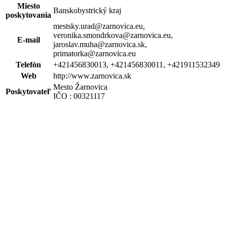
Miesto
Banskobystrický kraj
poskytovania
mestsky.urad@zarnovica.eu,
veronika.smondrkova@zarnovica.eu,
E-mail
jaroslav.muha@zarnovica.sk,
primatorka@zarnovica.eu
Telefón
+421456830013, +421456830011, +421911532349
Web
http://www.zarnovica.sk
Mesto Žarnovica
Poskytovateľ
IČO : 00321117