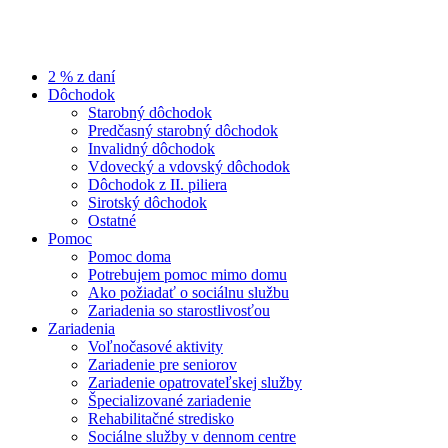
2 % z daní
Dôchodok
Starobný dôchodok
Predčasný starobný dôchodok
Invalidný dôchodok
Vdovecký a vdovský dôchodok
Dôchodok z II. piliera
Sirotský dôchodok
Ostatné
Pomoc
Pomoc doma
Potrebujem pomoc mimo domu
Ako požiadať o sociálnu službu
Zariadenia so starostlivosťou
Zariadenia
Voľnočasové aktivity
Zariadenie pre seniorov
Zariadenie opatrovateľskej služby
Špecializované zariadenie
Rehabilitačné stredisko
Sociálne služby v dennom centre