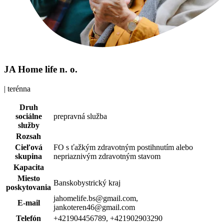
JA Home life n. o.
| terénna
Druh
sociálne
prepravná služba
služby
Rozsah
Cieľová
FO s ťažkým zdravotným postihnutím alebo
skupina
nepriaznivým zdravotným stavom
Kapacita
Miesto
Banskobystrický kraj
poskytovania
jahomelife.bs@gmail.com,
E-mail
jankoteren46@gmail.com
Telefón
+421904456789, +421902903290