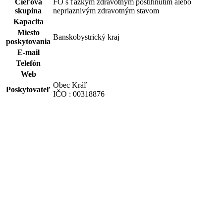
Cieľová
FO s ťažkým zdravotným postihnutím alebo
skupina
nepriaznivým zdravotným stavom
Kapacita
Miesto
Banskobystrický kraj
poskytovania
E-mail
Telefón
Web
Obec Kráľ
Poskytovateľ
IČO : 00318876