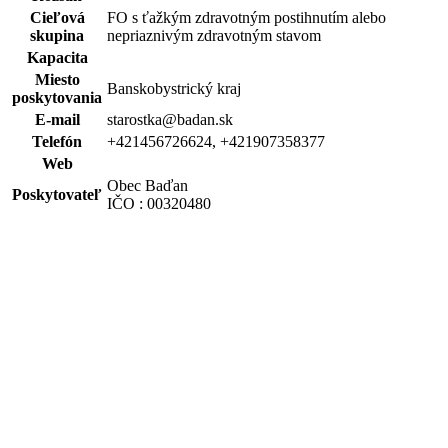
Cieľová
FO s ťažkým zdravotným postihnutím alebo
skupina
nepriaznivým zdravotným stavom
Kapacita
Miesto
Banskobystrický kraj
poskytovania
E-mail
starostka@badan.sk
Telefón
+421456726624, +421907358377
Web
Obec Baďan
Poskytovateľ
IČO : 00320480