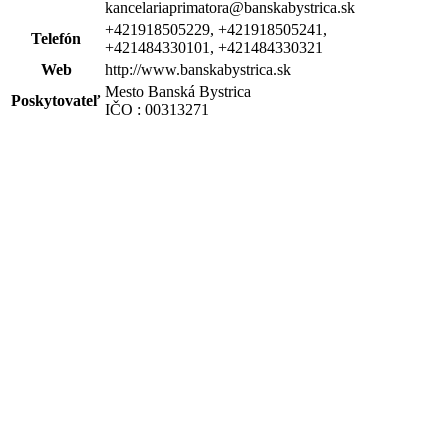
kancelariaprimatora@banskabystrica.sk
+421918505229, +421918505241,
Telefón
+421484330101, +421484330321
Web
http://www.banskabystrica.sk
Mesto Banská Bystrica
Poskytovateľ
IČO : 00313271