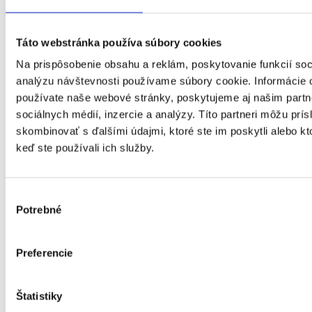
skupina
nepriaznivým zdravotným stavom
Kapacita
Miesto
Táto webstránka používa súbory cookies
Banskobystrický kraj
poskytovania
Na prispôsobenie obsahu a reklám, poskytovanie funkcií soc
E-mail
starosta@obeclenka.sk
Telefón
+421907210236
analýzu návštevnosti používame súbory cookie. Informácie 
Web
https://obeclenka.sk
používate naše webové stránky, poskytujeme aj našim partn
Obec Lenka
sociálnych médií, inzercie a analýzy. Títo partneri môžu prí
Poskytovateľ
IČO : 00649601
skombinovať s ďalšími údajmi, ktoré ste im poskytli alebo kto
keď ste používali ich služby.
Výber
Potrebné
súhlasu
Preferencie
Štatistiky