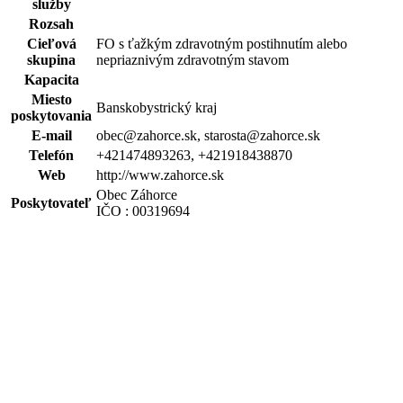
služby
Rozsah
Cieľová
FO s ťažkým zdravotným postihnutím alebo
skupina
nepriaznivým zdravotným stavom
Kapacita
Miesto
Banskobystrický kraj
poskytovania
E-mail
obec@zahorce.sk, starosta@zahorce.sk
Telefón
+421474893263, +421918438870
Web
http://www.zahorce.sk
Obec Záhorce
Poskytovateľ
IČO : 00319694