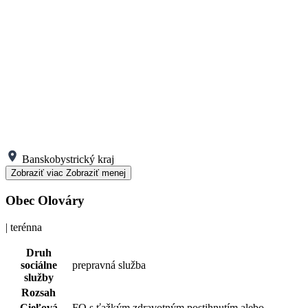
Banskobystrický kraj
Zobraziť viac
Zobraziť menej
Obec Olováry
| terénna
Druh
sociálne
prepravná služba
služby
Rozsah
Cieľová
FO s ťažkým zdravotným postihnutím alebo