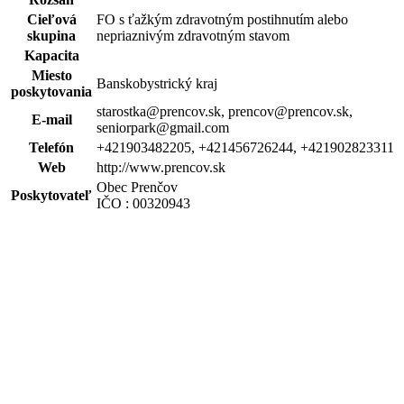
Cieľová
FO s ťažkým zdravotným postihnutím alebo
skupina
nepriaznivým zdravotným stavom
Kapacita
Miesto
Banskobystrický kraj
poskytovania
starostka@prencov.sk, prencov@prencov.sk,
E-mail
seniorpark@gmail.com
Telefón
+421903482205, +421456726244, +421902823311
Web
http://www.prencov.sk
Obec Prenčov
Poskytovateľ
IČO : 00320943