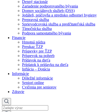
Denný stacionár
Zariadenie podporovaného bývania
Domov sociálnych služieb (DSS)
Jedáleň, práčovňa a stredisko odbornej hygieny
Prepravná služba
Sprievodcovská služba a predčitateľská služba
Tlmočnícka služba
Podpora samostatného bývania
Financie
Hmotná núdza
Preukaz ŤZP
Príspevky pre ŤZP
Príspevok na pohreb
Prídavok na dieťa
Príplatok k prídavku na dieťa
Inflácia – Dotácia
Informácie
Dôležité informácie
Seniori online
Cvičenia pre seniorov
Zdravie