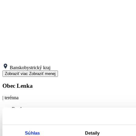
Banskobystrický kraj
Zobraziť viac
Zobraziť menej
Obec Lenka
| terénna
Druh
sociálne
prepravná služba
služby
Rozsah
Súhlas
Detaily
Cieľová
FO s ťažkým zdravotným postihnutím alebo