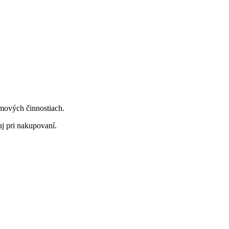
jmových činnostiach.
aj pri nakupovaní.