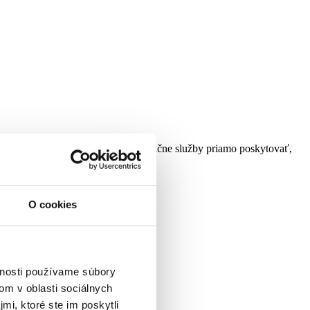
e sociálnej služby a obec vám buď začne služby priamo poskytovať,
O cookies
by sa dozviete na obecnom úrade.
vnosti používame súbory
om v oblasti sociálnych
mi, ktoré ste im poskytli