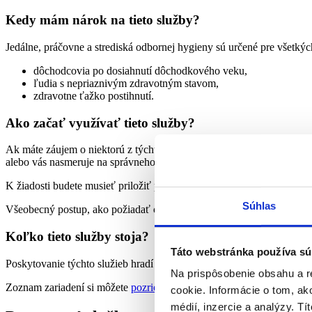
Kedy mám nárok na tieto služby?
Jedálne, práčovne a strediská odbornej hygieny sú určené pre všetkýc
dôchodcovia po dosiahnutí dôchodkového veku,
ľudia s nepriaznivým zdravotným stavom,
zdravotne ťažko postihnutí.
Ako začať využívať tieto služby?
Ak máte záujem o niektorú z týchto služieb,
musíte kontaktovať prí
alebo vás nasmeruje na správneho poskytovateľa pomoci.
K žiadosti budete musieť priložiť potvrdenie o príjme za aktuálny ka
Súhlas
Všeobecný postup, ako požiadať o sociálnu službu,
nájdete tu.
Koľko tieto služby stoja?
Táto webstránka používa sú
Poskytovanie týchto služieb hradí sčasti štát, ale za každé poskytnut
Na prispôsobenie obsahu a r
Zoznam zariadení si môžete
pozrieť tu.
cookie. Informácie o tom, ak
médií, inzercie a analýzy. Tí