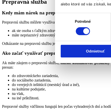
Prepravná služba
alebo ktoré od vás získali, ke
Kedy mám nárok na prepravnú službu?
Výber
Potrebné
súhlasu
Prepravnú službu môžete využívať:
ak ste osoba s ťažkým zdravotným postihnutím odkázanáé na 
máte nepriaznivý zdravotný stav, obmedzenú možnosť pohybu p
Odkázanie na prepravnú službu je potrebné preukázať posudkom, ktor
Odmietnuť
Ako začať využívať prepravnú službu?
Ak máte záujem o prepravnú službu,
musíte kontaktovať
príslušn
presun:
do zdravotníckeho zariadenia,
do sociálneho zariadenia,
do verejných inštitúcií (mestský úrad a iné),
na kultúrne podujatie,
na vlak,
na iné príležitosti.
Prepravné služby väčšinou fungujú len počas vyhradených dní a hodín.