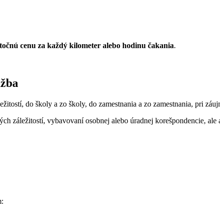
točnú cenu za každý kilometer alebo hodinu čakania
.
užba
ežitostí, do školy a zo školy, do zamestnania a zo zamestnania, pri záu
ch záležitostí, vybavovaní osobnej alebo úradnej korešpondencie, ale 
m: