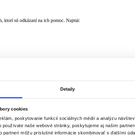
h, ktorí sú odkázaní na ich pomoc. Najmä:
slušný ÚP v mieste trvalého pobytu
. Vyplníte žiadosť o poskytovani
lendárny rok a vyjadrenie lekára o vašom zdravotnom stave.
Detaily
bory cookies
ie budete musieť doplatiť určitú sumu. Presné sumy pre jednotlivé služ
eklám, poskytovanie funkcií sociálnych médií a analýzu návšte
o používate naše webové stránky, poskytujeme aj našim partner
to partneri môžu príslušné informácie skombinovať s ďalšími údaj