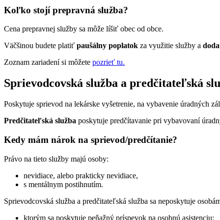
Koľko stojí prepravná služba?
Cena prepravnej služby sa môže líšiť obec od obce.
Väčšinou budete platiť
paušálny poplatok
za využitie služby a
doda
Zoznam zariadení si môžete
pozrieť tu.
Sprievodcovská služba a predčitateľská sl
Poskytuje sprievod na lekárske vyšetrenie, na vybavenie úradných zál
Predčitateľská služba
poskytuje predčítavanie pri vybavovaní úradný
Kedy mám nárok na sprievod/predčítanie?
Právo na tieto služby majú osoby:
nevidiace, alebo prakticky nevidiace,
s mentálnym postihnutím.
Sprievodcovská služba a predčitateľská služba sa neposkytuje osobá
ktorým sa poskytuje peňažný príspevok na osobnú asistenciu;