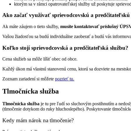
ktorým sa v rámci opatrovateľskej služby už poskytuje sprievod
Ako začať využívať sprievodcovskú a predčitateľskú
Ak máte záujem o tieto služby,
musíte kontaktovať príslušný ÚP
Vašou žiadosťou sa budú individuálne zaoberať a budú vás informova
Koľko stojí sprievodcovská a predčitateľská službu?
Cena služieb sa môže líšiť obec od obce.
Každý úkon má vlastnú stanovenú cenu, ktorú sa dozviete na mestsko
Zoznam zariadení si môžete
pozrieť tu.
Tlmočnícka služba
Tlmočnícka služba
je tu pre ľudí so sluchovým postihnutím a nedoslý
(tlmočenie dotykom do ruky hluchoslepého).
Poskytovanie tlmočnícke
Kedy mám nárok na tlmočenie?