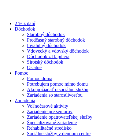
2 % z daní
Dôchodok
Starobný dôchodok
Predčasný starobný dôchodok
Invalidný dôchodok
Vdovecký a vdovský dôchodok
Dôchodok z II. piliera
Sirotský dôchodok
Ostatné
Pomoc
Pomoc doma
Potrebujem pomoc mimo domu
Ako požiadať o sociálnu službu
Zariadenia so starostlivosťou
Zariadenia
Voľnočasové aktivity
Zariadenie pre seniorov
Zariadenie opatrovateľskej služby
Špecializované zariadenie
Rehabilitačné stredisko
Sociálne služby v dennom centre