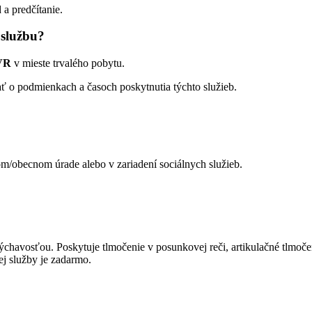
 a predčítanie.
 službu?
SVR
v mieste trvalého pobytu.
ť o podmienkach a časoch poskytnutia týchto služieb.
m/obecnom úrade alebo v zariadení sociálnych služieb.
chavosťou. Poskytuje tlmočenie v posunkovej reči, artikulačné tlmočenie 
j služby je zadarmo.