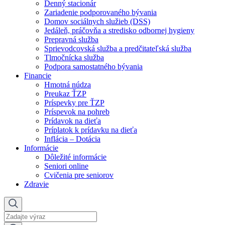
Denný stacionár
Zariadenie podporovaného bývania
Domov sociálnych služieb (DSS)
Jedáleň, práčovňa a stredisko odbornej hygieny
Prepravná služba
Sprievodcovská služba a predčitateľská služba
Tlmočnícka služba
Podpora samostatného bývania
Financie
Hmotná núdza
Preukaz ŤZP
Príspevky pre ŤZP
Príspevok na pohreb
Prídavok na dieťa
Príplatok k prídavku na dieťa
Inflácia – Dotácia
Informácie
Dôležité informácie
Seniori online
Cvičenia pre seniorov
Zdravie