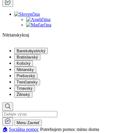
Nitrianskykraj
Banskobystrický
Bratislavský
Košický
Nitriansky
Prešovský
Trenčiansky
Trnavský
Žilinský
Menu
Zavrieť
🏠︎
Sociálna pomoc
Potrebujem pomoc mimo domu