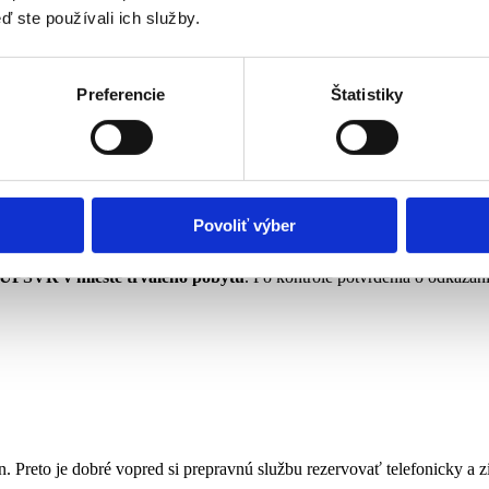
ď ste používali ich služby.
Preferencie
Štatistiky
individuálnu prepravu osobným motorovým vozidlom,
o rovine či schodoch alebo zhoršenú orientáciu.
é vydáva príslušný Úrad práce, sociálnych vecí a rodiny na základe 
Povoliť výber
ý ÚPSVR
v mieste trvalého pobytu
. Po kontrole potvrdenia o odkázan
 Preto je dobré vopred si prepravnú službu rezervovať telefonicky a zis