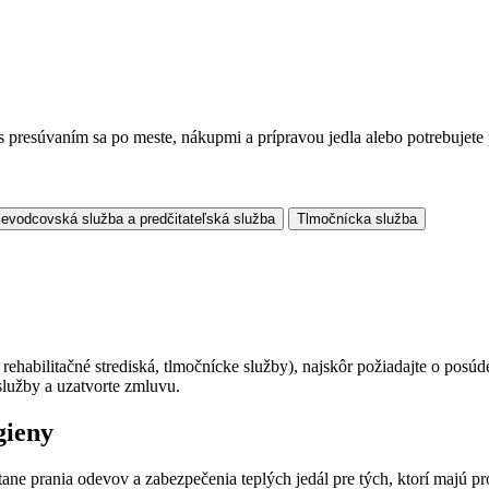
 presúvaním sa po meste, nákupmi a prípravou jedla alebo potrebuje
ievodcovská služba a predčitateľská služba
Tlmočnícka služba
 rehabilitačné strediská, tlmočnícke služby), najskôr požiadajte o po
služby a uzatvorte zmluvu.
gieny
ane prania odevov a zabezpečenia teplých jedál pre tých, ktorí majú pr