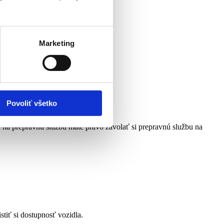
Marketing
zdravotného posudku.
Povoliť všetko
í na prepravnú službu máte právo zavolať si prepravnú službu na
tiť si dostupnosť vozidla.