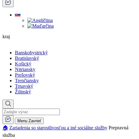
kraj
Banskobystrický
Bratislavský
Košický
Nitriansky
Prešovský
Trenčiansky
Trnavský
Žilinský
Menu
Zavrieť
🏠︎
Zariadenia so starostlivosťou a iné sociálne služby
Prepravná
služba