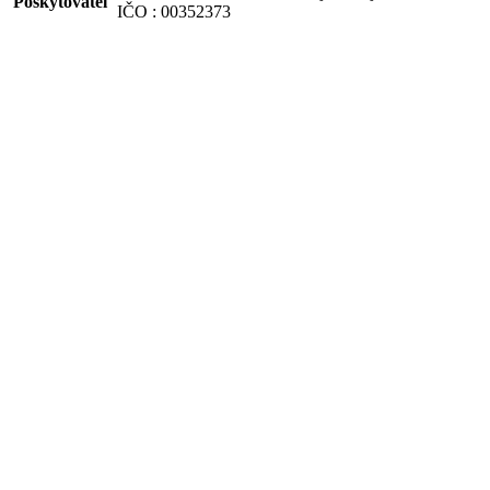
Poskytovateľ
IČO : 00352373