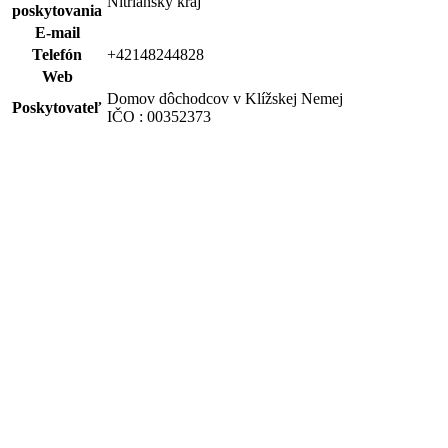
Nitriansky kraj
poskytovania
E-mail
Telefón
+42148244828
Web
Domov dôchodcov v Klížskej Nemej
Poskytovateľ
IČO : 00352373