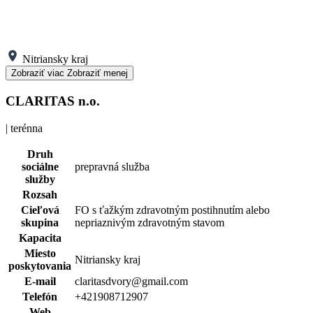
Nitriansky kraj
Zobraziť viac
Zobraziť menej
CLARITAS n.o.
| terénna
Druh
sociálne
prepravná služba
služby
Rozsah
Cieľová
FO s ťažkým zdravotným postihnutím alebo
skupina
nepriaznivým zdravotným stavom
Kapacita
Miesto
Nitriansky kraj
poskytovania
E-mail
claritasdvory@gmail.com
Telefón
+421908712907
Web