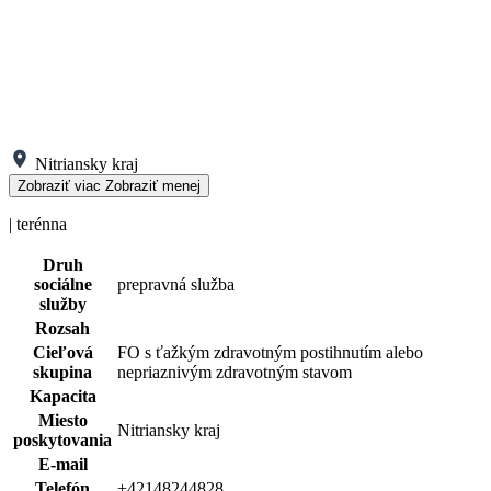
Nitriansky kraj
Zobraziť viac
Zobraziť menej
| terénna
Druh
sociálne
prepravná služba
služby
Rozsah
Cieľová
FO s ťažkým zdravotným postihnutím alebo
skupina
nepriaznivým zdravotným stavom
Kapacita
Miesto
Nitriansky kraj
poskytovania
E-mail
Telefón
+42148244828