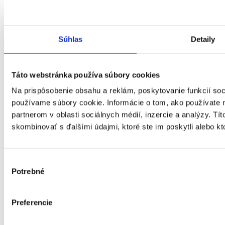
Nitriansky kraj
Súhlas
Detaily
Zobraziť viac
Zobraziť menej
Mesto Nové Zámky
Táto webstránka používa súbory cookies
| terénna
Na prispôsobenie obsahu a reklám, poskytovanie funkcií soc
Druh
používame súbory cookie. Informácie o tom, ako používate 
sociálne
prepravná služba
partnerom v oblasti sociálnych médií, inzercie a analýzy. Tít
služby
skombinovať s ďalšími údajmi, ktoré ste im poskytli alebo kto
Rozsah
Cieľová
FO s ťažkým zdravotným postihnutím alebo
skupina
nepriaznivým zdravotným stavom
Výber
Kapacita
Potrebné
Miesto
súhlasu
Nitriansky kraj
poskytovania
E-mail
primator@novezamky.sk
Preferencie
Telefón
+42135640225
Web