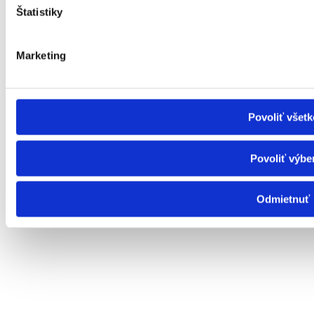
Mesto Nové Zámky
Poskytovateľ
Štatistiky
IČO : 00309150
Marketing
Povoliť všetk
Povoliť výbe
Odmietnuť