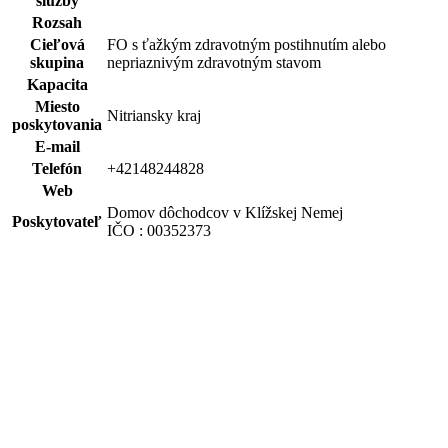
služby
Rozsah
Cieľová
FO s ťažkým zdravotným postihnutím alebo
skupina
nepriaznivým zdravotným stavom
Kapacita
Miesto
Nitriansky kraj
poskytovania
E-mail
Telefón
+42148244828
Web
Domov dôchodcov v Klížskej Nemej
Poskytovateľ
IČO : 00352373