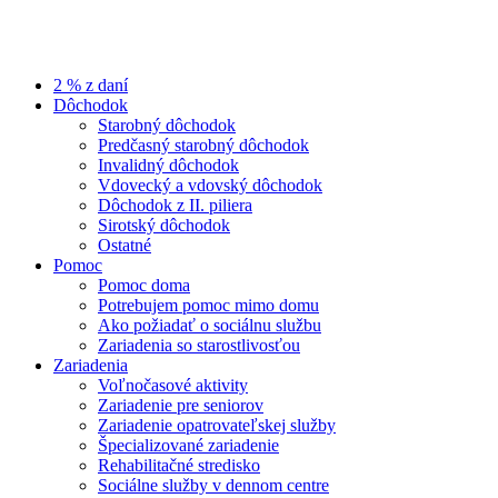
2 % z daní
Dôchodok
Starobný dôchodok
Predčasný starobný dôchodok
Invalidný dôchodok
Vdovecký a vdovský dôchodok
Dôchodok z II. piliera
Sirotský dôchodok
Ostatné
Pomoc
Pomoc doma
Potrebujem pomoc mimo domu
Ako požiadať o sociálnu službu
Zariadenia so starostlivosťou
Zariadenia
Voľnočasové aktivity
Zariadenie pre seniorov
Zariadenie opatrovateľskej služby
Špecializované zariadenie
Rehabilitačné stredisko
Sociálne služby v dennom centre