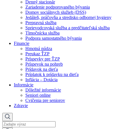
Denný stacionár
Zariadenie podporovaného bývania
Domov sociálnych služieb (DSS)
Jedáleň, práčovňa a stredisko odbornej hygieny
Prepravná služba
Sprievodcovská služba a predčitateľská služba
Tlmočnícka služba
Podpora samostatného bývania
Financie
Hmotná núdza
Preukaz ŤZP
Príspevky pre ŤZP
Príspevok na pohreb
Prídavok na dieťa
Príplatok k prídavku na dieťa
Inflácia – Dotácia
Informácie
Dôležité informácie
Seniori online
Cvičenia pre seniorov
Zdravie