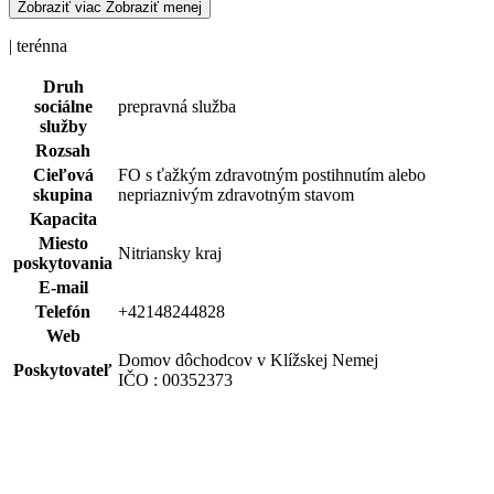
Zobraziť viac
Zobraziť menej
| terénna
Druh
sociálne
prepravná služba
služby
Rozsah
Cieľová
FO s ťažkým zdravotným postihnutím alebo
skupina
nepriaznivým zdravotným stavom
Kapacita
Miesto
Nitriansky kraj
poskytovania
E-mail
Telefón
+42148244828
Web
Domov dôchodcov v Klížskej Nemej
Poskytovateľ
IČO : 00352373