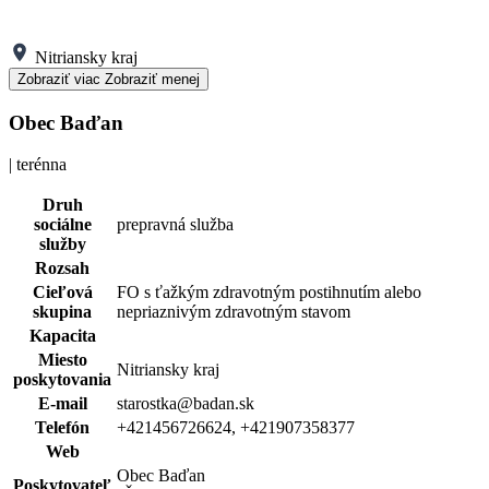
Nitriansky kraj
Zobraziť viac
Zobraziť menej
Obec Baďan
| terénna
Druh
sociálne
prepravná služba
služby
Rozsah
Cieľová
FO s ťažkým zdravotným postihnutím alebo
skupina
nepriaznivým zdravotným stavom
Kapacita
Miesto
Nitriansky kraj
poskytovania
E-mail
starostka@badan.sk
Telefón
+421456726624, +421907358377
Web
Obec Baďan
Poskytovateľ