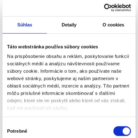
Peňažný príspevok sa poskytne, ak:
priemerný mesačný príjem domácnosti
za posledných šesť
mesiacov predchádzajúcich mesiacu, v ktorom bola podaná
Súhlas
Detaily
O cookies
žiadosť, je najviac vo výške 1,81-násobku životného minima.
žiadny člen domácnosti
neobdržal v roku 2022 žiadnu
pomoc formou dotácie, zvýšenia sumy dávky a príspevkov
alebo formou 13. dôchodku.
Táto webstránka používa súbory cookies
Výška príspevku
Na prispôsobenie obsahu a reklám, poskytovanie funkcií
sociálnych médií a analýzu návštevnosti používame
Jednorazová dotácia je vo výške 100 eur.
súbory cookie. Informácie o tom, ako používate naše
webové stránky, poskytujeme aj našim partnerom v
Žiadosť o príspevok
oblasti sociálnych médií, inzercie a analýzy. Títo partneri
môžu príslušné informácie skombinovať s ďalšími
Žiadosť o priznanie príspevku sa podáva písomne na príslušnom
údajmi, ktoré ste im poskytli alebo ktoré od vás získali,
úrade práce, sociálnych vecí a rodiny podľa miesta trvalého pobytu
žiadateľa. Nárok na príspevok si oprávnená osoba môže uplatniť aj
keď ste používali ich služby.
elektronickými prostriedkami a zaručeným elektronickým podpisom
oprávnenej osoby.
Výber
Povinnosti oprávnenej osoby
Potrebné
súhlasu