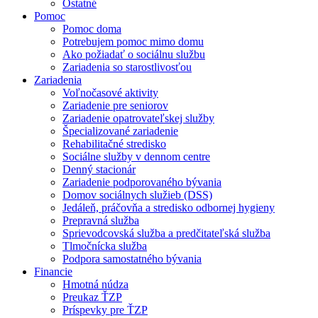
Ostatné
Pomoc
Pomoc doma
Potrebujem pomoc mimo domu
Ako požiadať o sociálnu službu
Zariadenia so starostlivosťou
Zariadenia
Voľnočasové aktivity
Zariadenie pre seniorov
Zariadenie opatrovateľskej služby
Špecializované zariadenie
Rehabilitačné stredisko
Sociálne služby v dennom centre
Denný stacionár
Zariadenie podporovaného bývania
Domov sociálnych služieb (DSS)
Jedáleň, práčovňa a stredisko odbornej hygieny
Prepravná služba
Sprievodcovská služba a predčitateľská služba
Tlmočnícka služba
Podpora samostatného bývania
Financie
Hmotná núdza
Preukaz ŤZP
Príspevky pre ŤZP