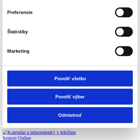
Osoba, ktorej sa poskytuje príspevok, je povinná:
Preferencie
preukázať skutočnosti rozhodujúce na priznanie príspevku,
písomne oznámiť príslušnému úradu do 8 dní zmeny v
skutočnostiach rozhodujúcich pre trvanie nároku.
Štatistiky
Zánik nároku
Marketing
Nárok na príspevok zanikne, ak:
sa príspevok poskytol neprávom alebo jeho poskytovanie
prestalo plniť svoj účel,
sa zmenia skutočnosti rozhodujúce na trvanie nároku,
Povoliť všetko
dňom smrti osoby, ktorej sa príspevok poskytoval.
Viac informácií:
Povoliť výber
Prehľad a podmienky poskytovania inflačnej pomoci (gov.sk)
Odmietnuť
Ďalšie články
Seniori Online