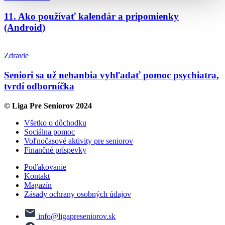
11. Ako používať kalendár a pripomienky
(Android)
Zdravie
Seniori sa už nehanbia vyhľadať pomoc psychiatra,
tvrdí odborníčka
© Liga Pre Seniorov 2024
Všetko o dôchodku
Sociálna pomoc
Voľnočasové aktivity pre seniorov
Finančné príspevky
Poďakovanie
Kontakt
Magazín
Zásady ochrany osobných údajov
info@ligapreseniorov.sk