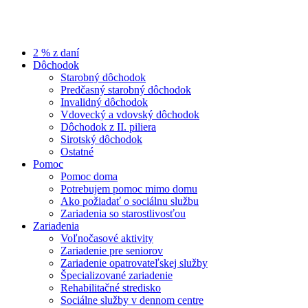
2 % z daní
Dôchodok
Starobný dôchodok
Predčasný starobný dôchodok
Invalidný dôchodok
Vdovecký a vdovský dôchodok
Dôchodok z II. piliera
Sirotský dôchodok
Ostatné
Pomoc
Pomoc doma
Potrebujem pomoc mimo domu
Ako požiadať o sociálnu službu
Zariadenia so starostlivosťou
Zariadenia
Voľnočasové aktivity
Zariadenie pre seniorov
Zariadenie opatrovateľskej služby
Špecializované zariadenie
Rehabilitačné stredisko
Sociálne služby v dennom centre