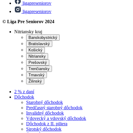
ligapreseniorov
ligapreseniorov
© Liga Pre Seniorov 2024
Nitriansky kraj
Banskobystrický
Bratislavský
Košický
Nitriansky
Prešovský
Trenčiansky
Trnavský
Žilinský
2 % z daní
Dôchodok
Starobný dôchodok
Predčasný starobný dôchodok
Invalidný dôchodok
Vdovecký a vdovský dôchodok
Dôchodok z II. piliera
Sirotský dôchodok