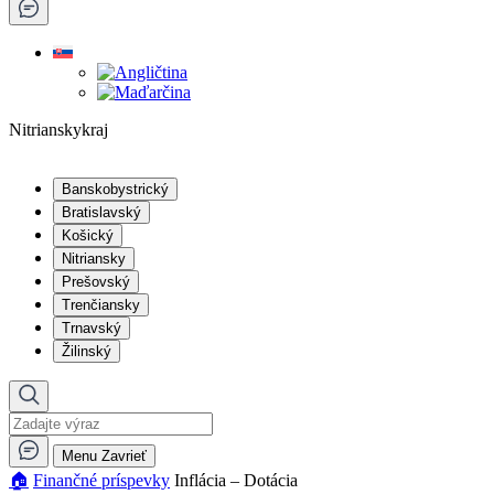
Nitrianskykraj
Banskobystrický
Bratislavský
Košický
Nitriansky
Prešovský
Trenčiansky
Trnavský
Žilinský
Menu
Zavrieť
🏠︎
Finančné príspevky
Inflácia – Dotácia