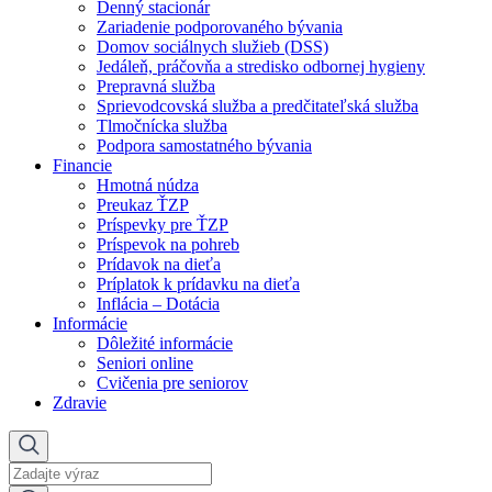
Denný stacionár
Zariadenie podporovaného bývania
Domov sociálnych služieb (DSS)
Jedáleň, práčovňa a stredisko odbornej hygieny
Prepravná služba
Sprievodcovská služba a predčitateľská služba
Tlmočnícka služba
Podpora samostatného bývania
Financie
Hmotná núdza
Preukaz ŤZP
Príspevky pre ŤZP
Príspevok na pohreb
Prídavok na dieťa
Príplatok k prídavku na dieťa
Inflácia – Dotácia
Informácie
Dôležité informácie
Seniori online
Cvičenia pre seniorov
Zdravie