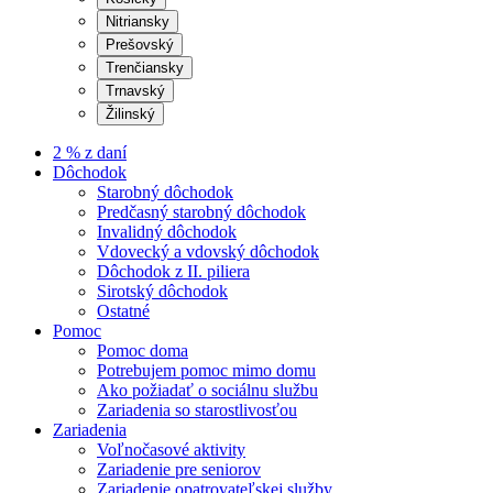
Nitriansky
Prešovský
Trenčiansky
Trnavský
Žilinský
2 % z daní
Dôchodok
Starobný dôchodok
Predčasný starobný dôchodok
Invalidný dôchodok
Vdovecký a vdovský dôchodok
Dôchodok z II. piliera
Sirotský dôchodok
Ostatné
Pomoc
Pomoc doma
Potrebujem pomoc mimo domu
Ako požiadať o sociálnu službu
Zariadenia so starostlivosťou
Zariadenia
Voľnočasové aktivity
Zariadenie pre seniorov
Zariadenie opatrovateľskej služby