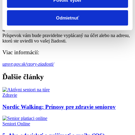
Povoliť výber
ste si pri vyplnení žiadosti nevedeli s niečím poradiť, pracovníci
úradu vám radi pomôžu.
3
Odmietnuť
Počkajte na vyjadrenie úradu. Toto môže prebehnúť okamžite, v
náročnejších prípadoch to môže trvať až 60 dní.
4
Príspevok vám bude pravidelne vyplácaný na účet alebo na adresu,
ktorú ste uviedli vo vašej žiadosti.
Viac informácií:
upsvr.gov.sk/vzory-ziadosti/
Ďalšie články
Zdravie
Nordic Walking: Prínosy pre zdravie seniorov
Seniori Online