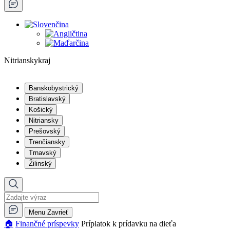
Nitrianskykraj
Banskobystrický
Bratislavský
Košický
Nitriansky
Prešovský
Trenčiansky
Trnavský
Žilinský
Menu
Zavrieť
🏠︎
Finančné príspevky
Príplatok k prídavku na dieťa