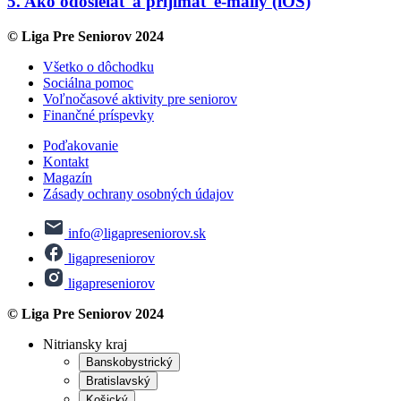
5. Ako odosielať a prijímať e-maily (iOS)
© Liga Pre Seniorov 2024
Všetko o dôchodku
Sociálna pomoc
Voľnočasové aktivity pre seniorov
Finančné príspevky
Poďakovanie
Kontakt
Magazín
Zásady ochrany osobných údajov
info@ligapreseniorov.sk
ligapreseniorov
ligapreseniorov
© Liga Pre Seniorov 2024
Nitriansky kraj
Banskobystrický
Bratislavský
Košický