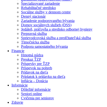
Špecializované zariadenie
Rehabilitačné stredisko
Sociálne služby v dennom centre
Denný stacionár
Zariadenie podporovaného bývania
Domov sociálnych služieb (DSS)
Jedáleň, práčovňa a stredisko odbornej hygieny
Prepravná služba
Sprievodcovská služba a predčitateľská služba
Tlmočnícka služba
Podpora samostatného bývania
Financie
Hmotná núdza
Preukaz ŤZP
Príspevky pre ŤZP
Príspevok na pohreb
Prídavok na dieťa
Príplatok k prídavku na dieťa
Inflácia – Dotácia
Informácie
Dôležité informácie
Seniori online
Cvičenia pre seniorov
Zdravie