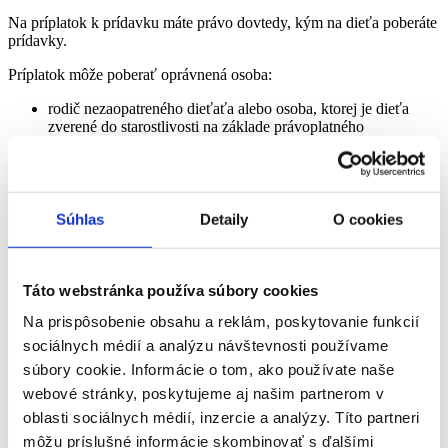
Na príplatok k prídavku máte právo dovtedy, kým na dieťa poberáte
prídavky.
Príplatok môže poberať oprávnená osoba:
rodič nezaopatreného dieťaťa alebo osoba, ktorej je dieťa
zverené do starostlivosti na základe právoplatného
rozhodnutia súdu;
poberateľ starobného dôchodku, predčasného starobného
dôchodku, invalidného dôchodku (so znížením schopnosti
vykonávať zárobkovú činnosť o viac ako 70 %), výsluhového
dôchodku alebo dôchodkovej dávky toho istého druhu v
Súhlas
Detaily
O cookies
cudzine.
Oprávnená osoba ani druhá fyzická osoba (napr. druhý rodič, druhý
náhradný rodič alebo manžel rodiča, ktorý nie je rodičom
Táto webstránka používa súbory cookies
nezaopatreného dieťaťa, ak žijú s nezaopatreným dieťaťom v
Na prispôsobenie obsahu a reklám, poskytovanie funkcií
domácnosti) nesmú vykonávať zárobkovú činnosť a nesmie im byť
priznaný daňový bonus na nezaopatrené dieťa.
sociálnych médií a analýzu návštevnosti používame
súbory cookie. Informácie o tom, ako používate naše
Pozor!
webové stránky, poskytujeme aj našim partnerom v
oblasti sociálnych médií, inzercie a analýzy. Títo partneri
Ak má právo na príspevok viac osôb, poberať ho môže iba jedna z
nich.
môžu príslušné informácie skombinovať s ďalšími