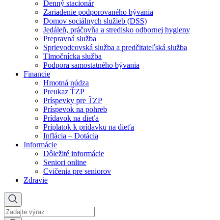
Denný stacionár
Zariadenie podporovaného bývania
Domov sociálnych služieb (DSS)
Jedáleň, práčovňa a stredisko odbornej hygieny
Prepravná služba
Sprievodcovská služba a predčitateľská služba
Tlmočnícka služba
Podpora samostatného bývania
Financie
Hmotná núdza
Preukaz ŤZP
Príspevky pre ŤZP
Príspevok na pohreb
Prídavok na dieťa
Príplatok k prídavku na dieťa
Inflácia – Dotácia
Informácie
Dôležité informácie
Seniori online
Cvičenia pre seniorov
Zdravie