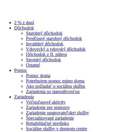
2 % z daní
Dôchodok
Starobný dôchodok
Predčasný starobný dôchodok
Invalidný dôchodok
Vdovecký a vdovský dôchodok
Dôchodok z II. piliera
Sirotský dôchodok
Ostatné
Pomoc
Pomoc doma
Potrebujem pomoc mimo domu
Ako požiadať o sociálnu službu
Zariadenia so starostlivosťou
Zariadenia
Voľnočasové aktivity
Zariadenie pre seniorov
Zariadenie opatrovateľskej služby
Špecializované zariadenie
Rehabilitačné stredisko
Sociálne služby v dennom centre