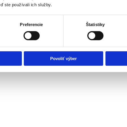
ď ste používali ich služby.
Preferencie
Štatistiky
nepriaznivým zdravotným stavom
Povoliť výber