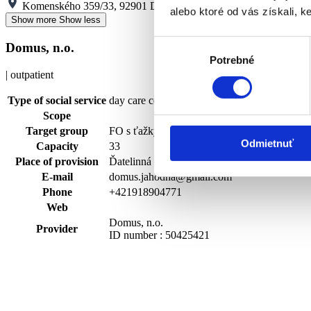
Komenského 359/33, 92901 Dunajská Streda
alebo ktoré od vás získali, ke
Show more
Show less
Výber
Domus, n.o.
Potrebné
súhlasu
| outpatient
Type of social service
day care center
Scope
Target group
FO s ťažkým zdravotným postihnutím alebo 
Odmietnuť
Capacity
33
Place of provision
Ďatelinná ulica 544/8, 93021 Jahodná
E-mail
domus.jahodna@gmail.com
Phone
+421918904771
Web
Domus, n.o.
Provider
ID number : 50425421