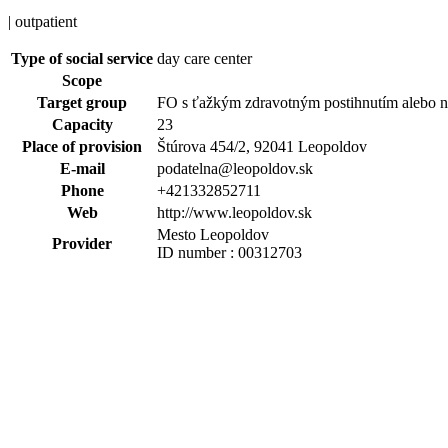
| outpatient
Type of social service
day care center
Scope
Target group
FO s ťažkým zdravotným postihnutím alebo 
Capacity
23
Place of provision
Štúrova 454/2, 92041 Leopoldov
E-mail
podatelna@leopoldov.sk
Phone
+421332852711
Web
http://www.leopoldov.sk
Mesto Leopoldov
Provider
ID number : 00312703