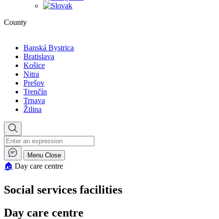
County
Banská Bystrica
Bratislava
Košice
Nitra
Prešov
Trenčín
Trnava
Žilina
Menu
Close
🏠︎
Day care centre
Social services facilities
Day care centre