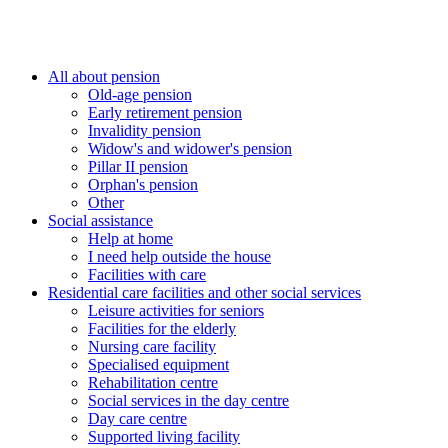
All about pension
Old-age pension
Early retirement pension
Invalidity pension
Widow's and widower's pension
Pillar II pension
Orphan's pension
Other
Social assistance
Help at home
I need help outside the house
Facilities with care
Residential care facilities and other social services
Leisure activities for seniors
Facilities for the elderly
Nursing care facility
Specialised equipment
Rehabilitation centre
Social services in the day centre
Day care centre
Supported living facility