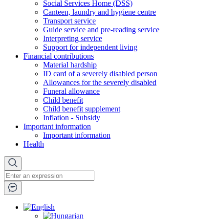
Social Services Home (DSS)
Canteen, laundry and hygiene centre
Transport service
Guide service and pre-reading service
Interpreting service
Support for independent living
Financial contributions
Material hardship
ID card of a severely disabled person
Allowances for the severely disabled
Funeral allowance
Child benefit
Child benefit supplement
Inflation - Subsidy
Important information
Important information
Health