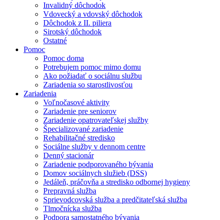
Invalidný dôchodok
Vdovecký a vdovský dôchodok
Dôchodok z II. piliera
Sirotský dôchodok
Ostatné
Pomoc
Pomoc doma
Potrebujem pomoc mimo domu
Ako požiadať o sociálnu službu
Zariadenia so starostlivosťou
Zariadenia
Voľnočasové aktivity
Zariadenie pre seniorov
Zariadenie opatrovateľskej služby
Špecializované zariadenie
Rehabilitačné stredisko
Sociálne služby v dennom centre
Denný stacionár
Zariadenie podporovaného bývania
Domov sociálnych služieb (DSS)
Jedáleň, práčovňa a stredisko odbornej hygieny
Prepravná služba
Sprievodcovská služba a predčitateľská služba
Tlmočnícka služba
Podpora samostatného bývania