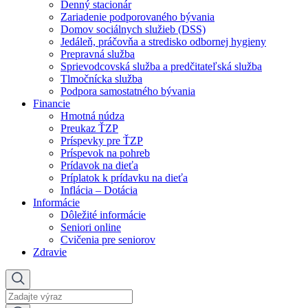
Denný stacionár
Zariadenie podporovaného bývania
Domov sociálnych služieb (DSS)
Jedáleň, práčovňa a stredisko odbornej hygieny
Prepravná služba
Sprievodcovská služba a predčitateľská služba
Tlmočnícka služba
Podpora samostatného bývania
Financie
Hmotná núdza
Preukaz ŤZP
Príspevky pre ŤZP
Príspevok na pohreb
Prídavok na dieťa
Príplatok k prídavku na dieťa
Inflácia – Dotácia
Informácie
Dôležité informácie
Seniori online
Cvičenia pre seniorov
Zdravie