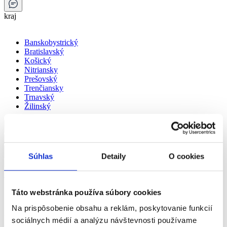
kraj
Banskobystrický
Bratislavský
Košický
Nitriansky
Prešovský
Trenčiansky
Trnavský
Žilinský
Menu
Zavrieť
Súhlas
Detaily
O cookies
🏠︎
Zariadenie sociálnych služieb Hrabiny
Táto webstránka používa súbory cookies
Zariadenie sociálnych služieb
Na prispôsobenie obsahu a reklám, poskytovanie funkcií
Hrabiny
sociálnych médií a analýzu návštevnosti používame