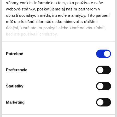
súbory cookie. Informácie o tom, ako používate naše
webové stránky, poskytujeme aj našim partnerom v
25.09.2025
oblasti sociálnych médií, inzercie a analýzy. Títo partneri
Ďalšie články
môžu príslušné informácie skombinovať s ďalšími
údajmi, ktoré ste im poskytli alebo ktoré od vás získali,
keď ste používali ich služby.
Cvičenia pre seniorov
7. Mobilita a pohyblivosť
Výber
Potrebné
súhlasu
Seniori Online
Preferencie
7. Ako surfovať na internete cez smartfón (Android)
© Liga Pre Seniorov 2024
Štatistiky
Všetko o dôchodku
Sociálna pomoc
Voľnočasové aktivity pre seniorov
Marketing
Finančné príspevky
Poďakovanie