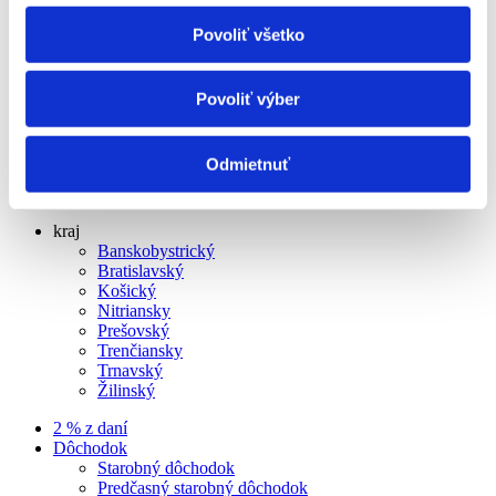
Kontakt
Magazín
Povoliť všetko
Zásady ochrany osobných údajov
info@ligapreseniorov.sk
Povoliť výber
ligapreseniorov
ligapreseniorov
Odmietnuť
© Liga Pre Seniorov 2024
kraj
Banskobystrický
Bratislavský
Košický
Nitriansky
Prešovský
Trenčiansky
Trnavský
Žilinský
2 % z daní
Dôchodok
Starobný dôchodok
Predčasný starobný dôchodok