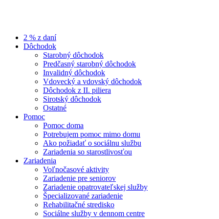
2 % z daní
Dôchodok
Starobný dôchodok
Predčasný starobný dôchodok
Invalidný dôchodok
Vdovecký a vdovský dôchodok
Dôchodok z II. piliera
Sirotský dôchodok
Ostatné
Pomoc
Pomoc doma
Potrebujem pomoc mimo domu
Ako požiadať o sociálnu službu
Zariadenia so starostlivosťou
Zariadenia
Voľnočasové aktivity
Zariadenie pre seniorov
Zariadenie opatrovateľskej služby
Špecializované zariadenie
Rehabilitačné stredisko
Sociálne služby v dennom centre