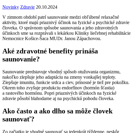
Novinky
Zdravie
20.10.2024
V zimnom období patrí saunovanie medzi obľúbené relaxačné
aktivity, ktoré majú priaznivý účinok na fyzické a psychické zdravie
človeka. O správnom spôsobe saunovania a jeho zdravotných
účinkoch sme sa rozprávali s lekárkou Kliniky liečebnej rehabilitácie
Nemocnice Košice-Šaca MUDr. Janou Zápachovou.
Aké zdravotné benefity prináša
saunovanie?
Saunovanie predstavuje vhodný spôsob otužovania organizmu,
nakoľko zlepšuje jeho adaptáciu na zmeny vonkajšej teploty.
Zlepšuje imunitu, funkcie srdca a ciev, prínosné je tiež pre pokožku.
Okrem toho zvyšuje produkciu endorfínov (hormón šťastia)
a rastového hormónu. Popri priaznivých účinkoch na fyzické
zdravie pôsobí blahodarne aj na psychickú pohodu človeka.
Ako často a ako dlho sa môže človek
saunovať?
Zo začiatku je vhodné saunovať sa jedenkrát týždenne, neskôr