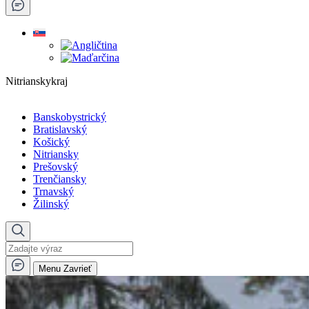
Nitrianskykraj
Banskobystrický
Bratislavský
Košický
Nitriansky
Prešovský
Trenčiansky
Trnavský
Žilinský
Menu
Zavrieť