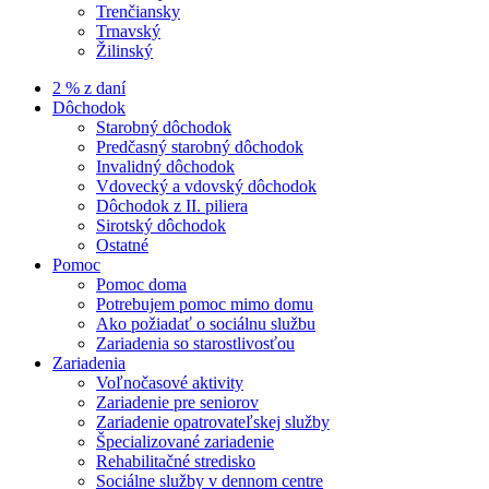
Trenčiansky
Trnavský
Žilinský
2 % z daní
Dôchodok
Starobný dôchodok
Predčasný starobný dôchodok
Invalidný dôchodok
Vdovecký a vdovský dôchodok
Dôchodok z II. piliera
Sirotský dôchodok
Ostatné
Pomoc
Pomoc doma
Potrebujem pomoc mimo domu
Ako požiadať o sociálnu službu
Zariadenia so starostlivosťou
Zariadenia
Voľnočasové aktivity
Zariadenie pre seniorov
Zariadenie opatrovateľskej služby
Špecializované zariadenie
Rehabilitačné stredisko
Sociálne služby v dennom centre