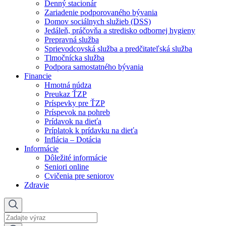
Denný stacionár
Zariadenie podporovaného bývania
Domov sociálnych služieb (DSS)
Jedáleň, práčovňa a stredisko odbornej hygieny
Prepravná služba
Sprievodcovská služba a predčitateľská služba
Tlmočnícka služba
Podpora samostatného bývania
Financie
Hmotná núdza
Preukaz ŤZP
Príspevky pre ŤZP
Príspevok na pohreb
Prídavok na dieťa
Príplatok k prídavku na dieťa
Inflácia – Dotácia
Informácie
Dôležité informácie
Seniori online
Cvičenia pre seniorov
Zdravie