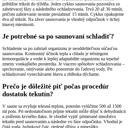
približne trikrát do týždňa. Jeden cyklus saunovania pozostáva zo
zahrievacej fázy a následného ochladzovania. Trvá 20 až 30 minút,
pričom zahrievanie nesmie presiahnuť 15 minút. Cyklus opakujeme
dva až trikrát. Na záver saunovania je vhodný odpočinok v tichej
tmavej miestnosti.
Je potrebné sa po saunovaní schladiť?
Schladenie sa po zahriatí organizmu je neoddeliteľnou súčasťou
saunovania. Kontrastný účinok tepla a chladu je tréningom
termoregulácie a vedie k lepšej adaptabilite organizmu na tepelné
zmeny vonkajšieho prostredia. Je viacero spôsobov schladzovania –
sprchovanie, omývanie alebo ponorenie do ľadovej vody. Pri
schladzovaní vynechávame hlavu a zhlboka dýchame.
Prečo je dôležité piť počas procedúr
dostatok tekutín?
V saune sa zvyšuje telesná teplota, potením vylúčime 500 až 1500
ml potu. Pri nedostatočnom príjme tekutín môže dôjsť k dehydratácii
a zníženiu krvného tlaku. Je vhodné vypiť primerané množstvo
tekutín pred saunovaním a následne vo fáze odpočinku. Vhodná je
čistá voda, bylinkové čaje, riedené džúsy a minerálky.