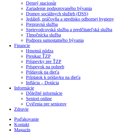
Denný stacionár
Zariadenie podporovaného bývania
Domov sociálnych služieb (DSS)
Jedáleň, práčovňa a stredisko odbornej hygieny
Prepravná služba
Sprievodcovská služba a predčitateľská služba
Tlmočnícka služba
Podpora samostatného bývania
Financie
Hmotná núdza
Preukaz ŤZP
Príspevky pre ŤZP
Príspevok na pohreb
Prídavok na dieťa
Príplatok k prídavku na dieťa
Inflácia – Dotácia
Informácie
Dôležité informácie
Seniori online
Cvičenia pre seniorov
Zdravie
Poďakovanie
Kontakt
Magazín