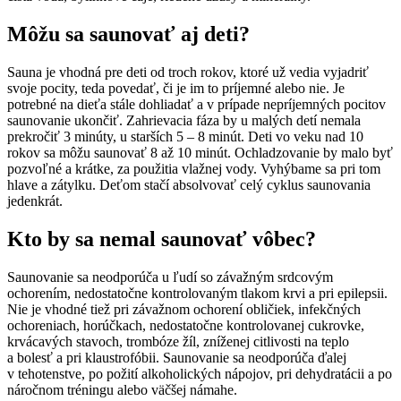
Môžu sa saunovať aj deti?
Sauna je vhodná pre deti od troch rokov, ktoré už vedia vyjadriť
svoje pocity, teda povedať, či je im to príjemné alebo nie. Je
potrebné na dieťa stále dohliadať a v prípade nepríjemných pocitov
saunovanie ukončiť. Zahrievacia fáza by u malých detí nemala
prekročiť 3 minúty, u starších 5 – 8 minút. Deti vo veku nad 10
rokov sa môžu saunovať 8 až 10 minút. Ochladzovanie by malo byť
pozvoľné a krátke, za použitia vlažnej vody. Vyhýbame sa pri tom
hlave a zátylku. Deťom stačí absolvovať celý cyklus saunovania
jedenkrát.
Kto by sa nemal saunovať vôbec?
Saunovanie sa neodporúča u ľudí so závažným srdcovým
ochorením, nedostatočne kontrolovaným tlakom krvi a pri epilepsii.
Nie je vhodné tiež pri závažnom ochorení obličiek, infekčných
ochoreniach, horúčkach, nedostatočne kontrolovanej cukrovke,
krvácavých stavoch, trombóze žíl, zníženej citlivosti na teplo
a bolesť a pri klaustrofóbii. Saunovanie sa neodporúča ďalej
v tehotenstve, po požití alkoholických nápojov, pri dehydratácii a po
náročnom tréningu alebo väčšej námahe.