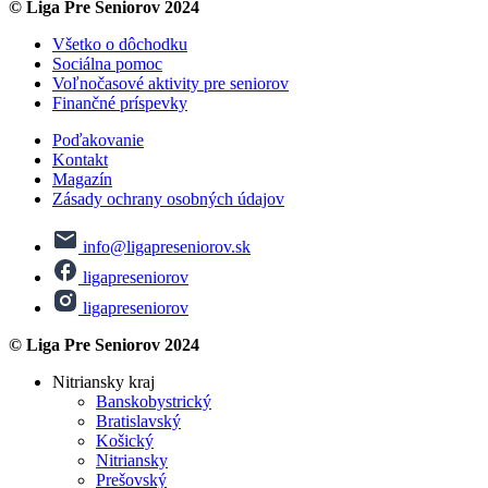
© Liga Pre Seniorov 2024
Všetko o dôchodku
Sociálna pomoc
Voľnočasové aktivity pre seniorov
Finančné príspevky
Poďakovanie
Kontakt
Magazín
Zásady ochrany osobných údajov
info@ligapreseniorov.sk
ligapreseniorov
ligapreseniorov
© Liga Pre Seniorov 2024
Nitriansky kraj
Banskobystrický
Bratislavský
Košický
Nitriansky
Prešovský