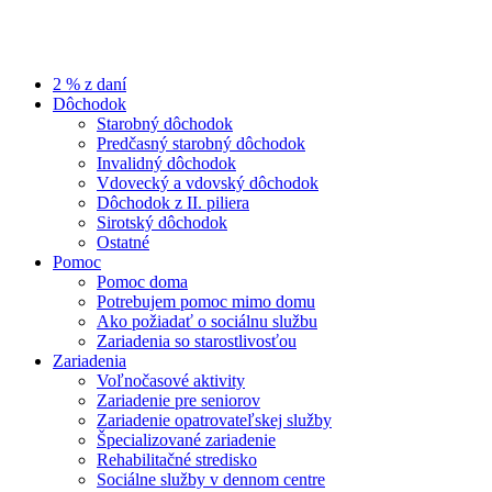
2 % z daní
Dôchodok
Starobný dôchodok
Predčasný starobný dôchodok
Invalidný dôchodok
Vdovecký a vdovský dôchodok
Dôchodok z II. piliera
Sirotský dôchodok
Ostatné
Pomoc
Pomoc doma
Potrebujem pomoc mimo domu
Ako požiadať o sociálnu službu
Zariadenia so starostlivosťou
Zariadenia
Voľnočasové aktivity
Zariadenie pre seniorov
Zariadenie opatrovateľskej služby
Špecializované zariadenie
Rehabilitačné stredisko
Sociálne služby v dennom centre