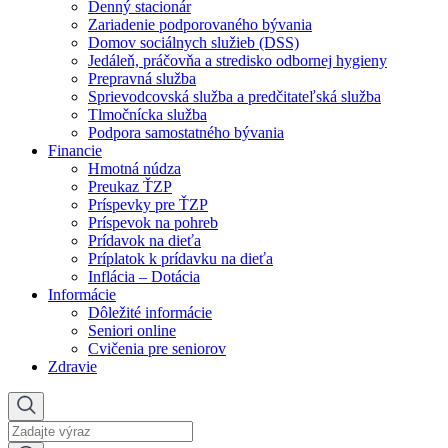
Denný stacionár
Zariadenie podporovaného bývania
Domov sociálnych služieb (DSS)
Jedáleň, práčovňa a stredisko odbornej hygieny
Prepravná služba
Sprievodcovská služba a predčitateľská služba
Tlmočnícka služba
Podpora samostatného bývania
Financie
Hmotná núdza
Preukaz ŤZP
Príspevky pre ŤZP
Príspevok na pohreb
Prídavok na dieťa
Príplatok k prídavku na dieťa
Inflácia – Dotácia
Informácie
Dôležité informácie
Seniori online
Cvičenia pre seniorov
Zdravie