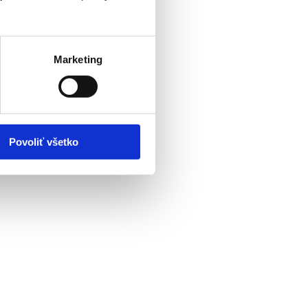
Marketing
O v dôchodkovom veku
Povoliť všetko