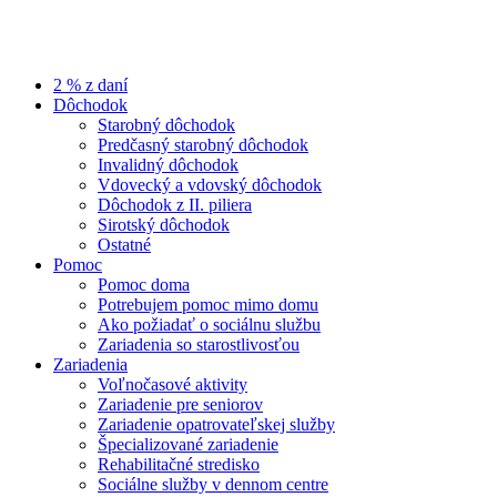
2 % z daní
Dôchodok
Starobný dôchodok
Predčasný starobný dôchodok
Invalidný dôchodok
Vdovecký a vdovský dôchodok
Dôchodok z II. piliera
Sirotský dôchodok
Ostatné
Pomoc
Pomoc doma
Potrebujem pomoc mimo domu
Ako požiadať o sociálnu službu
Zariadenia so starostlivosťou
Zariadenia
Voľnočasové aktivity
Zariadenie pre seniorov
Zariadenie opatrovateľskej služby
Špecializované zariadenie
Rehabilitačné stredisko
Sociálne služby v dennom centre