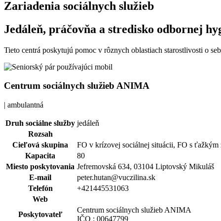
Zariadenia sociálnych služieb
Jedáleň, práčovňa a stredisko odbornej hy
Tieto centrá poskytujú pomoc v rôznych oblastiach starostlivosti o s
Centrum sociálnych služieb ANIMA
| ambulantná
Druh sociálne služby
jedáleň
Rozsah
Cieľová skupina
FO v krízovej sociálnej situácii, FO s ťaž
Kapacita
80
Miesto poskytovania
Jefremovská 634, 03104 Liptovský Mikuláš
E-mail
peter.hutan@vuczilina.sk
Telefón
+421445531063
Web
Centrum sociálnych služieb ANIMA
Poskytovateľ
IČO : 00647799