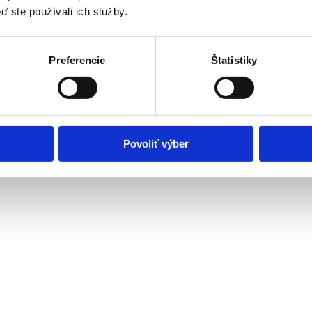
ď ste používali ich služby.
Preferencie
Štatistiky
kým zdravotným postihnutím alebo nepriaznivým zdravotným stavom, F
Povoliť výber