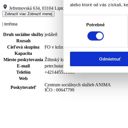
alebo ktoré od vás získali, ke
Jefremovská 634, 03104 Liptovský Mikuláš
Zobraziť viac
Zobraziť menej
Výber
| terénna
Potrebné
súhlasu
Druh sociálne služby
jedáleň
Rozsah
Cieľová skupina
FO v krízovej sociálnej situácii, FO s ťaž
Kapacita
Odmietnuť
Miesto poskytovania
Žilinský kraj
E-mail
peter.hutan@vuczilina.sk
Telefón
+421445531063
Web
Centrum sociálnych služieb ANIMA
Poskytovateľ
IČO : 00647799