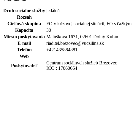
Druh sociálne služby
jedáleň
Rozsah
Cieľová skupina
FO v krízovej sociálnej situácii, FO s ťaž
Kapacita
30
Miesto poskytovania
Matúškova 1631, 02601 Dolný Kubín
E-mail
riaditel.brezovec@vuczilina.sk
Telefón
+421435884881
Web
Centrum sociálnych služieb Brezovec
Poskytovateľ
IČO : 17060664