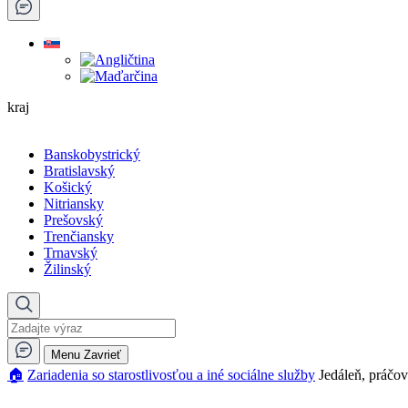
kraj
Banskobystrický
Bratislavský
Košický
Nitriansky
Prešovský
Trenčiansky
Trnavský
Žilinský
Menu
Zavrieť
🏠︎
Zariadenia so starostlivosťou a iné sociálne služby
Jedáleň, práčov