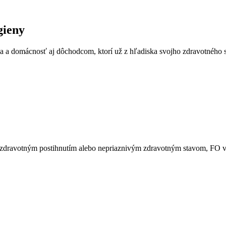
gieny
eba a domácnosť aj dôchodcom, ktorí už z hľadiska svojho zdravotného s
kým zdravotným postihnutím alebo nepriaznivým zdravotným stavom, F