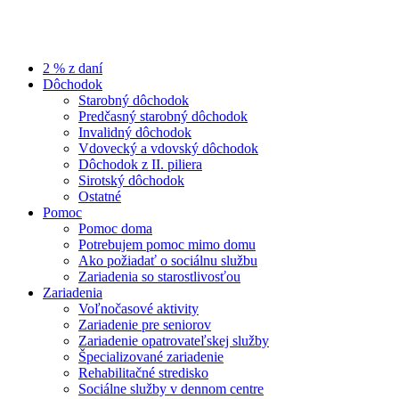
2 % z daní
Dôchodok
Starobný dôchodok
Predčasný starobný dôchodok
Invalidný dôchodok
Vdovecký a vdovský dôchodok
Dôchodok z II. piliera
Sirotský dôchodok
Ostatné
Pomoc
Pomoc doma
Potrebujem pomoc mimo domu
Ako požiadať o sociálnu službu
Zariadenia so starostlivosťou
Zariadenia
Voľnočasové aktivity
Zariadenie pre seniorov
Zariadenie opatrovateľskej služby
Špecializované zariadenie
Rehabilitačné stredisko
Sociálne služby v dennom centre