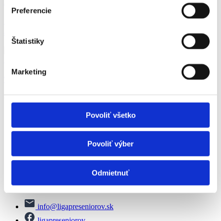
AGEL
Novinky
Zdravie
Preferencie
Záhradkári, pozor na paronýchim, môžete skončiť
až na chirurgickom stole
Štatistiky
Seniori Online
Marketing
9. Ako používať aplikáciu Google mapy (Android)
© Liga Pre Seniorov 2024
Všetko o dôchodku
Povoliť všetko
Sociálna pomoc
Voľnočasové aktivity pre seniorov
Finančné príspevky
Povoliť výber
Poďakovanie
Kontakt
Odmietnuť
Magazín
Zásady ochrany osobných údajov
info@ligapreseniorov.sk
ligapreseniorov