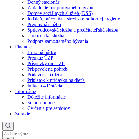
Denný stacionár
Zariadenie podporovaného bývania
Domov sociálnych služieb (DSS)
Jedáleň, práčovňa a stredisko odbornej hygieny
Prepravná služba
Sprievodcovská služba a predčitateľská služba
Tlmočnícka služba
Podpora samostatného bývania
Financie
Hmotná núdza
Preukaz ŤZP
Príspevky pre ŤZP
Príspevok na pohreb
Prídavok na dieťa
Príplatok k prídavku na dieťa
Inflácia – Dotácia
Informácie
Dôležité informácie
Seniori online
Cvičenia pre seniorov
Zdravie