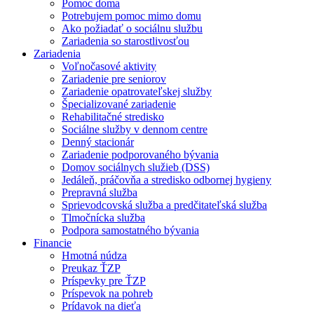
Pomoc doma
Potrebujem pomoc mimo domu
Ako požiadať o sociálnu službu
Zariadenia so starostlivosťou
Zariadenia
Voľnočasové aktivity
Zariadenie pre seniorov
Zariadenie opatrovateľskej služby
Špecializované zariadenie
Rehabilitačné stredisko
Sociálne služby v dennom centre
Denný stacionár
Zariadenie podporovaného bývania
Domov sociálnych služieb (DSS)
Jedáleň, práčovňa a stredisko odbornej hygieny
Prepravná služba
Sprievodcovská služba a predčitateľská služba
Tlmočnícka služba
Podpora samostatného bývania
Financie
Hmotná núdza
Preukaz ŤZP
Príspevky pre ŤZP
Príspevok na pohreb
Prídavok na dieťa