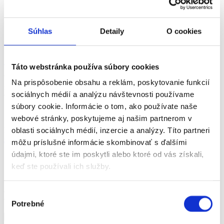
10. Ako si objednať taxík cez
Súhlas
Detaily
O cookies
smartfón (Android)
Seniori Online
22.01.2025
Táto webstránka používa súbory cookies
V desiatej kapitole si povieme ako funguje aplikácia Bolt a ako je
Na prispôsobenie obsahu a reklám, poskytovanie funkcií
možné cez ňu objednávať taxíky vrátane objednania na neskorší
sociálnych médií a analýzu návštevnosti používame
termín.
súbory cookie. Informácie o tom, ako používate naše
webové stránky, poskytujeme aj našim partnerom v
oblasti sociálnych médií, inzercie a analýzy. Títo partneri
Návod na čítanie a vytlačenie tu:
10. Ako si objednať taxík cez
smartfón_aOS
môžu príslušné informácie skombinovať s ďalšími
údajmi, ktoré ste im poskytli alebo ktoré od vás získali,
Video na youtube tu:
keď ste používali ich služby.
10. Ako si objednať taxík cez smartfón (Android)
Ďalšie články
Výber
Potrebné
súhlasu