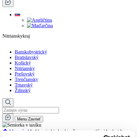
Nitrianskykraj
Banskobystrický
Bratislavský
Košický
Nitriansky
Prešovský
Trenčiansky
Trnavský
Žilinský
Menu
Zavrieť
🏠︎
Magazín
10. Ako si objednať taxík cez smartfón (Android)