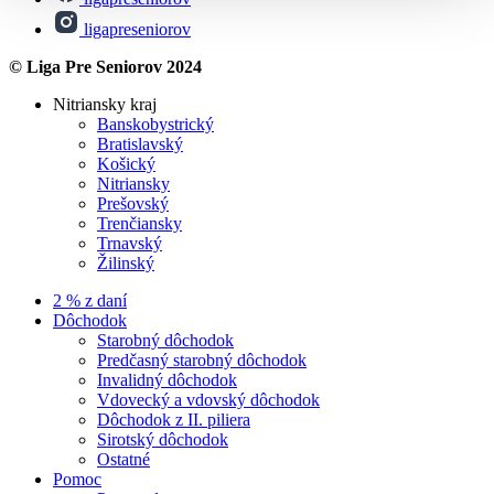
ligapreseniorov
© Liga Pre Seniorov 2024
Nitriansky kraj
Banskobystrický
Bratislavský
Košický
Nitriansky
Prešovský
Trenčiansky
Trnavský
Žilinský
2 % z daní
Dôchodok
Starobný dôchodok
Predčasný starobný dôchodok
Invalidný dôchodok
Vdovecký a vdovský dôchodok
Dôchodok z II. piliera
Sirotský dôchodok
Ostatné
Pomoc