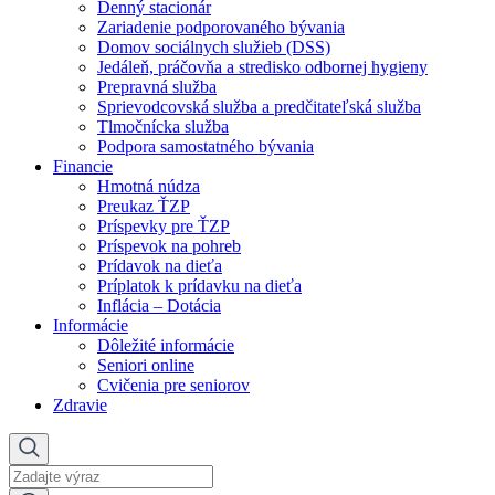
Denný stacionár
Zariadenie podporovaného bývania
Domov sociálnych služieb (DSS)
Jedáleň, práčovňa a stredisko odbornej hygieny
Prepravná služba
Sprievodcovská služba a predčitateľská služba
Tlmočnícka služba
Podpora samostatného bývania
Financie
Hmotná núdza
Preukaz ŤZP
Príspevky pre ŤZP
Príspevok na pohreb
Prídavok na dieťa
Príplatok k prídavku na dieťa
Inflácia – Dotácia
Informácie
Dôležité informácie
Seniori online
Cvičenia pre seniorov
Zdravie