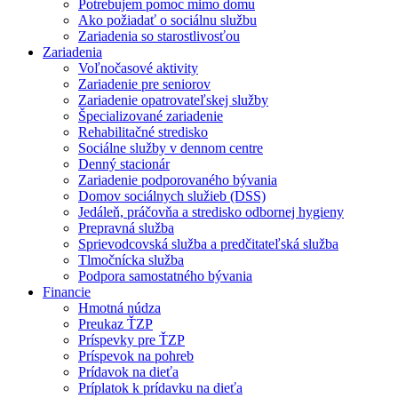
Potrebujem pomoc mimo domu
Ako požiadať o sociálnu službu
Zariadenia so starostlivosťou
Zariadenia
Voľnočasové aktivity
Zariadenie pre seniorov
Zariadenie opatrovateľskej služby
Špecializované zariadenie
Rehabilitačné stredisko
Sociálne služby v dennom centre
Denný stacionár
Zariadenie podporovaného bývania
Domov sociálnych služieb (DSS)
Jedáleň, práčovňa a stredisko odbornej hygieny
Prepravná služba
Sprievodcovská služba a predčitateľská služba
Tlmočnícka služba
Podpora samostatného bývania
Financie
Hmotná núdza
Preukaz ŤZP
Príspevky pre ŤZP
Príspevok na pohreb
Prídavok na dieťa
Príplatok k prídavku na dieťa