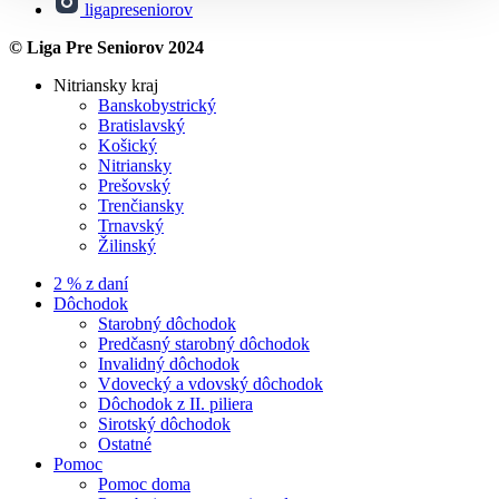
ligapreseniorov
© Liga Pre Seniorov 2024
Nitriansky kraj
Banskobystrický
Bratislavský
Košický
Nitriansky
Prešovský
Trenčiansky
Trnavský
Žilinský
2 % z daní
Dôchodok
Starobný dôchodok
Predčasný starobný dôchodok
Invalidný dôchodok
Vdovecký a vdovský dôchodok
Dôchodok z II. piliera
Sirotský dôchodok
Ostatné
Pomoc
Pomoc doma