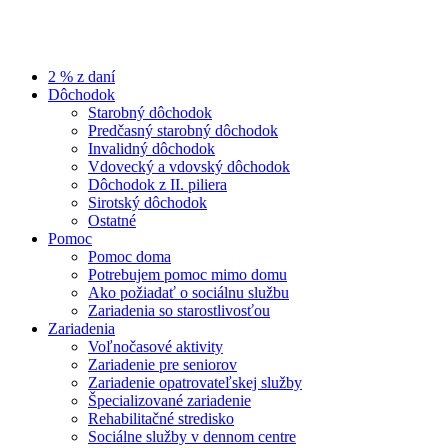
2 % z daní
Dôchodok
Starobný dôchodok
Predčasný starobný dôchodok
Invalidný dôchodok
Vdovecký a vdovský dôchodok
Dôchodok z II. piliera
Sirotský dôchodok
Ostatné
Pomoc
Pomoc doma
Potrebujem pomoc mimo domu
Ako požiadať o sociálnu službu
Zariadenia so starostlivosťou
Zariadenia
Voľnočasové aktivity
Zariadenie pre seniorov
Zariadenie opatrovateľskej služby
Špecializované zariadenie
Rehabilitačné stredisko
Sociálne služby v dennom centre