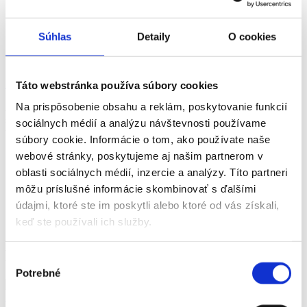
12. Ako platiť smartfónom
Súhlas
Detaily
O cookies
(Android)
Seniori Online
23.01.2025
Táto webstránka používa súbory cookies
Na prispôsobenie obsahu a reklám, poskytovanie funkcií
A v poslednej kapitole vám ukážeme ako si viete do svojho
smartfónu bezpečne pridať svoju platobnú kartu a platiť tak
sociálnych médií a analýzu návštevnosti používame
telefónom v kamenných predajniach aj internetových obchodoch.
súbory cookie. Informácie o tom, ako používate naše
webové stránky, poskytujeme aj našim partnerom v
oblasti sociálnych médií, inzercie a analýzy. Títo partneri
Návod na čítanie a vytlačenie tu:
12. Ako platiť smartfónom_aOS
môžu príslušné informácie skombinovať s ďalšími
údajmi, ktoré ste im poskytli alebo ktoré od vás získali,
Video na youtube tu:
keď ste používali ich služby.
12. Ako platiť smartfónom (Android
Ďalšie články
Výber
Potrebné
súhlasu
Seniori Online