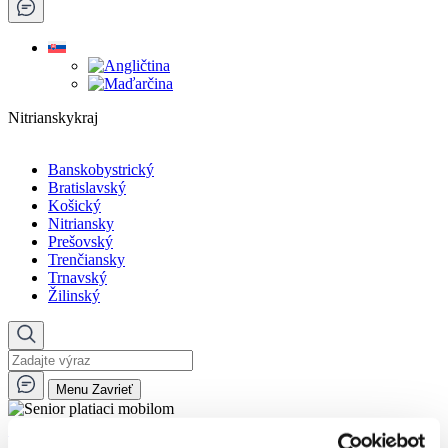
Nitrianskykraj
Banskobystrický
Bratislavský
Košický
Nitriansky
Prešovský
Trenčiansky
Trnavský
Žilinský
Menu
Zavrieť
🏠︎
Magazín
12. Ako platiť smartfónom (Android)