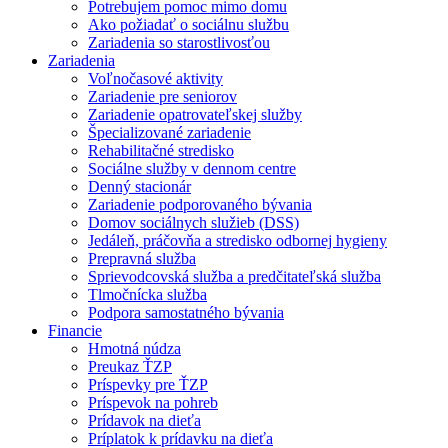
Potrebujem pomoc mimo domu
Ako požiadať o sociálnu službu
Zariadenia so starostlivosťou
Zariadenia
Voľnočasové aktivity
Zariadenie pre seniorov
Zariadenie opatrovateľskej služby
Špecializované zariadenie
Rehabilitačné stredisko
Sociálne služby v dennom centre
Denný stacionár
Zariadenie podporovaného bývania
Domov sociálnych služieb (DSS)
Jedáleň, práčovňa a stredisko odbornej hygieny
Prepravná služba
Sprievodcovská služba a predčitateľská služba
Tlmočnícka služba
Podpora samostatného bývania
Financie
Hmotná núdza
Preukaz ŤZP
Príspevky pre ŤZP
Príspevok na pohreb
Prídavok na dieťa
Príplatok k prídavku na dieťa