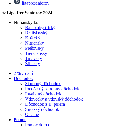
ligapreseniorov
© Liga Pre Seniorov 2024
Nitriansky kraj
Banskobystrický
Bratislavský
Košický
Nitriansky
Prešovský
Trenčiansky
Trnavský
Žilinský
2 % z daní
Dôchodok
Starobný dôchodok
Predčasný starobný dôchodok
Invalidný dôchodok
Vdovecký a vdovský dôchodok
Dôchodok z II. piliera
Sirotský dôchodok
Ostatné
Pomoc
Pomoc doma