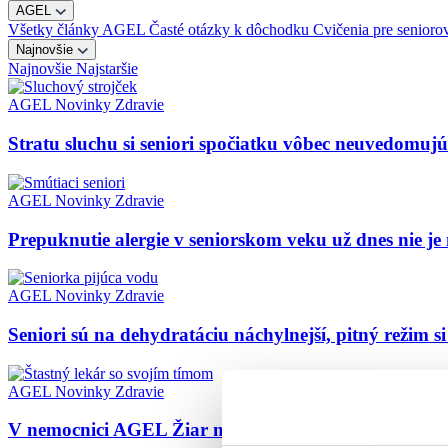
AGEL
Všetky články
AGEL
Časté otázky k dôchodku
Cvičenia pre senior
Najnovšie
Najnovšie
Najstaršie
AGEL
Novinky
Zdravie
Stratu sluchu si seniori spočiatku vôbec neuvedomuj
AGEL
Novinky
Zdravie
Prepuknutie alergie v seniorskom veku už dnes nie j
AGEL
Novinky
Zdravie
Seniori sú na dehydratáciu náchylnejší, pitný režim si
AGEL
Novinky
Zdravie
V nemocnici AGEL Žiar nad Hronom sa môžu pacienti