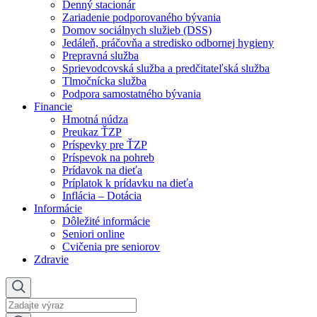
Denný stacionár
Zariadenie podporovaného bývania
Domov sociálnych služieb (DSS)
Jedáleň, práčovňa a stredisko odbornej hygieny
Prepravná služba
Sprievodcovská služba a predčitateľská služba
Tlmočnícka služba
Podpora samostatného bývania
Financie
Hmotná núdza
Preukaz ŤZP
Príspevky pre ŤZP
Príspevok na pohreb
Prídavok na dieťa
Príplatok k prídavku na dieťa
Inflácia – Dotácia
Informácie
Dôležité informácie
Seniori online
Cvičenia pre seniorov
Zdravie