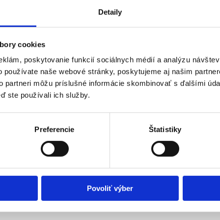
Detaily
ostnej deformity pomocou 3D plánovania v grafickýc
bory cookies
eklám, poskytovanie funkcií sociálnych médií a analýzu návšte
o používate naše webové stránky, poskytujeme aj našim partner
to partneri môžu príslušné informácie skombinovať s ďalšími údaj
vlnou
ď ste používali ich služby.
Preferencie
Štatistiky
tarnutia: Ako si vybudovať správne spánkové návyky
ík zatiaľ nie je diagnostikovaných až 80 % celiatikov
Povoliť výber