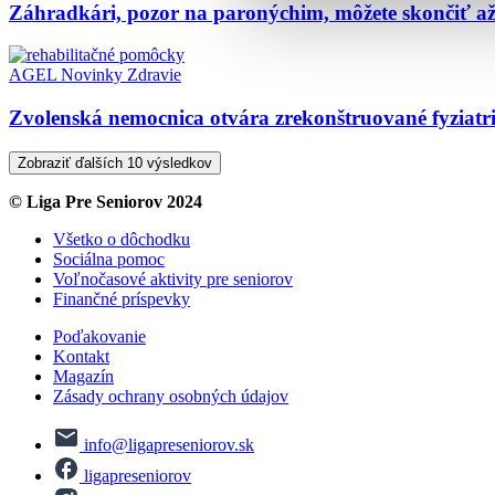
Záhradkári, pozor na paronýchim, môžete skončiť až
AGEL
Novinky
Zdravie
Zvolenská nemocnica otvára zrekonštruované fyziatric
Zobraziť ďalších 10 výsledkov
© Liga Pre Seniorov 2024
Všetko o dôchodku
Sociálna pomoc
Voľnočasové aktivity pre seniorov
Finančné príspevky
Poďakovanie
Kontakt
Magazín
Zásady ochrany osobných údajov
info@ligapreseniorov.sk
ligapreseniorov