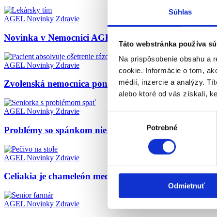
Súhlas
AGEL
Novinky
Zdravie
Novinka v Nemocnici AGEL Košice-Šaca: Korekcia k
Táto webstránka používa sú
Na prispôsobenie obsahu a r
AGEL
Novinky
Zdravie
cookie. Informácie o tom, ak
médií, inzercie a analýzy. Tí
Zvolenská nemocnica ponúka už aj terapiu rázovou 
alebo ktoré od vás získali, ke
AGEL
Novinky
Zdravie
Výber
Potrebné
súhlasu
Problémy so spánkom nie sú prirodzenou súčasťou s
AGEL
Novinky
Zdravie
Celiakia je chameleón medzi chorobami: Podľa štatist
Odmietnuť
AGEL
Novinky
Zdravie