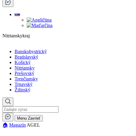
Nitrianskykraj
Banskobystrický
Bratislavský
Košický
Nitriansky
Prešovský
Trenčiansky
Trnavský
Žilinský
Menu
Zavrieť
🏠︎
Magazín
AGEL