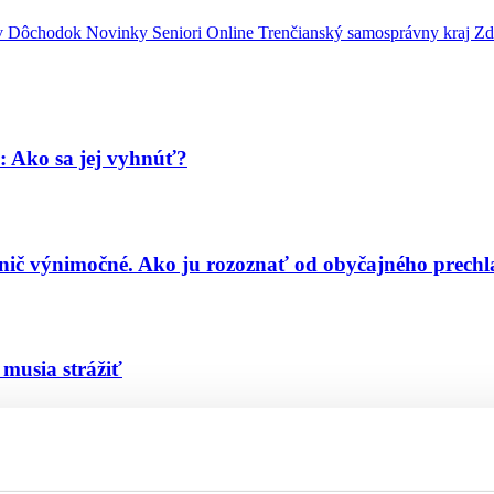
ov
Dôchodok
Novinky
Seniori Online
Trenčianský samosprávny kraj
Zd
ú: Ako sa jej vyhnúť?
e nič výnimočné. Ako ju rozoznať od obyčajného prech
 musia strážiť
 objednať aj na periradikuloterapiu