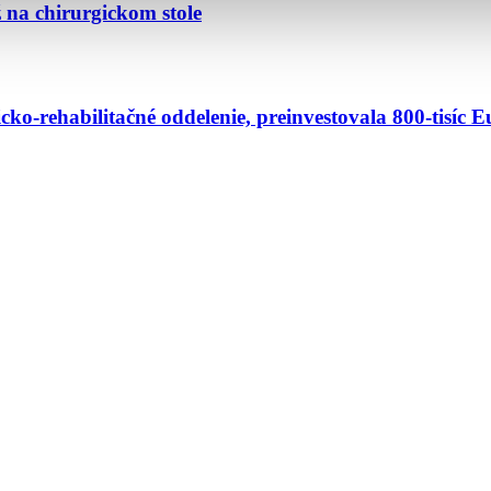
 na chirurgickom stole
ko-rehabilitačné oddelenie, preinvestovala 800-tisíc E