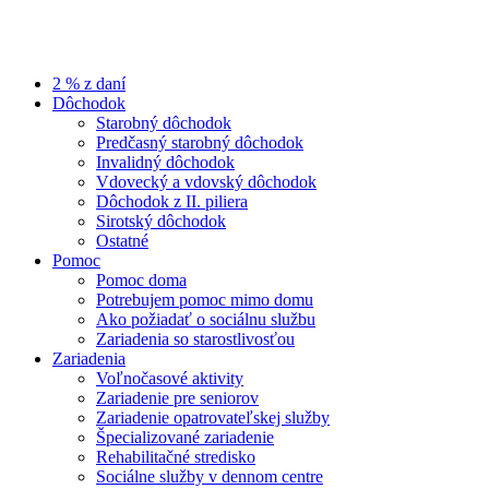
2 % z daní
Dôchodok
Starobný dôchodok
Predčasný starobný dôchodok
Invalidný dôchodok
Vdovecký a vdovský dôchodok
Dôchodok z II. piliera
Sirotský dôchodok
Ostatné
Pomoc
Pomoc doma
Potrebujem pomoc mimo domu
Ako požiadať o sociálnu službu
Zariadenia so starostlivosťou
Zariadenia
Voľnočasové aktivity
Zariadenie pre seniorov
Zariadenie opatrovateľskej služby
Špecializované zariadenie
Rehabilitačné stredisko
Sociálne služby v dennom centre