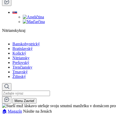
Nitrianskykraj
Banskobystrický
Bratislavský
Košický
Nitriansky
Prešovský
Trenčiansky
Trnavský
Žilinský
Menu
Zavrieť
🏠︎
Magazín
Násilie na ženách