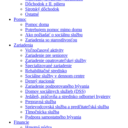
Dôchodok z II. piliera
Sirotský dôchodok
Ostatné
Pomoc
Pomoc doma
Potrebujem pomoc mimo domu
Ako požiadať o sociálnu službu
Zariadenia so starostlivosťou
Zariadenia
Voľnočasové aktivity
Zariadenie pre seniorov
Zariadenie opatrovateľskej služby
Špecializované zariadenie
Rehabilitačné stredisko
Sociálne služby v dennom centre
Denný stacionár
Zariadenie podporovaného bývania
Domov sociálnych služieb (DSS)
Jedáleň, práčovňa a stredisko odbornej hygieny
Prepravná služba
Sprievodcovská služba a predčitateľská služba
Tlmočnícka služba
Podpora samostatného bývania
Financie
Hmotná núdza