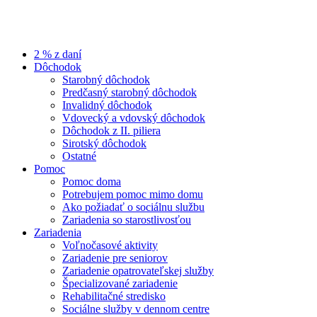
2 % z daní
Dôchodok
Starobný dôchodok
Predčasný starobný dôchodok
Invalidný dôchodok
Vdovecký a vdovský dôchodok
Dôchodok z II. piliera
Sirotský dôchodok
Ostatné
Pomoc
Pomoc doma
Potrebujem pomoc mimo domu
Ako požiadať o sociálnu službu
Zariadenia so starostlivosťou
Zariadenia
Voľnočasové aktivity
Zariadenie pre seniorov
Zariadenie opatrovateľskej služby
Špecializované zariadenie
Rehabilitačné stredisko
Sociálne služby v dennom centre