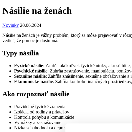
Násilie na ženách
Novinky
20.06.2024
Násilie na ženách je vážny problém, ktorý sa môže prejavovať v rôzn
vedieť, že pomoc je dostupná.
Typy násilia
Fyzické násilie
: Zahŕňa akékoľvek fyzické útoky, ako sú bitie, 
Psychické násilie
: Zahŕňa zastrašovanie, manipuláciu, ponižov
Sexuálne násilie
: Zahŕňa znásilnenie, sexuálne obťažovanie a 
Ekonomické násilie
: Zahŕňa kontrolu finančných prostriedko
Ako rozpoznať násilie
Pravidelné fyzické zranenia
Izolácia od rodiny a priateľov
Kontrola pohybu a komunikácie
Vyhrážky a zastrašovanie
Nízka sebahodnota a depresia