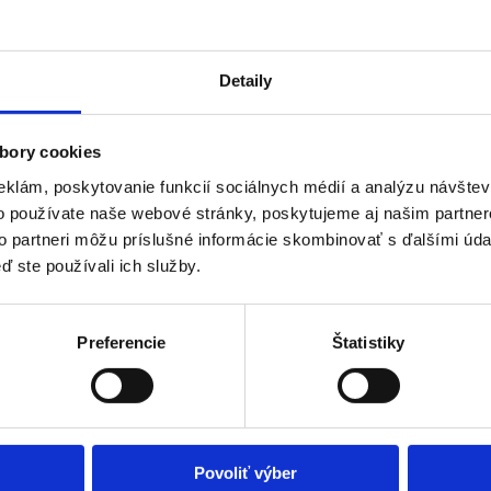
ejto situácii nachádza, neváhajte kontaktovať nasledujúce organizácie, 
Detaily
bory cookies
k
eklám, poskytovanie funkcií sociálnych médií a analýzu návšte
o používate naše webové stránky, poskytujeme aj našim partner
to partneri môžu príslušné informácie skombinovať s ďalšími údaj
ď ste používali ich služby.
 organizácie.
iesto.
 môže byť nápomocné pri právnych krokoch.
rozbiť cyklus násilia.
Preferencie
Štatistiky
 predchádzať násiliu.
 násilia.
t môže pomôcť predchádzať izolácii a zraniteľnosti.
Povoliť výber