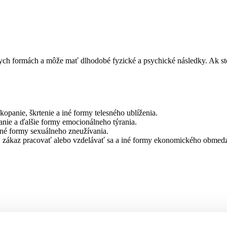
ych formách a môže mať dlhodobé fyzické a psychické následky. Ak ste 
kopanie, škrtenie a iné formy telesného ublíženia.
anie a ďalšie formy emocionálneho týrania.
iné formy sexuálneho zneužívania.
v, zákaz pracovať alebo vzdelávať sa a iné formy ekonomického obmed