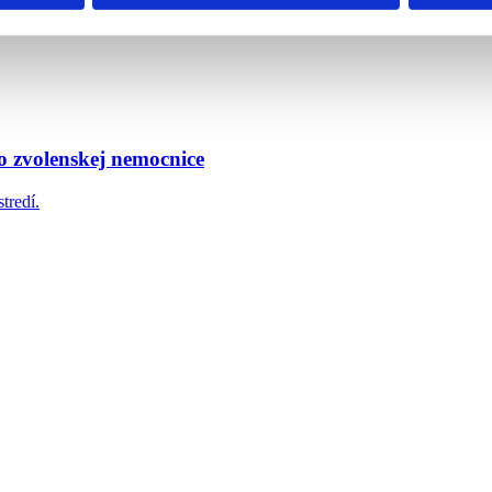
dý má právo na bezpečný a dôstojný život.
o zvolenskej nemocnice