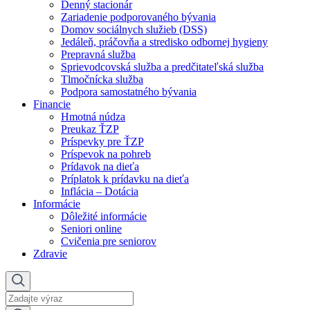
Denný stacionár
Zariadenie podporovaného bývania
Domov sociálnych služieb (DSS)
Jedáleň, práčovňa a stredisko odbornej hygieny
Prepravná služba
Sprievodcovská služba a predčitateľská služba
Tlmočnícka služba
Podpora samostatného bývania
Financie
Hmotná núdza
Preukaz ŤZP
Príspevky pre ŤZP
Príspevok na pohreb
Prídavok na dieťa
Príplatok k prídavku na dieťa
Inflácia – Dotácia
Informácie
Dôležité informácie
Seniori online
Cvičenia pre seniorov
Zdravie