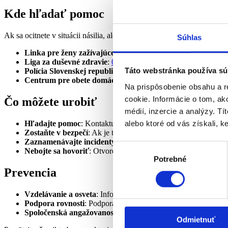
Kde hľadať pomoc
Ak sa ocitnete v situácii násilia, alebo poznáte niekoho, kto sa v tak
Súhlas
Linka pre ženy zažívajúce násilie
:
0800 212 212
Liga za duševné zdravie
:
0850 111 313
Táto webstránka používa sú
Polícia Slovenskej republiky
:
158
Centrum pre obete domáceho násilia
:
www.domacenasilie.s
Na prispôsobenie obsahu a r
cookie. Informácie o tom, ak
Čo môžete urobiť
médií, inzercie a analýzy. Tí
alebo ktoré od vás získali, ke
Hľadajte pomoc
: Kontaktujte priateľov, rodinu alebo odborné
Zostaňte v bezpečí
: Ak je to možné, presuňte sa na bezpečné m
Zaznamenávajte incidenty
: Vedenie záznamov o incidentoch
Výber
Nebojte sa hovoriť
: Otvorené hovorenie o násilí môže pomôcť 
Potrebné
súhlasu
Prevencia
Vzdelávanie a osveta
: Informovanosť o probléme môže pomôcť
Podpora rovnosti
: Podpora rodovej rovnosti môže znížiť riziko
Spoločenská angažovanosť
: Zapojenie do komunitných aktiví
Odmietnuť