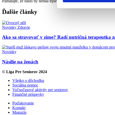
Pamätajte, že nikto by nemal trpieť násilie. Pomoc je dostupná a kaž
Ďalšie články
Novinky
Zdravie
Ako sa stravovať v zime? Radí nutričná terapeutka z
Novinky
Násilie na ženách
© Liga Pre Seniorov 2024
Všetko o dôchodku
Sociálna pomoc
Voľnočasové aktivity pre seniorov
Finančné príspevky
Poďakovanie
Kontakt
Magazín