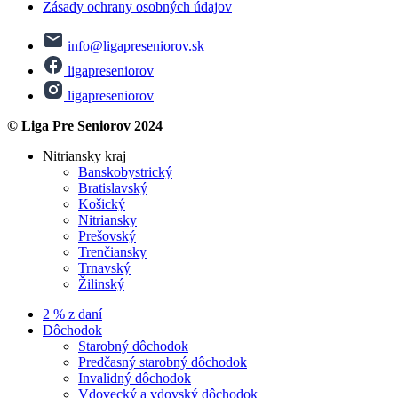
Zásady ochrany osobných údajov
info@ligapreseniorov.sk
ligapreseniorov
ligapreseniorov
© Liga Pre Seniorov 2024
Nitriansky kraj
Banskobystrický
Bratislavský
Košický
Nitriansky
Prešovský
Trenčiansky
Trnavský
Žilinský
2 % z daní
Dôchodok
Starobný dôchodok
Predčasný starobný dôchodok
Invalidný dôchodok
Vdovecký a vdovský dôchodok