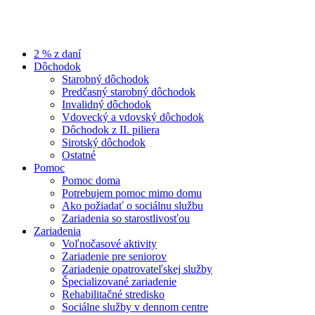
2 % z daní
Dôchodok
Starobný dôchodok
Predčasný starobný dôchodok
Invalidný dôchodok
Vdovecký a vdovský dôchodok
Dôchodok z II. piliera
Sirotský dôchodok
Ostatné
Pomoc
Pomoc doma
Potrebujem pomoc mimo domu
Ako požiadať o sociálnu službu
Zariadenia so starostlivosťou
Zariadenia
Voľnočasové aktivity
Zariadenie pre seniorov
Zariadenie opatrovateľskej služby
Špecializované zariadenie
Rehabilitačné stredisko
Sociálne služby v dennom centre