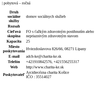
| pobytová – ročná
Druh
sociálne
domov sociálnych služieb
služby
Rozsah
Cieľová
FO s ťažkým zdravotným postihnutím alebo
skupina
nepriaznivým zdravotným stavom
Kapacita
25
Miesto
Hviezdoslavova 826/66, 08271 Lipany
poskytovania
E-mail
adch-ke@charita-ke.sk
Telefón
+421910842576, +421556255317
Web
http://www.charita-ke.sk
Arcidiecézna charita Košice
Poskytovateľ
IČO : 35514027