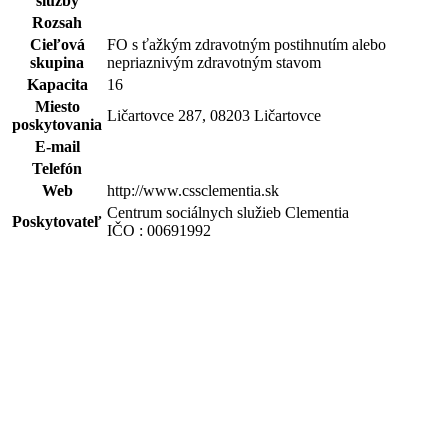
služby
Rozsah
Cieľová
FO s ťažkým zdravotným postihnutím alebo
skupina
nepriaznivým zdravotným stavom
Kapacita
16
Miesto
Ličartovce 287, 08203 Ličartovce
poskytovania
E-mail
Telefón
Web
http://www.cssclementia.sk
Centrum sociálnych služieb Clementia
Poskytovateľ
IČO : 00691992