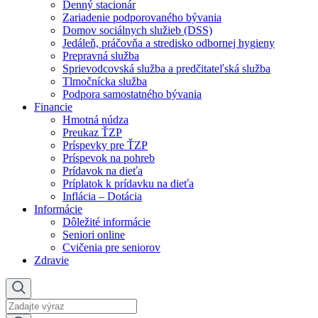
Denný stacionár
Zariadenie podporovaného bývania
Domov sociálnych služieb (DSS)
Jedáleň, práčovňa a stredisko odbornej hygieny
Prepravná služba
Sprievodcovská služba a predčitateľská služba
Tlmočnícka služba
Podpora samostatného bývania
Financie
Hmotná núdza
Preukaz ŤZP
Príspevky pre ŤZP
Príspevok na pohreb
Prídavok na dieťa
Príplatok k prídavku na dieťa
Inflácia – Dotácia
Informácie
Dôležité informácie
Seniori online
Cvičenia pre seniorov
Zdravie