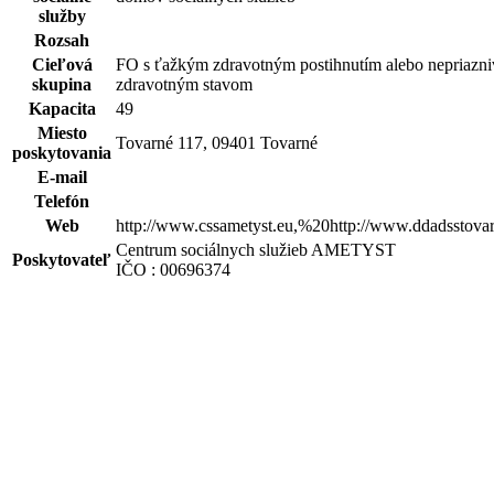
služby
Rozsah
Cieľová
FO s ťažkým zdravotným postihnutím alebo nepriazn
skupina
zdravotným stavom
Kapacita
49
Miesto
Tovarné 117, 09401 Tovarné
poskytovania
E-mail
Telefón
Web
http://www.cssametyst.eu,%20http://www.ddadsstovar
Centrum sociálnych služieb AMETYST
Poskytovateľ
IČO : 00696374