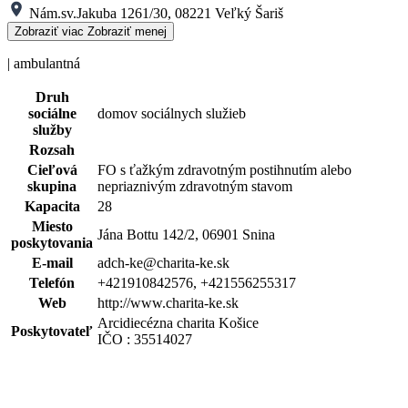
Nám.sv.Jakuba 1261/30, 08221 Veľký Šariš
Zobraziť viac
Zobraziť menej
| ambulantná
Druh
sociálne
domov sociálnych služieb
služby
Rozsah
Cieľová
FO s ťažkým zdravotným postihnutím alebo
skupina
nepriaznivým zdravotným stavom
Kapacita
28
Miesto
Jána Bottu 142/2, 06901 Snina
poskytovania
E-mail
adch-ke@charita-ke.sk
Telefón
+421910842576, +421556255317
Web
http://www.charita-ke.sk
Arcidiecézna charita Košice
Poskytovateľ
IČO : 35514027