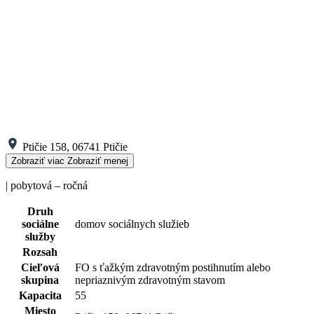
Ptičie 158, 06741 Ptičie
Zobraziť viac
Zobraziť menej
| pobytová – ročná
Druh
sociálne
domov sociálnych služieb
služby
Rozsah
Cieľová
FO s ťažkým zdravotným postihnutím alebo
skupina
nepriaznivým zdravotným stavom
Kapacita
55
Miesto