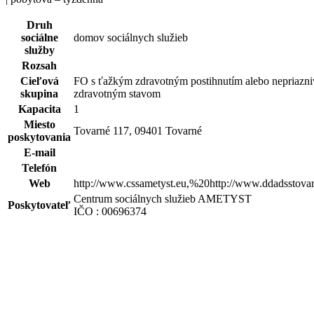
Druh
sociálne
domov sociálnych služieb
služby
Rozsah
Cieľová
FO s ťažkým zdravotným postihnutím alebo nepriazn
skupina
zdravotným stavom
Kapacita
1
Miesto
Tovarné 117, 09401 Tovarné
poskytovania
E-mail
Telefón
Web
http://www.cssametyst.eu,%20http://www.ddadsstovar
Centrum sociálnych služieb AMETYST
Poskytovateľ
IČO : 00696374