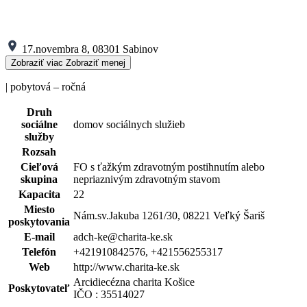
17.novembra 8, 08301 Sabinov
Zobraziť viac
Zobraziť menej
| pobytová – ročná
Druh
sociálne
domov sociálnych služieb
služby
Rozsah
Cieľová
FO s ťažkým zdravotným postihnutím alebo
skupina
nepriaznivým zdravotným stavom
Kapacita
22
Miesto
Nám.sv.Jakuba 1261/30, 08221 Veľký Šariš
poskytovania
E-mail
adch-ke@charita-ke.sk
Telefón
+421910842576, +421556255317
Web
http://www.charita-ke.sk
Arcidiecézna charita Košice
Poskytovateľ
IČO : 35514027