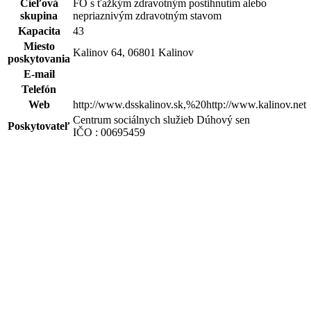
Cieľová
FO s ťažkým zdravotným postihnutím alebo
skupina
nepriaznivým zdravotným stavom
Kapacita
43
Miesto
Kalinov 64, 06801 Kalinov
poskytovania
E-mail
Telefón
Web
http://www.dsskalinov.sk,%20http://www.kalinov.net
Centrum sociálnych služieb Dúhový sen
Poskytovateľ
IČO : 00695459