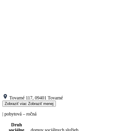
Tovarné 117, 09401 Tovarné
Zobraziť viac
Zobraziť menej
| pobytová – ročná
Druh
sociálne
domov sociálnych služieb