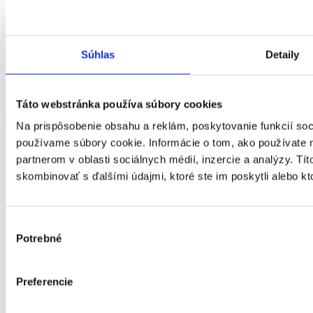
Súhlas
Detaily
Táto webstránka používa súbory cookies
Ptičie 158, 06741 Ptičie
Zobraziť viac
Zobraziť menej
Na prispôsobenie obsahu a reklám, poskytovanie funkcií soc
používame súbory cookie. Informácie o tom, ako používate 
| ambulantná
partnerom v oblasti sociálnych médií, inzercie a analýzy. Tít
Druh
skombinovať s ďalšími údajmi, ktoré ste im poskytli alebo kto
sociálne
domov sociálnych služieb
služby
Rozsah
Výber
Cieľová
FO s ťažkým zdravotným postihnutím alebo
Potrebné
skupina
nepriaznivým zdravotným stavom
súhlasu
Kapacita
20
Miesto
Čsl. armády 1371/14, 06601 Humenné
Preferencie
poskytovania
E-mail