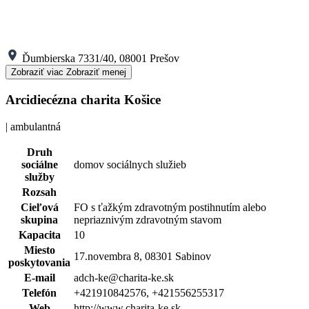
Ďumbierska 7331/40, 08001 Prešov
Zobraziť viac
Zobraziť menej
Arcidiecézna charita Košice
| ambulantná
Druh
sociálne
domov sociálnych služieb
služby
Rozsah
Cieľová
FO s ťažkým zdravotným postihnutím alebo
skupina
nepriaznivým zdravotným stavom
Kapacita
10
Miesto
17.novembra 8, 08301 Sabinov
poskytovania
E-mail
adch-ke@charita-ke.sk
Telefón
+421910842576, +421556255317
Web
http://www.charita-ke.sk