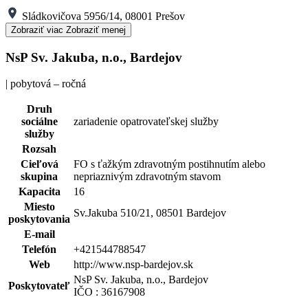
Sládkovičova 5956/14, 08001 Prešov
Zobraziť viac
Zobraziť menej
NsP Sv. Jakuba, n.o., Bardejov
| pobytová – ročná
Druh
sociálne
zariadenie opatrovateľskej služby
služby
Rozsah
Cieľová
FO s ťažkým zdravotným postihnutím alebo
skupina
nepriaznivým zdravotným stavom
Kapacita
16
Miesto
Sv.Jakuba 510/21, 08501 Bardejov
poskytovania
E-mail
Telefón
+421544788547
Web
http://www.nsp-bardejov.sk
NsP Sv. Jakuba, n.o., Bardejov
Poskytovateľ
IČO : 36167908