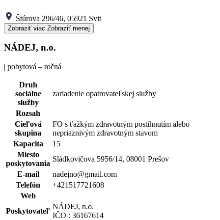
Štúrova 296/46, 05921 Svit
Zobraziť viac
Zobraziť menej
NÁDEJ, n.o.
| pobytová – ročná
Druh
sociálne
zariadenie opatrovateľskej služby
služby
Rozsah
Cieľová
FO s ťažkým zdravotným postihnutím alebo
skupina
nepriaznivým zdravotným stavom
Kapacita
15
Miesto
Sládkovičova 5956/14, 08001 Prešov
poskytovania
E-mail
nadejno@gmail.com
Telefón
+421517721608
Web
NÁDEJ, n.o.
Poskytovateľ
IČO : 36167614