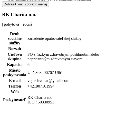
Zobraziť viac
Zobraziť menej
RK Charita n.o.
| pobytová – ročná
Druh
sociálne
zariadenie opatrovateľskej služby
služby
Rozsah
Cieľová
FO s ťažkým zdravotným postihnutím alebo
skupina
nepriaznivým zdravotným stavom
Kapacita
6
Miesto
Ulič 368, 06767 Ulič
poskytovania
E-mail
vojtechvohar@gmail.com
Telefón
+421907161994
Web
RK Charita n.o.
Poskytovateľ
IČO : 50330951