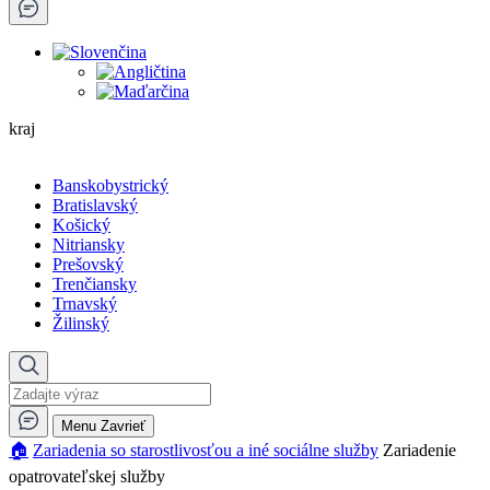
kraj
Banskobystrický
Bratislavský
Košický
Nitriansky
Prešovský
Trenčiansky
Trnavský
Žilinský
Menu
Zavrieť
🏠︎
Zariadenia so starostlivosťou a iné sociálne služby
Zariadenie
opatrovateľskej služby