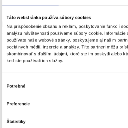
Táto webstránka používa súbory cookies
Námestie Božieho milosrdenstva 2845/1, 06901 Snina
Zobraziť viac
Zobraziť menej
Na prispôsobenie obsahu a reklám, poskytovanie funkcií soc
analýzu návštevnosti používame súbory cookie. Informácie 
Mesto Spišská Belá
používate naše webové stránky, poskytujeme aj našim partn
| pobytová – ročná
sociálnych médií, inzercie a analýzy. Títo partneri môžu prí
skombinovať s ďalšími údajmi, ktoré ste im poskytli alebo kto
Druh
keď ste používali ich služby.
sociálne
zariadenie opatrovateľskej služby
služby
Rozsah
Cieľová
FO s ťažkým zdravotným postihnutím alebo
Výber
skupina
nepriaznivým zdravotným stavom
Potrebné
súhlasu
Kapacita
10
Miesto
Popradská 1006/11, 05901 Spišská Belá
poskytovania
Preferencie
E-mail
Telefón
Štatistiky
Web
http://www.spisskabela.sk
Mesto Spišská Belá