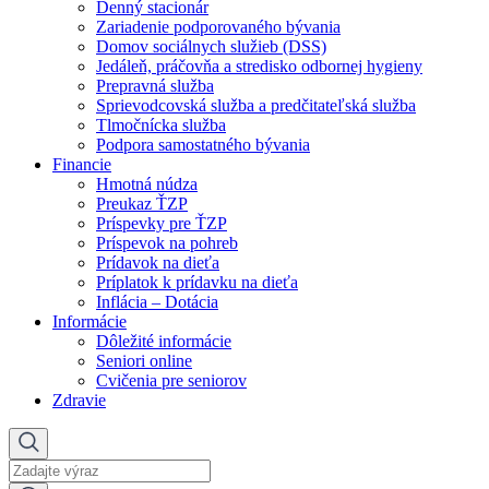
Denný stacionár
Zariadenie podporovaného bývania
Domov sociálnych služieb (DSS)
Jedáleň, práčovňa a stredisko odbornej hygieny
Prepravná služba
Sprievodcovská služba a predčitateľská služba
Tlmočnícka služba
Podpora samostatného bývania
Financie
Hmotná núdza
Preukaz ŤZP
Príspevky pre ŤZP
Príspevok na pohreb
Prídavok na dieťa
Príplatok k prídavku na dieťa
Inflácia – Dotácia
Informácie
Dôležité informácie
Seniori online
Cvičenia pre seniorov
Zdravie