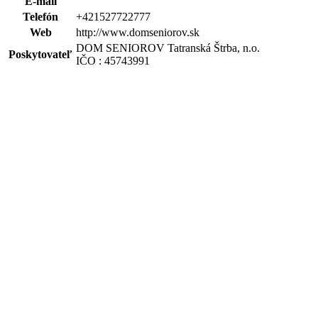
E-mail
Telefón
+421527722777
Web
http://www.domseniorov.sk
DOM SENIOROV Tatranská Štrba, n.o.
Poskytovateľ
IČO : 45743991