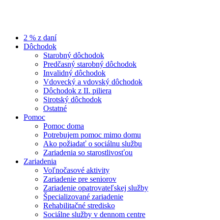
2 % z daní
Dôchodok
Starobný dôchodok
Predčasný starobný dôchodok
Invalidný dôchodok
Vdovecký a vdovský dôchodok
Dôchodok z II. piliera
Sirotský dôchodok
Ostatné
Pomoc
Pomoc doma
Potrebujem pomoc mimo domu
Ako požiadať o sociálnu službu
Zariadenia so starostlivosťou
Zariadenia
Voľnočasové aktivity
Zariadenie pre seniorov
Zariadenie opatrovateľskej služby
Špecializované zariadenie
Rehabilitačné stredisko
Sociálne služby v dennom centre