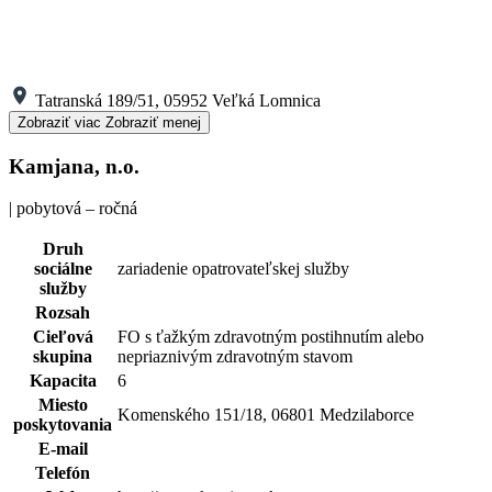
Tatranská 189/51, 05952 Veľká Lomnica
Zobraziť viac
Zobraziť menej
Kamjana, n.o.
| pobytová – ročná
Druh
sociálne
zariadenie opatrovateľskej služby
služby
Rozsah
Cieľová
FO s ťažkým zdravotným postihnutím alebo
skupina
nepriaznivým zdravotným stavom
Kapacita
6
Miesto
Komenského 151/18, 06801 Medzilaborce
poskytovania
E-mail
Telefón