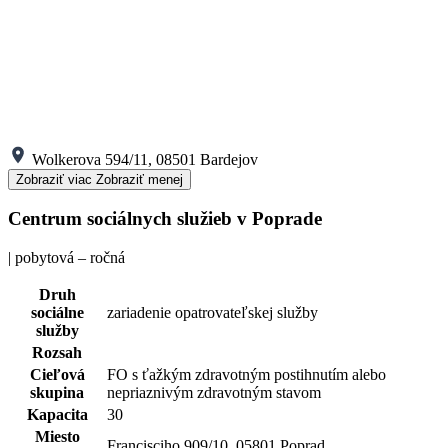
Wolkerova 594/11, 08501 Bardejov
Zobraziť viac
Zobraziť menej
Centrum sociálnych služieb v Poprade
| pobytová – ročná
Druh
sociálne
zariadenie opatrovateľskej služby
služby
Rozsah
Cieľová
FO s ťažkým zdravotným postihnutím alebo
skupina
nepriaznivým zdravotným stavom
Kapacita
30
Miesto
Francisciho 909/10, 05801 Poprad