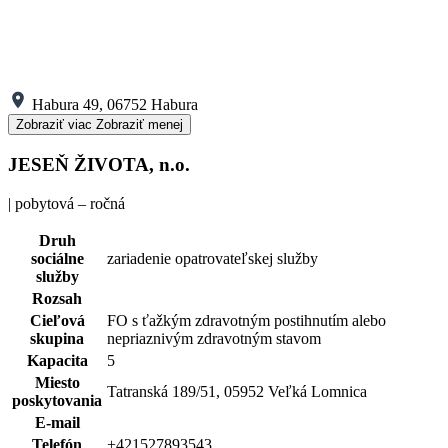
Habura 49, 06752 Habura
Zobraziť viac
Zobraziť menej
JESEŇ ŽIVOTA, n.o.
| pobytová – ročná
Druh
sociálne
zariadenie opatrovateľskej služby
služby
Rozsah
Cieľová
FO s ťažkým zdravotným postihnutím alebo
skupina
nepriaznivým zdravotným stavom
Kapacita
5
Miesto
Tatranská 189/51, 05952 Veľká Lomnica
poskytovania
E-mail
Telefón
+421527893543