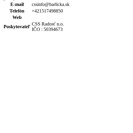
E-mail
cssinfo@barlicka.sk
Telefón
+421517498850
Web
CSS Radosť n.o.
Poskytovateľ
IČO : 50394673