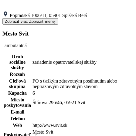
Popradská 1006/11, 05901 Spišská Belá
Zobraziť viac
Zobraziť menej
Mesto Svit
| ambulantná
Druh
sociálne
zariadenie opatrovateľskej služby
služby
Rozsah
Cieľová
FO s ťažkým zdravotným postihnutím alebo
skupina
nepriaznivým zdravotným stavom
Kapacita
6
Miesto
Štúrova 296/46, 05921 Svit
poskytovania
E-mail
Telefón
Web
http://www.svit.sk
Mesto Svit
Poskytovateľ