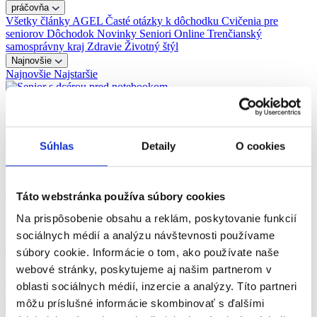
práčovňa
Všetky články
AGEL
Časté otázky k dôchodku
Cvičenia pre
seniorov
Dôchodok
Novinky
Seniori Online
Trenčianský
samosprávny kraj
Zdravie
Životný štýl
Najnovšie
Najnovšie
Najstaršie
WASCO – družstvo
Súhlas
Detaily
O cookies
Obec Málinec
Táto webstránka používa súbory cookies
Na prispôsobenie obsahu a reklám, poskytovanie funkcií
Charita sv. Alžbety n. o.
sociálnych médií a analýzu návštevnosti používame
súbory cookie. Informácie o tom, ako používate naše
webové stránky, poskytujeme aj našim partnerom v
Mesto Banská Bystrica
oblasti sociálnych médií, inzercie a analýzy. Títo partneri
môžu príslušné informácie skombinovať s ďalšími