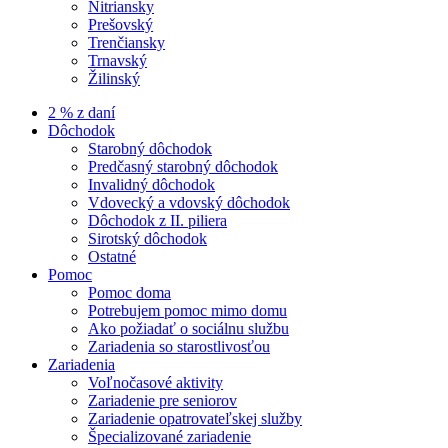
Nitriansky
Prešovský
Trenčiansky
Trnavský
Žilinský
2 % z daní
Dôchodok
Starobný dôchodok
Predčasný starobný dôchodok
Invalidný dôchodok
Vdovecký a vdovský dôchodok
Dôchodok z II. piliera
Sirotský dôchodok
Ostatné
Pomoc
Pomoc doma
Potrebujem pomoc mimo domu
Ako požiadať o sociálnu službu
Zariadenia so starostlivosťou
Zariadenia
Voľnočasové aktivity
Zariadenie pre seniorov
Zariadenie opatrovateľskej služby
Špecializované zariadenie