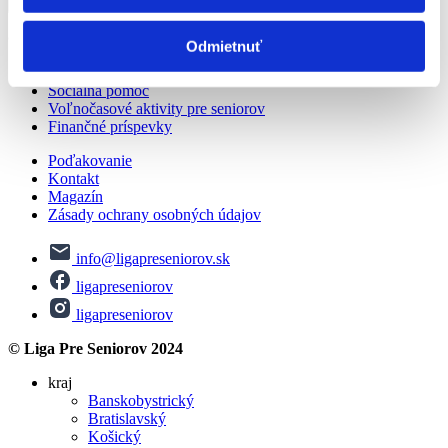
Zobraziť ďalších 10 výsledkov
© Liga Pre Seniorov 2024
Odmietnuť
Všetko o dôchodku
Sociálna pomoc
Voľnočasové aktivity pre seniorov
Finančné príspevky
Poďakovanie
Kontakt
Magazín
Zásady ochrany osobných údajov
info@ligapreseniorov.sk
ligapreseniorov
ligapreseniorov
© Liga Pre Seniorov 2024
kraj
Banskobystrický
Bratislavský
Košický