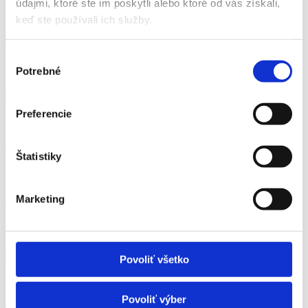
údajmi, ktoré ste im poskytli alebo ktoré od vás získali,
Mesto Lučenec
keď ste používali ich služby.
Výber
Mesto Rimavská Sobota
Potrebné
súhlasu
Preferencie
Mesto Žiar nad Hronom
Štatistiky
Obec Vrbnica
Marketing
Mesto Trebišov
Povoliť všetko
Obec Slavošovce
Povoliť výber