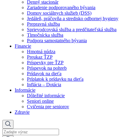
Denný stacionár
Zariadenie podporovaného bývania
Domov sociálnych služieb (DSS)
Jedáleň, práčovňa a stredisko odbornej hygieny
Prepravná služba
Sprievodcovská služba a predčitateľská služba
Tlmočnícka služba
Podpora samostatného bývania
Financie
Hmotná núdza
Preukaz ŤZP
Príspevky pre ŤZP
Príspevok na pohreb
Prídavok na dieťa
Príplatok k prídavku na dieťa
Inflácia – Dotácia
Informácie
Dôležité informácie
Seniori online
Cvičenia pre seniorov
Zdravie