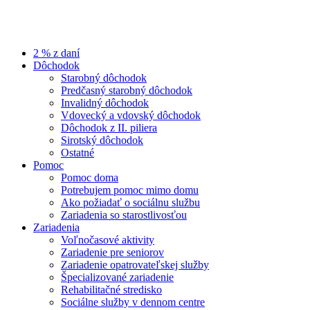
2 % z daní
Dôchodok
Starobný dôchodok
Predčasný starobný dôchodok
Invalidný dôchodok
Vdovecký a vdovský dôchodok
Dôchodok z II. piliera
Sirotský dôchodok
Ostatné
Pomoc
Pomoc doma
Potrebujem pomoc mimo domu
Ako požiadať o sociálnu službu
Zariadenia so starostlivosťou
Zariadenia
Voľnočasové aktivity
Zariadenie pre seniorov
Zariadenie opatrovateľskej služby
Špecializované zariadenie
Rehabilitačné stredisko
Sociálne služby v dennom centre