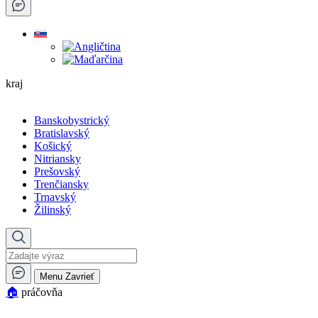
kraj
Banskobystrický
Bratislavský
Košický
Nitriansky
Prešovský
Trenčiansky
Trnavský
Žilinský
Menu
Zavrieť
🏠︎
práčovňa