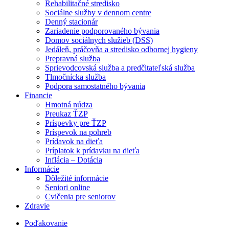
Rehabilitačné stredisko
Sociálne služby v dennom centre
Denný stacionár
Zariadenie podporovaného bývania
Domov sociálnych služieb (DSS)
Jedáleň, práčovňa a stredisko odbornej hygieny
Prepravná služba
Sprievodcovská služba a predčitateľská služba
Tlmočnícka služba
Podpora samostatného bývania
Financie
Hmotná núdza
Preukaz ŤZP
Príspevky pre ŤZP
Príspevok na pohreb
Prídavok na dieťa
Príplatok k prídavku na dieťa
Inflácia – Dotácia
Informácie
Dôležité informácie
Seniori online
Cvičenia pre seniorov
Zdravie
Poďakovanie