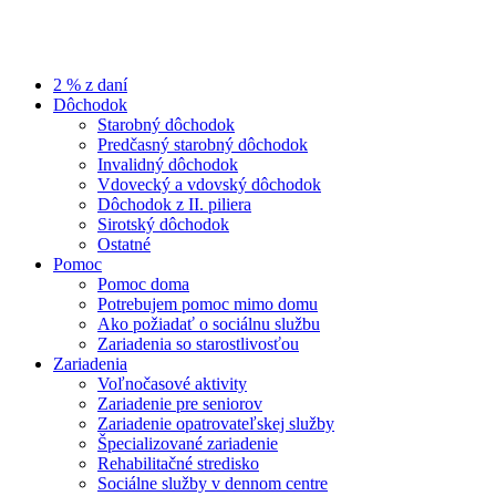
2 % z daní
Dôchodok
Starobný dôchodok
Predčasný starobný dôchodok
Invalidný dôchodok
Vdovecký a vdovský dôchodok
Dôchodok z II. piliera
Sirotský dôchodok
Ostatné
Pomoc
Pomoc doma
Potrebujem pomoc mimo domu
Ako požiadať o sociálnu službu
Zariadenia so starostlivosťou
Zariadenia
Voľnočasové aktivity
Zariadenie pre seniorov
Zariadenie opatrovateľskej služby
Špecializované zariadenie
Rehabilitačné stredisko
Sociálne služby v dennom centre