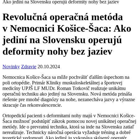
Ako jediní na Slovensku operujú deformity nohy bez jaziev
Revolučná operačná metóda
v Nemocnici Košice-Šaca: Ako
jediní na Slovensku operujú
deformity nohy bez jaziev
Novinky
Zdravie
20.10.2024
Nemocnica Košice-Šaca sa môže pochváliť ďalším úspechom na
poli ortopédie. Primár Kliniky muskuloskeletálnej a športovej
medicíny UPJŠ LF MUDr. Roman Totkovič realizuje unikátnu
operačnú techniku ako jediný na Slovensku. Nová metóda prináša
riešenie pre mnohé diagnózy na nohe, nezanecháva jazvy a výrazne
skracuje čas rekonvalescencie.
Ortopedickí pacienti s deformitami nohy majú v Nemocnici Košice-
Šaca možnosť podstúpiť zákrok pomocou novej unikátnej operačnej
metódy. Ide o prevratnú techniku, ktorá sa inde na Slovensku zatiaľ
nerealizuje. Technicky náročná operácia vyžaduje tréning a dobré
teoretické vedomosti. Ako jediný ju vykonáva skúsený operatér