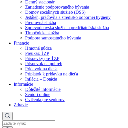
Denný stacionár
Zariadenie podporovaného bývania
Domov sociálnych služieb (DSS)
Jedáleň, práčovňa a stredisko odbornej hygieny
Prepravná služba
Sprievodcovská služba a predčitateľská služba
Tlmočnícka služba
Podpora samostatného bývania
Financie
Hmotná núdza
Preukaz ŤZP
Príspevky pre ŤZP
Príspevok na pohreb
Prídavok na dieťa
Príplatok k prídavku na dieťa
Inflácia – Dotácia
Informácie
Dôležité informácie
Seniori online
Cvičenia pre seniorov
Zdravie