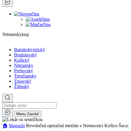
Nitrianskykraj
Banskobystrický
Bratislavský
Košický
Nitriansky
Prešovský
Trenčiansky
Trnavský
Žilinský
Menu
Zavrieť
🏠︎
Magazín
Revolučná operačná metóda v Nemocnici Košice-Šaca: