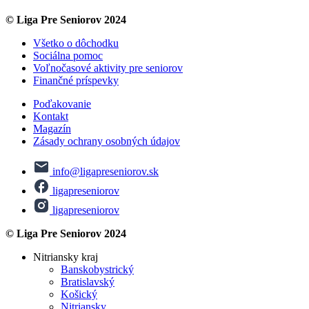
© Liga Pre Seniorov 2024
Všetko o dôchodku
Sociálna pomoc
Voľnočasové aktivity pre seniorov
Finančné príspevky
Poďakovanie
Kontakt
Magazín
Zásady ochrany osobných údajov
info@ligapreseniorov.sk
ligapreseniorov
ligapreseniorov
© Liga Pre Seniorov 2024
Nitriansky kraj
Banskobystrický
Bratislavský
Košický
Nitriansky