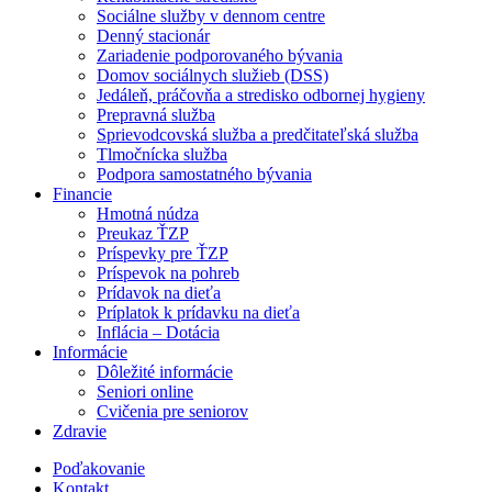
Sociálne služby v dennom centre
Denný stacionár
Zariadenie podporovaného bývania
Domov sociálnych služieb (DSS)
Jedáleň, práčovňa a stredisko odbornej hygieny
Prepravná služba
Sprievodcovská služba a predčitateľská služba
Tlmočnícka služba
Podpora samostatného bývania
Financie
Hmotná núdza
Preukaz ŤZP
Príspevky pre ŤZP
Príspevok na pohreb
Prídavok na dieťa
Príplatok k prídavku na dieťa
Inflácia – Dotácia
Informácie
Dôležité informácie
Seniori online
Cvičenia pre seniorov
Zdravie
Poďakovanie
Kontakt