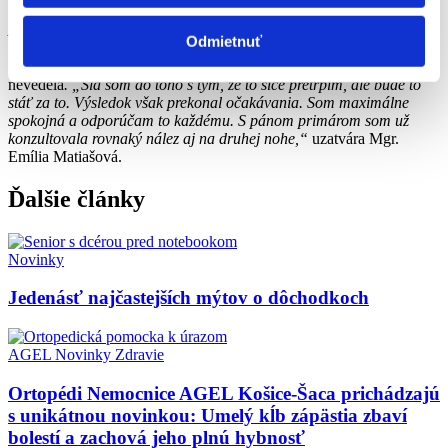
bezprostredne po operácii aj následná rekonvalescencia.
Analgetická som brala asi iba jeden deň aj to iba preventívne,“
Odmietnuť
zdieľa nadšenie z výsledku spokojná pacientka. O možnosti
absolvovať zákrok inou než klasickou operačnou technikou
nevedela
. „Šla som do toho s tým, že to síce pretrpím, ale bude to
stáť za to. Výsledok však prekonal očakávania. Som maximálne
spokojná a odporúčam to každému. S pánom primárom som už
konzultovala rovnaký nález aj na druhej nohe,“
uzatvára Mgr.
Emília Matiašová.
Ďalšie články
Novinky
Jedenásť najčastejších mýtov o dôchodkoch
AGEL
Novinky
Zdravie
Ortopédi Nemocnice AGEL Košice-Šaca prichádzajú
s unikátnou novinkou: Umelý kĺb zápästia zbaví
bolestí a zachová jeho plnú hybnosť