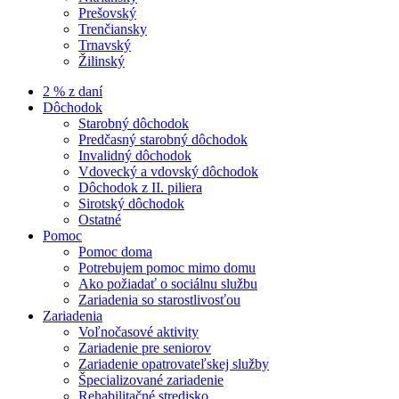
Prešovský
Trenčiansky
Trnavský
Žilinský
2 % z daní
Dôchodok
Starobný dôchodok
Predčasný starobný dôchodok
Invalidný dôchodok
Vdovecký a vdovský dôchodok
Dôchodok z II. piliera
Sirotský dôchodok
Ostatné
Pomoc
Pomoc doma
Potrebujem pomoc mimo domu
Ako požiadať o sociálnu službu
Zariadenia so starostlivosťou
Zariadenia
Voľnočasové aktivity
Zariadenie pre seniorov
Zariadenie opatrovateľskej služby
Špecializované zariadenie
Rehabilitačné stredisko