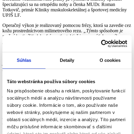
špecializujúci sa na ortopédiu nohy a členka MUDr. Roman
Totkovič, primár Kliniky muskuloskeletálnej a športovej medicíny
UPJŠ LF.
Operačný výkon je realizovaný pomocou frézy, ktorá sa zavedie cez
kožu prostredníctvom milimetrového rezu.
„Týmto spôsobom je
možné kosť píliť alebo frézovať a taktiež ju posunúť do nového
postavenia. Následne sa kosť cez malý rez na koži fixuje skrutkou,“
opisuje postup novej operačnej techniky MUDr. Roman Totkovič.
Metóda umožňuje operovať haluxy aj mnohé iné diagnózy.
„Môžeme ňou riešiť takmer všetky deformity prednej časti nohy ako
Súhlas
Detaily
O cookies
je vbočený palec, kladivkovité prsty a spadnutá klenba, ale aj
problémy diabetickej nohy či achilovej šľachy. Túto miniinvazívnu
metódu vieme použiť aj pri stavoch, kde by otvorená operácia ani
nebola možná,“
uvádza primár.
Táto webstránka používa súbory cookies
Výhodou novej techniky v porovnaní s inými operačnými postupmi
Na prispôsobenie obsahu a reklám, poskytovanie funkcií
je šetrenie mäkkých tkanív, bezproblémové hojenie kosti, omnoho
sociálnych médií a analýzu návštevnosti používame
nižšie bolesti pacienta a časový faktor.
„
Operácia spadnutej klenby
súbory cookie. Informácie o tom, ako používate naše
a deformity prstov sa z trištvrte hodiny až hodiny skracuje na pár
minút. Niekedy môže operačný výkon naopak trvať dlhšie, napríklad
webové stránky, poskytujeme aj našim partnerom v
pri operácii vbočeného palca. Podstatnou výhodou je však menšie
oblasti sociálnych médií, inzercie a analýzy. Títo partneri
poškodenie mäkkých tkanív,“
vysvetľuje ortopéd. Ďalším benefitom
môžu príslušné informácie skombinovať s ďalšími
operačného zákroku je fakt, že väčšinu jaziev po tejto operácii
takmer nie je vidieť. Prítomná je iba niekoľko milimetrová jazva,
údajmi, ktoré ste im poskytli alebo ktoré od vás získali,