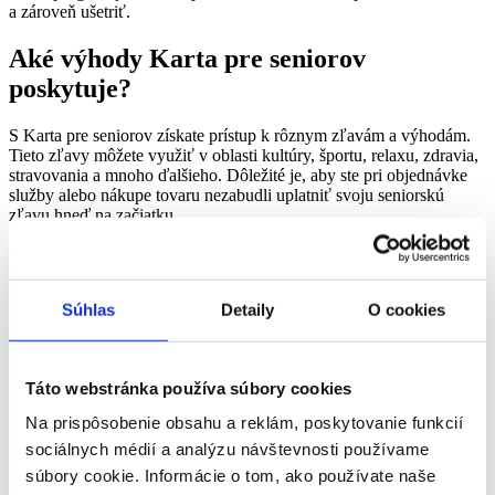
a zároveň ušetriť.
Aké výhody Karta pre seniorov
poskytuje?
S Karta pre seniorov získate prístup k rôznym zľavám a výhodám.
Tieto zľavy môžete využiť v oblasti kultúry, športu, relaxu, zdravia,
stravovania a mnoho ďalšieho. Dôležité je, aby ste pri objednávke
služby alebo nákupe tovaru nezabudli uplatniť svoju seniorskú
zľavu hneď na začiatku.
Kde možno Kartu pre seniorov uplatniť?
Zoznam prevádzok, kde môžete uplatniť svoju kartu, nájdete na
Súhlas
Detaily
O cookies
internetovej stránke Mesta Trenčín. Tento zoznam je pravidelne
aktualizovaný, takže máte vždy aktuálne informácie. Zoznam
prevádzok tiež dostanete pri vydaní karty a akékoľvek zmeny sú
Táto webstránka používa súbory cookies
zverejňované v mestských novinách
INFO TRENČÍN
.
Na prispôsobenie obsahu a reklám, poskytovanie funkcií
Ako získať Kartu pre seniorov?
sociálnych médií a analýzu návštevnosti používame
súbory cookie. Informácie o tom, ako používate naše
Ak spĺňate podmienky pre vydanie karty, je potrebné vyplniť