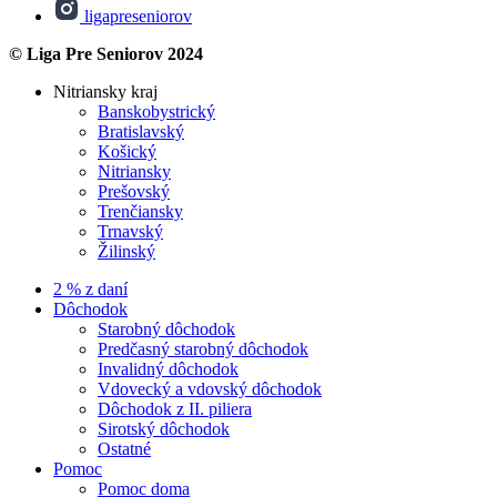
ligapreseniorov
© Liga Pre Seniorov 2024
Nitriansky kraj
Banskobystrický
Bratislavský
Košický
Nitriansky
Prešovský
Trenčiansky
Trnavský
Žilinský
2 % z daní
Dôchodok
Starobný dôchodok
Predčasný starobný dôchodok
Invalidný dôchodok
Vdovecký a vdovský dôchodok
Dôchodok z II. piliera
Sirotský dôchodok
Ostatné
Pomoc
Pomoc doma