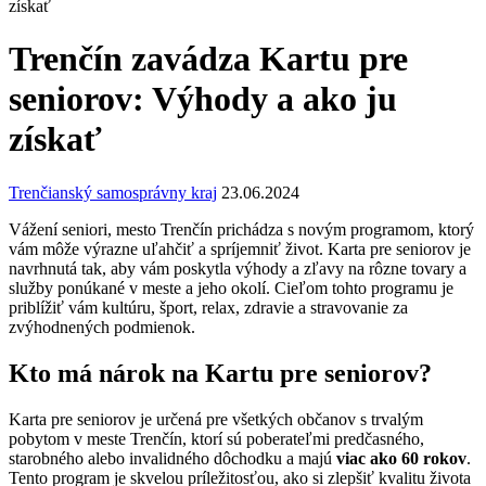
získať
Trenčín zavádza Kartu pre
seniorov: Výhody a ako ju
získať
Trenčianský samosprávny kraj
23.06.2024
Vážení seniori, mesto Trenčín prichádza s novým programom, ktorý
vám môže výrazne uľahčiť a spríjemniť život. Karta pre seniorov je
navrhnutá tak, aby vám poskytla výhody a zľavy na rôzne tovary a
služby ponúkané v meste a jeho okolí. Cieľom tohto programu je
priblížiť vám kultúru, šport, relax, zdravie a stravovanie za
zvýhodnených podmienok.
Kto má nárok na Kartu pre seniorov?
Karta pre seniorov je určená pre všetkých občanov s trvalým
pobytom v meste Trenčín, ktorí sú poberateľmi predčasného,
starobného alebo invalidného dôchodku a majú
viac ako 60 rokov
.
Tento program je skvelou príležitosťou, ako si zlepšiť kvalitu života