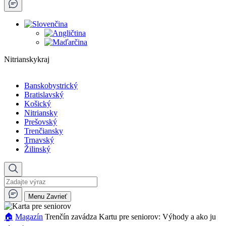
Nitrianskykraj
Banskobystrický
Bratislavský
Košický
Nitriansky
Prešovský
Trenčiansky
Trnavský
Žilinský
Menu
Zavrieť
🏠︎
Magazín
Trenčín zavádza Kartu pre seniorov: Výhody a ako ju