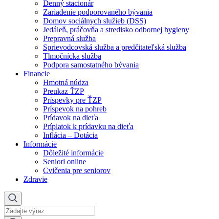
Denný stacionár
Zariadenie podporovaného bývania
Domov sociálnych služieb (DSS)
Jedáleň, práčovňa a stredisko odbornej hygieny
Prepravná služba
Sprievodcovská služba a predčitateľská služba
Tlmočnícka služba
Podpora samostatného bývania
Financie
Hmotná núdza
Preukaz ŤZP
Príspevky pre ŤZP
Príspevok na pohreb
Prídavok na dieťa
Príplatok k prídavku na dieťa
Inflácia – Dotácia
Informácie
Dôležité informácie
Seniori online
Cvičenia pre seniorov
Zdravie