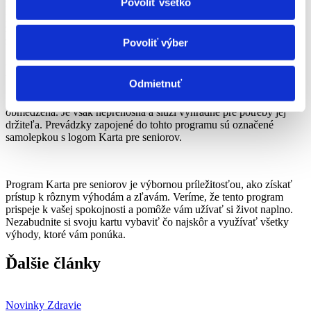
Povoliť všetko
nahlásiť v Klientskom centre Mestského úradu, kde môžete
požiadať o vydanie novej karty. Postup je rovnaký ako pri prvej
žiadosti – je potrebné priložiť fotografiu, preukaz totožnosti a
zaplatiť
poplatok 1 €
.
Povoliť výber
Platnosť a použitie karty
Odmietnuť
Karta pre seniorov je vydávaná na dobu neurčitú a jej platnosť nie je
obmedzená. Je však neprenosná a slúži výhradne pre potreby jej
držiteľa. Prevádzky zapojené do tohto programu sú označené
samolepkou s logom Karta pre seniorov.
Program Karta pre seniorov je výbornou príležitosťou, ako získať
prístup k rôznym výhodám a zľavám. Veríme, že tento program
prispeje k vašej spokojnosti a pomôže vám užívať si život naplno.
Nezabudnite si svoju kartu vybaviť čo najskôr a využívať všetky
výhody, ktoré vám ponúka.
Ďalšie články
Novinky
Zdravie