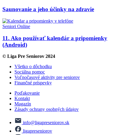
Saunovanie a jeho účinky na zdravie
Seniori Online
11. Ako používať kalendár a pripomienky
(Android)
© Liga Pre Seniorov 2024
Všetko o dôchodku
Sociálna pomoc
Voľnočasové aktivity pre seniorov
Finančné príspevky
Poďakovanie
Kontakt
Magazín
Zásady ochrany osobných údajov
info@ligapreseniorov.sk
ligapreseniorov