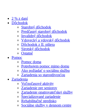
2 % z daní
Dôchodok
Starobný dôchodok
Predčasný starobný dôchodok
Invalidný dôchodok
Vdovecký a vdovský dôchodok
Dôchodok z II. piliera
Sirotský dôchodok
Ostatné
Pomoc
Pomoc doma
Potrebujem pomoc mimo domu
Ako požiadať o sociálnu službu
Zariadenia so starostlivosťou
Zariadenia
Voľnočasové aktivity
Zariadenie pre seniorov
Zariadenie opatrovateľskej služby
Špecializované zariadenie
Rehabilitačné stredisko
Sociálne služby v dennom centre