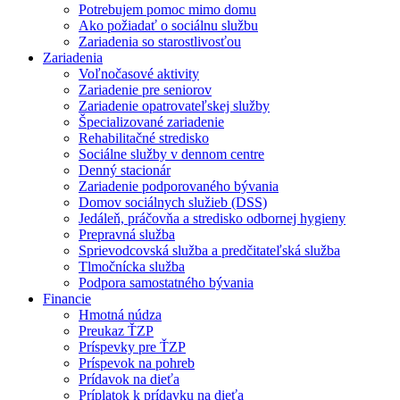
Potrebujem pomoc mimo domu
Ako požiadať o sociálnu službu
Zariadenia so starostlivosťou
Zariadenia
Voľnočasové aktivity
Zariadenie pre seniorov
Zariadenie opatrovateľskej služby
Špecializované zariadenie
Rehabilitačné stredisko
Sociálne služby v dennom centre
Denný stacionár
Zariadenie podporovaného bývania
Domov sociálnych služieb (DSS)
Jedáleň, práčovňa a stredisko odbornej hygieny
Prepravná služba
Sprievodcovská služba a predčitateľská služba
Tlmočnícka služba
Podpora samostatného bývania
Financie
Hmotná núdza
Preukaz ŤZP
Príspevky pre ŤZP
Príspevok na pohreb
Prídavok na dieťa
Príplatok k prídavku na dieťa