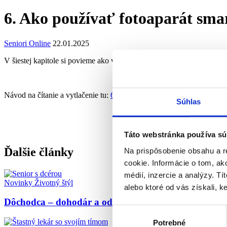
6. Ako používať fotoaparát sma
Seniori Online
22.01.2025
V šiestej kapitole si povieme ako viete cez svoj smartfón fotiť alebo 
Návod na čítanie a vytlačenie tu:
6. Ako používať fotoaparát smartf
Súhlas
Táto webstránka používa sú
Ďalšie články
Na prispôsobenie obsahu a r
cookie. Informácie o tom, ak
médií, inzercie a analýzy. Tí
Novinky
Životný štýl
alebo ktoré od vás získali, ke
Dôchodca – dohodár a odvodová úľava
Výber
Potrebné
súhlasu