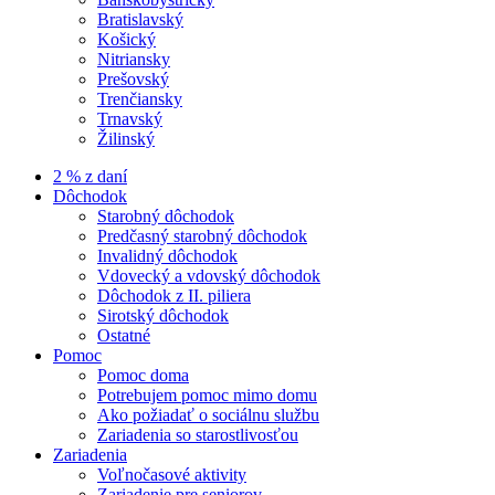
Bratislavský
Košický
Nitriansky
Prešovský
Trenčiansky
Trnavský
Žilinský
2 % z daní
Dôchodok
Starobný dôchodok
Predčasný starobný dôchodok
Invalidný dôchodok
Vdovecký a vdovský dôchodok
Dôchodok z II. piliera
Sirotský dôchodok
Ostatné
Pomoc
Pomoc doma
Potrebujem pomoc mimo domu
Ako požiadať o sociálnu službu
Zariadenia so starostlivosťou
Zariadenia
Voľnočasové aktivity
Zariadenie pre seniorov