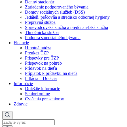
Denný stacionár
Zariadenie podporovaného bývania
Domov sociálnych služieb (DSS)
Jedáleň, práčovňa a stredisko odbornej hygieny
Prepravná služba
Sprievodcovská služba a predčitateľská služba
Tlmočnícka služba
Podpora samostatného bývania
Financie
Hmotná núdza
Preukaz ŤZP
Príspevky pre ŤZP
Príspevok na pohreb
Prídavok na dieťa
Príplatok k prídavku na dieťa
Inflácia – Dotácia
Informácie
Dôležité informácie
Seniori online
Cvičenia pre seniorov
Zdravie