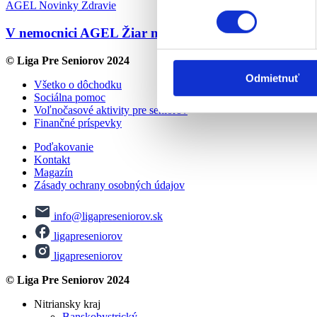
AGEL
Novinky
Zdravie
V nemocnici AGEL Žiar nad Hronom sa môžu pacienti
© Liga Pre Seniorov 2024
Odmietnuť
Všetko o dôchodku
Sociálna pomoc
Voľnočasové aktivity pre seniorov
Finančné príspevky
Poďakovanie
Kontakt
Magazín
Zásady ochrany osobných údajov
info@ligapreseniorov.sk
ligapreseniorov
ligapreseniorov
© Liga Pre Seniorov 2024
Nitriansky kraj
Banskobystrický