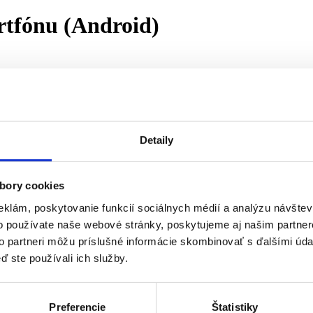
rtfónu (Android)
natáčať videá, organizovať si ich do albumov a zdieľať ich so svojimi bl
ónu_aOS
Detaily
Video na youtube tu:
6. Ako používať fotoaparát smartfónu (Android)
bory cookies
eklám, poskytovanie funkcií sociálnych médií a analýzu návšte
o používate naše webové stránky, poskytujeme aj našim partner
to partneri môžu príslušné informácie skombinovať s ďalšími údaj
ď ste používali ich služby.
Preferencie
Štatistiky