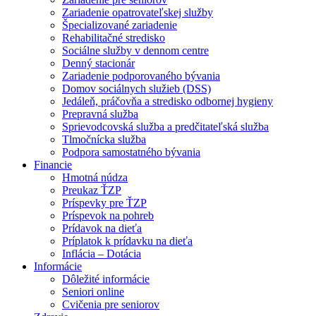
Zariadenie opatrovateľskej služby
Špecializované zariadenie
Rehabilitačné stredisko
Sociálne služby v dennom centre
Denný stacionár
Zariadenie podporovaného bývania
Domov sociálnych služieb (DSS)
Jedáleň, práčovňa a stredisko odbornej hygieny
Prepravná služba
Sprievodcovská služba a predčitateľská služba
Tlmočnícka služba
Podpora samostatného bývania
Financie
Hmotná núdza
Preukaz ŤZP
Príspevky pre ŤZP
Príspevok na pohreb
Prídavok na dieťa
Príplatok k prídavku na dieťa
Inflácia – Dotácia
Informácie
Dôležité informácie
Seniori online
Cvičenia pre seniorov