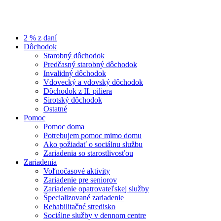
2 % z daní
Dôchodok
Starobný dôchodok
Predčasný starobný dôchodok
Invalidný dôchodok
Vdovecký a vdovský dôchodok
Dôchodok z II. piliera
Sirotský dôchodok
Ostatné
Pomoc
Pomoc doma
Potrebujem pomoc mimo domu
Ako požiadať o sociálnu službu
Zariadenia so starostlivosťou
Zariadenia
Voľnočasové aktivity
Zariadenie pre seniorov
Zariadenie opatrovateľskej služby
Špecializované zariadenie
Rehabilitačné stredisko
Sociálne služby v dennom centre