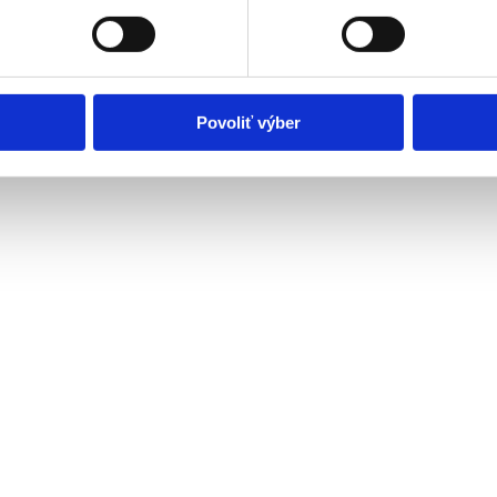
 objednať aj na periradikuloterapiu
Povoliť výber