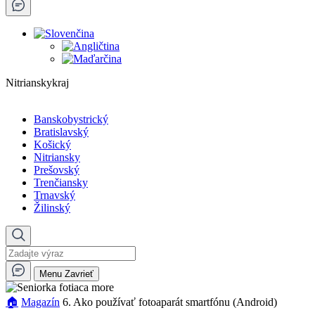
Nitrianskykraj
Banskobystrický
Bratislavský
Košický
Nitriansky
Prešovský
Trenčiansky
Trnavský
Žilinský
Menu
Zavrieť
🏠︎
Magazín
6. Ako používať fotoaparát smartfónu (Android)