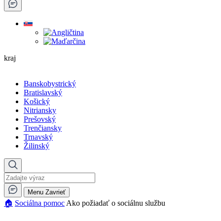
kraj
Banskobystrický
Bratislavský
Košický
Nitriansky
Prešovský
Trenčiansky
Trnavský
Žilinský
Menu
Zavrieť
🏠︎
Sociálna pomoc
Ako požiadať o sociálnu službu