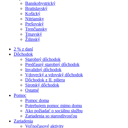
Banskobystrický
Bratislavský
Košický
Nitriansky
Prešovský
Trenčiansky
Trnavský
Žilinský
2 % z daní
Dôchodok
Starobný dôchodok
Predčasný starobný dôchodok
Invalidný dôchodok
Vdovecký a vdovský dôchodok
Dôchodok z II. piliera
Sirotský dôchodok
Ostatné
Pomoc
Pomoc doma
Potrebujem pomoc mimo domu
Ako požiadať o sociálnu službu
Zariadenia so starostlivosťou
Zariadenia
Voľnočasové aktivity