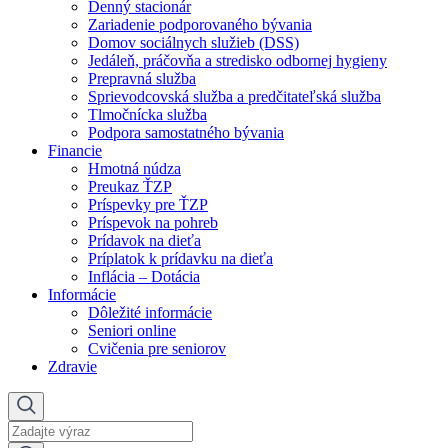
Denný stacionár
Zariadenie podporovaného bývania
Domov sociálnych služieb (DSS)
Jedáleň, práčovňa a stredisko odbornej hygieny
Prepravná služba
Sprievodcovská služba a predčitateľská služba
Tlmočnícka služba
Podpora samostatného bývania
Financie
Hmotná núdza
Preukaz ŤZP
Príspevky pre ŤZP
Príspevok na pohreb
Prídavok na dieťa
Príplatok k prídavku na dieťa
Inflácia – Dotácia
Informácie
Dôležité informácie
Seniori online
Cvičenia pre seniorov
Zdravie