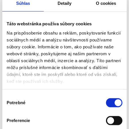
Súhlas
Detaily
O cookies
1. Prvým krokom je tzv. samoposúdenie – čiže
dotazník / žiadosť o integrovaný posudok vyplní
samotný žiadateľ.
Táto webstránka používa súbory cookies
Na prispôsobenie obsahu a reklám, poskytovanie funkcií
Prílohou k žiadosti o integrovaný posudok je:
sociálnych médií a analýzu návštevnosti používame
lekársky nález podľa ustanoveného vzoru alebo odborný
súbory cookie. Informácie o tom, ako používate naše
lekársky nález lekára so špecializáciou v príslušnom
webové stránky, poskytujeme aj našim partnerom v
špecializačnom odbore,
oblasti sociálnych médií, inzercie a analýzy. Títo partneri
klinicko-psychologický nález funkčnej kapacity, ak fyzická
môžu príslušné informácie skombinovať s ďalšími
osoba, ktorá žiada o integrovaný posudok, má mentálne
údajmi, ktoré ste im poskytli alebo ktoré od vás získali,
postihnutie, neurovývinovú poruchu alebo duševnú poruchu,
keď ste používali ich služby.
sebahodnotiaci dotazník podľa ustanoveného vzoru,
doklad o tom, že fyzická osoba, ktorá žiada o integrovaný
Výber
posudok, je účastníkom právnych vzťahov pri poskytovaní
Potrebné
súhlasu
peňažných príspevkov na kompenzáciu sociálnych dôsledkov
ťažkého zdravotného postihnutia,
Preferencie
sociálnych služieb ako prijímateľ sociálnej služby.