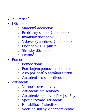
2 % z daní
Dôchodok
Starobný dôchodok
Predčasný starobný dôchodok
Invalidný dôchodok
Vdovecký a vdovský dôchodok
Dôchodok z II. piliera
Sirotský dôchodok
Ostatné
Pomoc
Pomoc doma
Potrebujem pomoc mimo domu
Ako požiadať o sociálnu službu
Zariadenia so starostlivosťou
Zariadenia
Voľnočasové aktivity
Zariadenie pre seniorov
Zariadenie opatrovateľskej služby
Špecializované zariadenie
Rehabilitačné stredisko
Sociálne služby v dennom centre