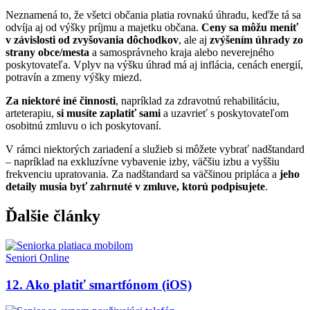
Neznamená to, že všetci občania platia rovnakú úhradu, keďže tá sa
odvíja aj od výšky príjmu a majetku občana.
Ceny sa môžu meniť
v závislosti od zvyšovania dôchodkov
, ale aj
zvýšením úhrady zo
strany obce/mesta
a samosprávneho kraja alebo neverejného
poskytovateľa. Vplyv na výšku úhrad má aj inflácia, cenách energií,
potravín a zmeny výšky miezd.
Za niektoré iné činnosti
, napríklad za zdravotnú rehabilitáciu,
arteterapiu,
si musíte zaplatiť sami
a uzavrieť s poskytovateľom
osobitnú zmluvu o ich poskytovaní.
V rámci niektorých zariadení a služieb si môžete vybrať nadštandard
– napríklad na exkluzívne vybavenie izby, väčšiu izbu a vyššiu
frekvenciu upratovania. Za nadštandard sa väčšinou pripláca a
jeho
detaily musia byť zahrnuté v zmluve, ktorú podpisujete
.
Ďalšie články
Seniori Online
12. Ako platiť smartfónom (iOS)