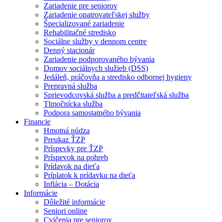
Zariadenie pre seniorov
Zariadenie opatrovateľskej služby
Špecializované zariadenie
Rehabilitačné stredisko
Sociálne služby v dennom centre
Denný stacionár
Zariadenie podporovaného bývania
Domov sociálnych služieb (DSS)
Jedáleň, práčovňa a stredisko odbornej hygieny
Prepravná služba
Sprievodcovská služba a predčitateľská služba
Tlmočnícka služba
Podpora samostatného bývania
Financie
Hmotná núdza
Preukaz ŤZP
Príspevky pre ŤZP
Príspevok na pohreb
Prídavok na dieťa
Príplatok k prídavku na dieťa
Inflácia – Dotácia
Informácie
Dôležité informácie
Seniori online
Cvičenia pre seniorov