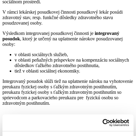
sociálnom prostredí.
V rámci lekárskej posudkovej činnosti posudkový lekár posúdi
zdravotný stav, resp. funkčné dôsledky zdravotného stavu
posudzovanej osoby.
Výsledkom integrovanej posudkovej činnosti je
integrovaný
posudok
, ktorý je určený na uplatnenie nárokov posudzovanej
osoby:
v oblasti sociálnych služieb,
v oblasti peňažných príspevkov na kompenzáciu sociálnych
dôsledkov ťažkého zdravotného postihnutia,
tiež v oblasti sociálnej ekonomiky.
Integrovaný posudok slúži tiež na uplatnenie nároku na vyhotovenie
preukazu fyzickej osoby s ťažkým zdravotným postihnutím,
preukazu fyzickej osoby s ťažkým zdravotným postihnutím so
sprievodcom a parkovacieho preukazu pre fyzickú osobu so
zdravotným postihnutím.
Ako postupovať, ak sa uchádzate o
sociálnu službu: (Účinné od 1.9.2025)