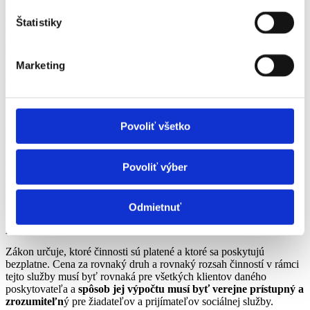
2. Následne s ním sociálny pracovník spoločne
Štatistiky
vyplní rozšírený dotazník zameraný na každodenné
fungovanie, prostredie a potreby.
Marketing
3. Výber poskytovateľa služby
Zoznam Úradov práce, sociálnych vecí a rodiny najdete na
Povoliť všetko
upsvr.gov.sk
Na čo si dať pozor pri zmluve s
Povoliť výber
poskytovateľom sociálnej služby?
Odmietnuť
Odporúčame jasne si overiť,
aké služby sú zahrnuté v cene,
prípadne aká suma sa dopláca
.
Zákon určuje, ktoré činnosti sú platené a ktoré sa poskytujú
bezplatne. Cena za rovnaký druh a rovnaký rozsah činností v rámci
tejto služby musí byť rovnaká pre všetkých klientov daného
poskytovateľa a
spôsob jej výpočtu musí byť verejne prístupný a
zrozumiteľn
ý pre žiadateľov a prijímateľov sociálnej služby.